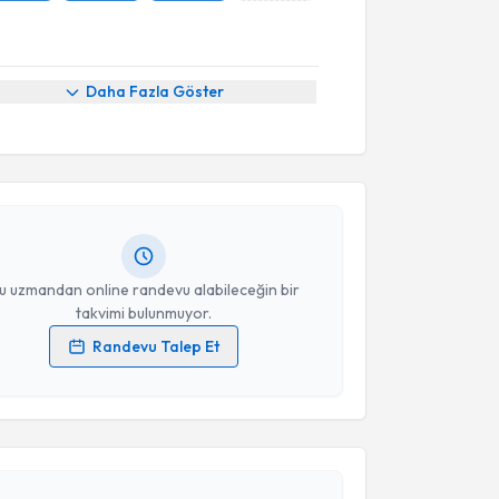
Daha Fazla Göster
akvimi Talebi
şmanı Canan Sinanoğlu
için randevu takvimi talebi
Size bu uzmandan randevu almanız için bir takvim
ında e-posta ile bilgilendireceğiz.
resiniz
u uzmandan online randevu alabileceğin bir
takvimi bulunmuyor.
Randevu Talep Et
 verilerimin işlenmesine ilişkin
Aydınlatma Metni
'ni
 ve kişisel verilerimin belirtilen kapsamda
akvimi Talebi
esini kabul ediyorum.
şmanı Aysun Polat
için randevu takvimi talebi
Takvim Talebini Gönder
Size bu uzmandan randevu almanız için bir takvim