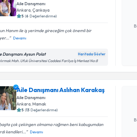
Aile Danışmanı
hazırlandığ
Ankara
, Çankaya
5
(
6
Değerlendirme)
E-posta Ad
B
un Hanım ile iş yerimde gireceğim çok önemli bir
yer...
Devamı
Kişisel
okudum
le Danışmanı Aysun Polat
Haritada Göster
işlenm
ılırmak Mah. Ufuk Üniversitesi Caddesi Farilya İş Merkezi No:8
Randevu T
Aile Danı
Aile Danışmanı Aslıhan Karakaş
oluşturun. 
Aile Danışmanı
hazırlandığ
Ankara
, Mamak
5
(
13
Değerlendirme)
E-posta Ad
B
k başta çok çekingen olmama rağmen beni kabugumdan
rdı kendileri...
Devamı