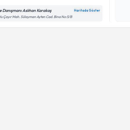
Kişisel
okudum
le Danışmanı Aslıhan Karakaş
Haritada Göster
işlenm
lu Çayır Mah. Sülayman Ayten Cad. Bina No:5/B