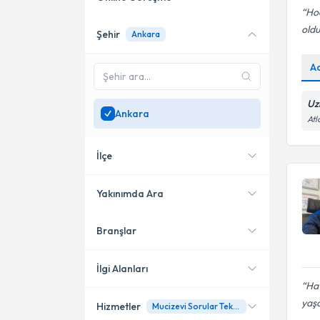
Ho
oldu
Şehir
Ankara
Online danışmanlık sunan
uzmanları göster
A
Sadece
Ankara
bölgesinde
uzman ara
Uz
Ankara
Atl
İlçe
Yakınımda Ara
Branşlar
Konumuma yakın uzmanları
Çankaya
göster
Etimesgut
İlgi Alanları
Hat
Mamak
yaş
Hizmetler
Mucizevi Sorular Tekniği
Aile Danışmanı