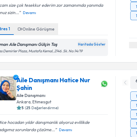
cam size çok tesekkur ederim zor zamanımda yanımda
nuz sizin...
Devamı
dres
1
Online Görüşme
man Aile Danışmanı Gülçin Taş
Haritada Göster
as Demirler Plaza, Mustafa Kemal, 2146. Sk. No:14/19
Aile Danışmanı Hatice Nur
Şahin
Aile Danışmanı
Ankara
, Etimesgut
5
(
25
Değerlendirme)
ice hocadan yıldır danışmanlık alıyoruz evlilikde
adıgımız sorunlarda çözüme...
Devamı