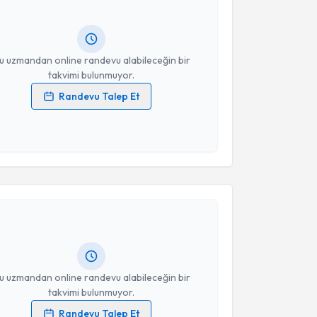
ında e-posta ile bilgilendireceğiz.
resiniz
u uzmandan online randevu alabileceğin bir
takvimi bulunmuyor.
Randevu Talep Et
 verilerimin işlenmesine ilişkin
Aydınlatma Metni
'ni
 ve kişisel verilerimin belirtilen kapsamda
esini kabul ediyorum.
akvimi Talebi
Takvim Talebini Gönder
şmanı Aslıhan Karakaş
için randevu takvimi talebi
Size bu uzmandan randevu almanız için bir takvim
ında e-posta ile bilgilendireceğiz.
resiniz
u uzmandan online randevu alabileceğin bir
takvimi bulunmuyor.
Randevu Talep Et