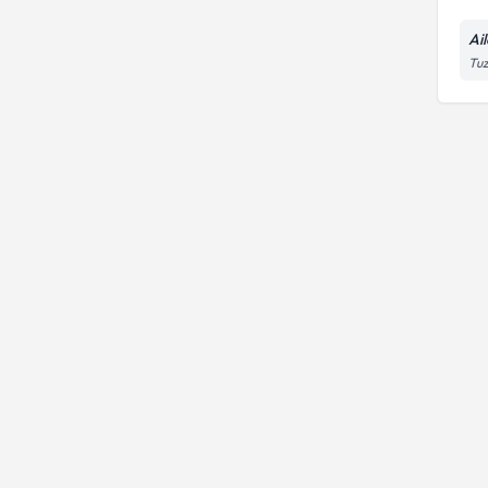
Ai
Tuz