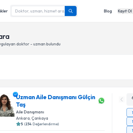
ikler
Blog
Kayıt Ol
ara
gulayan doktor - uzman bulundu
Uzman Aile Danışmanı Gülçin
Taş
Aile Danışmanı
Ankara
, Çankaya
5
(
234
Değerlendirme)