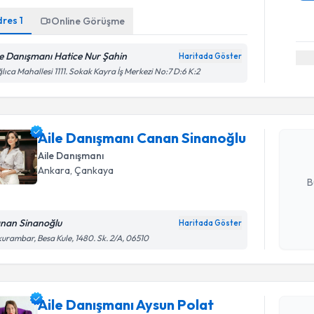
dres
1
Online Görüşme
le Danışmanı Hatice Nur Şahin
Haritada Göster
Randevu T
lıca Mahallesi 1111. Sokak Kayra İş Merkezi No:7 D:6 K:2
Aile Danı
oluşturun. 
Aile Danışmanı Canan Sinanoğlu
hazırlandığ
Aile Danışmanı
E-posta Ad
Ankara
, Çankaya
B
nan Sinanoğlu
Haritada Göster
Kişisel
urambar, Besa Kule, 1480. Sk. 2/A, 06510
okudum
Randevu T
işlenm
Aile Danı
Aile Danışmanı Aysun Polat
oluşturun. 