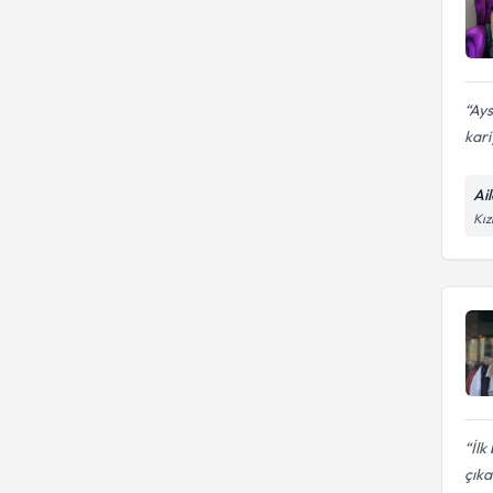
Aile duygusal istismar
Ays
kari
Ai
Kız
İl
çıka