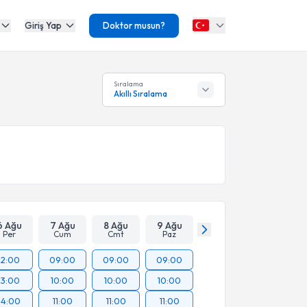
Giriş Yap
Doktor musun?
Sıralama
Akıllı Sıralama
6 Ağu
7 Ağu
8 Ağu
9 Ağu
Per
Cum
Cmt
Paz
12:00
09:00
09:00
09:00
13:00
10:00
10:00
10:00
14:00
11:00
11:00
11:00