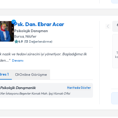
Psk. Dan. Ebrar Acar
Psikolojik Danışman
Bursa
, Nilüfer
4.9
(
13
Değerlendirme)
 nazik ve tedavi sürecini iyi yönetiyor. Başladığımız ilk
ka
den...
Devamı
dres
1
Online Görüşme
 Psikolojik Danışmanlık
Haritada Göster
üfer İstasyonu Beşevler Konak Mah. İpçi Konak Ofisi