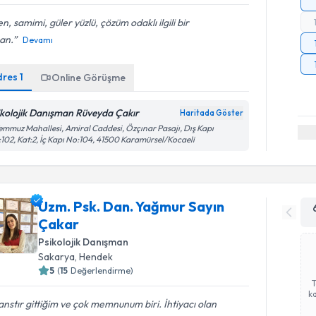
en, samimi, güler yüzlü, çözüm odaklı ilgili bir
an.
Devamı
dres
1
Online Görüşme
ikolojik Danışman Rüveyda Çakır
Haritada Göster
emmuz Mahallesi, Amiral Caddesi, Özçınar Pasajı, Dış Kapı
102, Kat:2, İç Kapı No:104, 41500 Karamürsel/Kocaeli
Uzm. Psk. Dan. Yağmur Sayın
Çakar
Psikolojik Danışman
Sakarya
, Hendek
5
(
15
Değerlendirme)
ka
nstır gittiğim ve çok memnunum biri. İhtiyacı olan