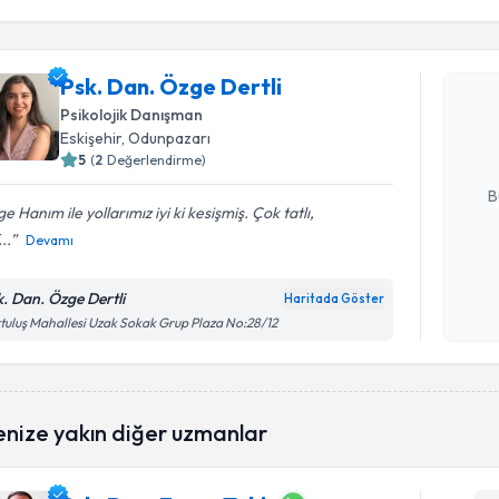
okudum
Randevu T
işlenm
Psk. Dan. 
Psk. Dan. Özge Dertli
Size bu uzm
Psikolojik Danışman
hazırlandığ
Eskişehir
, Odunpazarı
5
(
2
Değerlendirme)
E-posta Ad
B
e Hanım ile yollarımız iyi ki kesişmiş. Çok tatlı,
..
Devamı
Kişisel
okudum
k. Dan. Özge Dertli
Haritada Göster
işlenm
tuluş Mahallesi Uzak Sokak Grup Plaza No:28/12
enize yakın diğer uzmanlar