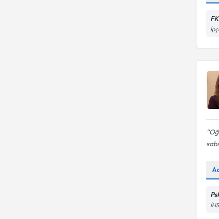
FK
İpç
Oğl
sabı
A
Ps
İH