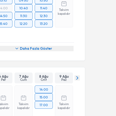
13:10
09:50
10:50
14:00
10:40
11:40
Takvim
kapalıdır
14:50
11:30
12:30
15:40
12:20
13:20
Daha Fazla Göster
6 Ağu
7 Ağu
8 Ağu
9 Ağu
Per
Cum
Cmt
Paz
14:00
15:00
Takvim
Takvim
Takvim
17:00
palıdır
kapalıdır
kapalıdır