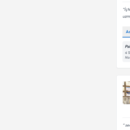
İçt
uzm
A
Ps
4 T
No:
sea