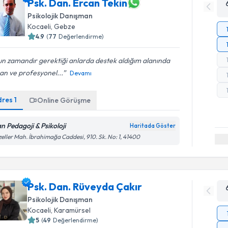
Psk. Dan. Ercan Tekin
Psikolojik Danışman
Kocaeli
, Gebze
4.9
(
77
Değerlendirme)
n zamandır gerektiği anlarda destek aldığım alanında
an ve profesyonel...
Devamı
dres
1
Online Görüşme
an Pedagoji & Psikoloji
Haritada Göster
eller Mah. İbrahimağa Caddesi, 910. Sk. No: 1, 41400
Psk. Dan. Rüveyda Çakır
Psikolojik Danışman
Kocaeli
, Karamürsel
5
(
49
Değerlendirme)