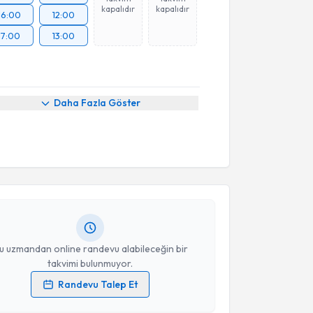
kapalıdır
kapalıdır
16:00
12:00
17:00
13:00
Daha Fazla Göster
akvimi Talebi
Dilay Güneş
için randevu takvimi talebi oluşturun.
andan randevu almanız için bir takvim
ında e-posta ile bilgilendireceğiz.
resiniz
u uzmandan online randevu alabileceğin bir
takvimi bulunmuyor.
Randevu Talep Et
 verilerimin işlenmesine ilişkin
Aydınlatma Metni
'ni