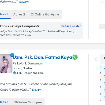
dıklarıma...
Devamı
dres
1
Adres
2
Online Görüşme
ikohis Psikolojik Danışmanlık
Haritada Göster
aliye Mah. Prf. Doktor Ayhan Kızıl Cd. Ali Rıza Albayraklar İş
kezi Kat:3 Daire:11 54300
Uzm. Psk. Dan. Fatma Kaya
Psikolojik Danışman
Bursa
, Nilüfer
5
(
17
Değerlendirme)
tma hanıma tüm bu süreçte profesyonel yaklaşımı,
miyeti, güler yüzü...
Devamı
dres
1
Online Görüşme