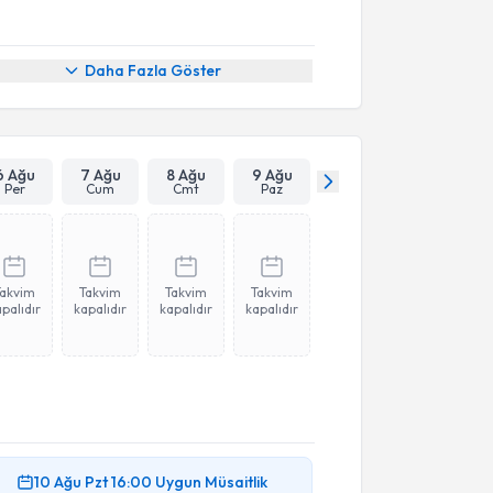
Daha Fazla Göster
6 Ağu
7 Ağu
8 Ağu
9 Ağu
Per
Cum
Cmt
Paz
Takvim
Takvim
Takvim
Takvim
palıdır
kapalıdır
kapalıdır
kapalıdır
10 Ağu
Pzt
16:00
Uygun Müsaitlik