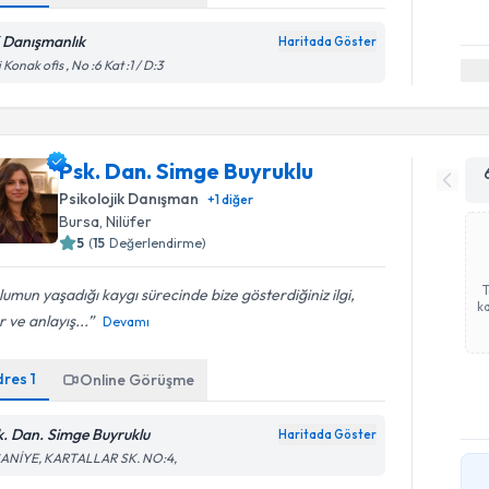
 Danışmanlık
Haritada Göster
i Konak ofis , No :6 Kat :1 / D:3
Psk. Dan. Simge Buyruklu
Psikolojik Danışman
+
1
diğer
Bursa
, Nilüfer
5
(
15
Değerlendirme)
umun yaşadığı kaygı sürecinde bize gösterdiğiniz ilgi,
ka
r ve anlayış...
Devamı
dres
1
Online Görüşme
k. Dan. Simge Buyruklu
Haritada Göster
SANİYE, KARTALLAR SK. NO:4,