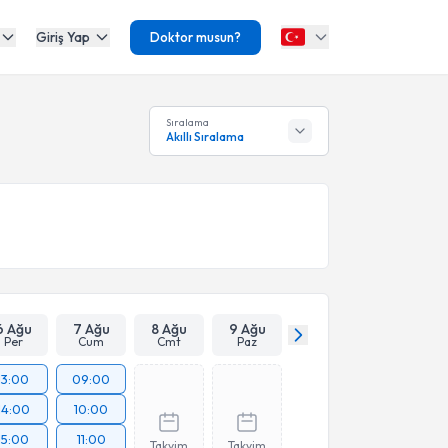
Giriş Yap
Doktor musun?
Sıralama
Akıllı Sıralama
6 Ağu
7 Ağu
8 Ağu
9 Ağu
Per
Cum
Cmt
Paz
13:00
09:00
14:00
10:00
15:00
11:00
Takvim
Takvim