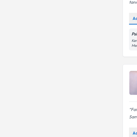
tanı
A
Ps
Kem
Mer
Fa
Sami
A