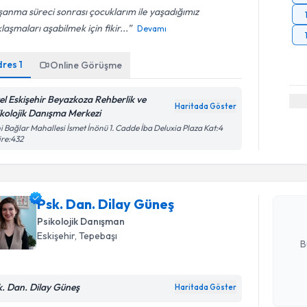
anma süreci sonrası çocuklarım ile yaşadığımız
laşmaları aşabilmek için fikir...
Devamı
dres
1
Online Görüşme
el Eskişehir Beyazkoza Rehberlik ve
Haritada Göster
ikolojik Danışma Merkezi
Randevu T
i Bağlar Mahallesi İsmet İnönü 1. Cadde İba Deluxia Plaza Kat:4
re:432
Psk. Dan. 
Size bu uzm
hazırlandığ
Psk. Dan. Dilay Güneş
Psikolojik Danışman
E-posta Ad
Eskişehir
, Tepebaşı
B
k. Dan. Dilay Güneş
Haritada Göster
Kişisel