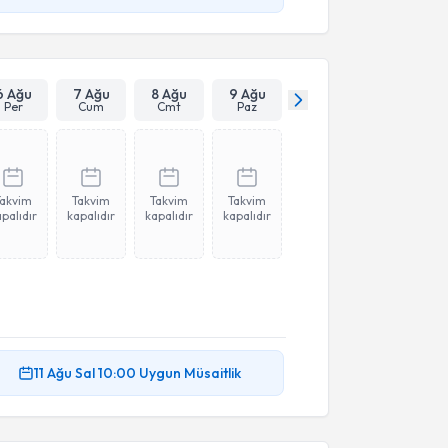
6 Ağu
7 Ağu
8 Ağu
9 Ağu
Per
Cum
Cmt
Paz
Takvim
Takvim
Takvim
Takvim
palıdır
kapalıdır
kapalıdır
kapalıdır
11 Ağu
Sal
10:00
Uygun Müsaitlik