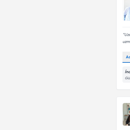
Dehb
Uzu
uzm
A
İn
Güz