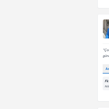
Çok
gün
A
Fk
Nil