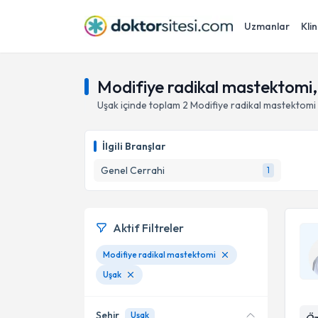
Uzmanlar
Klin
Modifiye radikal mastektomi
Uşak
içinde toplam
2
Modifiye radikal mastektomi
İlgili Branşlar
Genel Cerrahi
1
Aktif Filtreler
Modifiye radikal mastektomi
Uşak
Şehir
Uşak