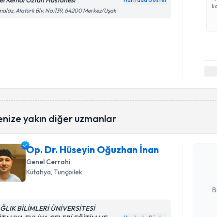
el Kemal Öztan Hastanesi
Haritada Göster
ka
alöz, Atatürk Blv. No:139, 64200 Merkez/Uşak
Randevu T
enize yakın diğer uzmanlar
Op. Dr. H
Op. Dr. Hüseyin Oğuzhan İnan
oluşturun. 
hazırlandığ
Genel Cerrahi
Kütahya
, Tunçbilek
E-posta Ad
B
ĞLIK BİLİMLERİ ÜNİVERSİTESİ