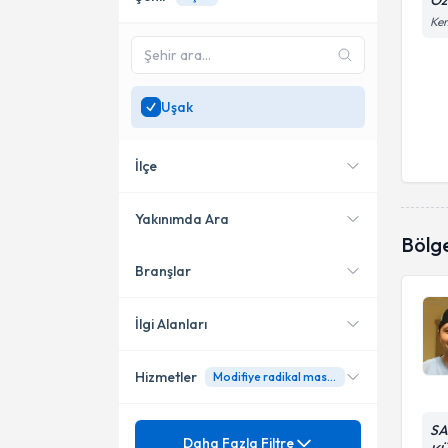
Öz
Kem
Uşak
İlçe
Yakınımda Ara
Bölg
Branşlar
Konumuma yakın uzmanları
Merkez
göster
İlgi Alanları
Hizmetler
Modifiye radikal mastektomi
Genel Cerrahi
SA
Mezuniyet
Acil Cerrahi
Daha Fazla Filtre