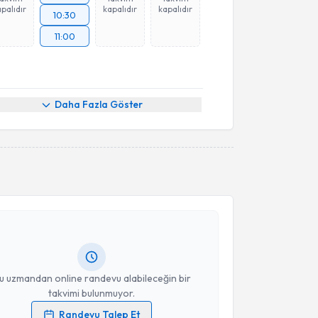
palıdır
kapalıdır
kapalıdır
10:30
11:00
Daha Fazla Göster
akvimi Talebi
üseyin Oğuzhan İnan
için randevu takvimi talebi
Size bu uzmandan randevu almanız için bir takvim
ında e-posta ile bilgilendireceğiz.
resiniz
u uzmandan online randevu alabileceğin bir
takvimi bulunmuyor.
Randevu Talep Et