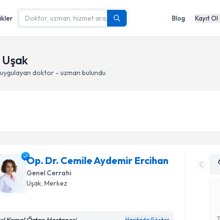
ikler
Blog
Kayıt Ol
, Uşak
uygulayan doktor - uzman bulundu
Op. Dr. Cemile Aydemir Ercihan
Genel Cerrahi
Uşak
, Merkez