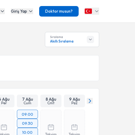
Giriş Yap
Doktor musun?
Sıralama
Akıllı Sıralama
6 Ağu
7 Ağu
8 Ağu
9 Ağu
Per
Cum
Cmt
Paz
09:00
09:30
10:00
Takvim
Takvim
Takvim