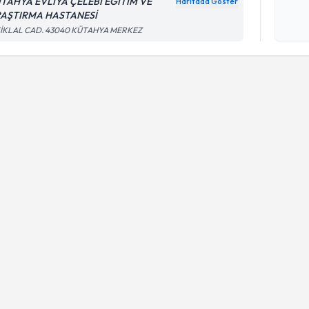
TAHYA EVLİYA ÇELEBİ EĞİTİM VE
Haritada Göster
Kişisel
AŞTIRMA HASTANESİ
okudum
TİKLAL CAD. 43040 KÜTAHYA MERKEZ
işlenm