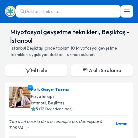
Doktor, klinik ara...
Miyofasyal gevşetme teknikleri, Beşiktaş -
İstanbul
İstanbul
Beşiktaş
içinde toplam
10
Miyofasyal gevşetme
teknikleri
uygulayan doktor - uzman bulundu
Filtrele
Akıllı Sıralama
Fzt. Gaye Torna
Fizyoterapi
İstanbul
, Beşiktaş
5
(
17
Değerlendirme)
Am avut buciria de a o cunoaşte pe, domnişoară
Devamı
TORNA...