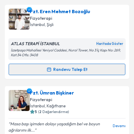
Fzt. Eren Mehmet Bozoğlu
Fizyoterapi
İstanbul
, Şişli
ATLAS TERAPİ İSTANBUL
Haritada Göster
İzzetpaşa Mahallesi Yeniyol Caddesi, Nurol Tower, No 3 İç Kapı No: 269,
Kat:34 Ofis: 3408
Randevu Talep Et
Randevu Takvimi Talebi
Fzt. Eren Mehmet Bozoğlu
için randevu takvimi
Fzt. Ümran Bişkiner
talebi oluşturun. Size bu uzmandan randevu almanız
Fizyoterapi
için bir takvim hazırlandığında e-posta ile
İstanbul
, Kağıthane
bilgilendireceğiz.
5
(
2
Değerlendirme)
E-posta Adresiniz
Masa başı işimden dolayı yaşadığım bel ve boyun
Devamı
ağrılarımı ilk...