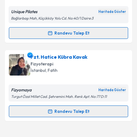
Unique Pilates
Haritada Göster
Bağlarbaşı Mah, Küçükköy Yolu Cd. No:40/1 Daire:3
Randevu Talep Et
Randevu Takvimi Talebi
Fzt. Tuğba Çakır Okay
için randevu takvimi talebi
Fzt. Hatice Kübra Kavak
oluşturun. Size bu uzmandan randevu almanız için bir
Fizyoterapi
takvim hazırlandığında e-posta ile bilgilendireceğiz.
İstanbul
, Fatih
E-posta Adresiniz
Fizyomaya
Haritada Göster
Turgut Özal Millet Cad. Şehremini Mah. Renk Apt. No:77 D:11
Kişisel verilerimin işlenmesine ilişkin
Aydınlatma
Randevu Talep Et
Randevu Takvimi Talebi
Metni
'ni okudum ve kişisel verilerimin belirtilen
kapsamda işlenmesini kabul ediyorum.
Fzt. Hatice Kübra Kavak
için randevu takvimi talebi