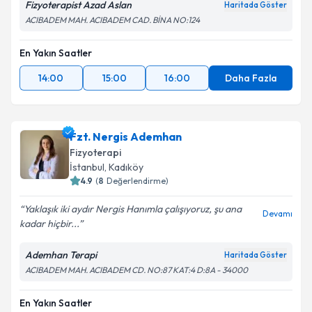
Fizyoterapist Azad Aslan
Haritada Göster
ACIBADEM MAH. ACIBADEM CAD. BİNA NO:124
Takvim Talebini Gönder
En Yakın Saatler
14:00
15:00
16:00
Daha Fazla
Fzt. Nergis Ademhan
Fizyoterapi
İstanbul
, Kadıköy
4.9
(
8
Değerlendirme)
Yaklaşık iki aydır Nergis Hanımla çalışıyoruz, şu ana
Devamı
kadar hiçbir...
Ademhan Terapi
Haritada Göster
ACIBADEM MAH. ACIBADEM CD. NO:87 KAT:4 D:8A - 34000
En Yakın Saatler