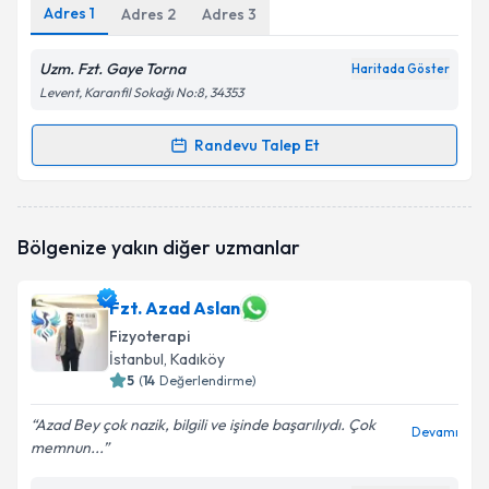
Adres
1
Adres
2
Adres
3
Uzm. Fzt. Gaye Torna
Haritada Göster
Levent, Karanfil Sokağı No:8, 34353
Randevu Talep Et
Randevu Takvimi Talebi
Fzt. Gaye Torna
için randevu takvimi talebi oluşturun.
Bölgenize yakın diğer uzmanlar
Size bu uzmandan randevu almanız için bir takvim
hazırlandığında e-posta ile bilgilendireceğiz.
Fzt. Azad Aslan
E-posta Adresiniz
Fizyoterapi
İstanbul
, Kadıköy
5
(
14
Değerlendirme)
Kişisel verilerimin işlenmesine ilişkin
Aydınlatma
Azad Bey çok nazik, bilgili ve işinde başarılıydı. Çok
Devamı
Metni
'ni okudum ve kişisel verilerimin belirtilen
memnun...
kapsamda işlenmesini kabul ediyorum.