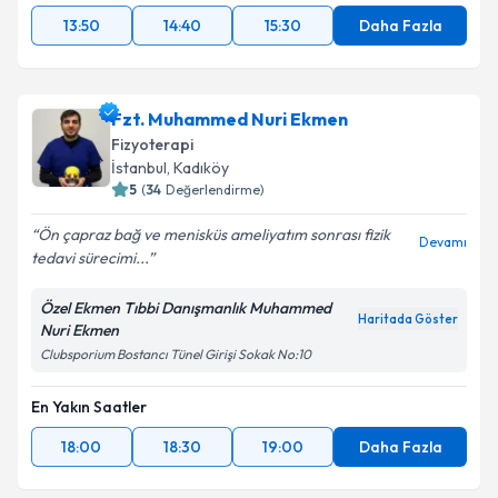
13:50
14:40
15:30
Daha Fazla
Fzt. Muhammed Nuri Ekmen
Fizyoterapi
İstanbul
, Kadıköy
5
(
34
Değerlendirme)
Ön çapraz bağ ve menisküs ameliyatım sonrası fizik
Devamı
tedavi sürecimi...
Özel Ekmen Tıbbi Danışmanlık Muhammed
Haritada Göster
Nuri Ekmen
Clubsporium Bostancı Tünel Girişi Sokak No:10
En Yakın Saatler
18:00
18:30
19:00
Daha Fazla