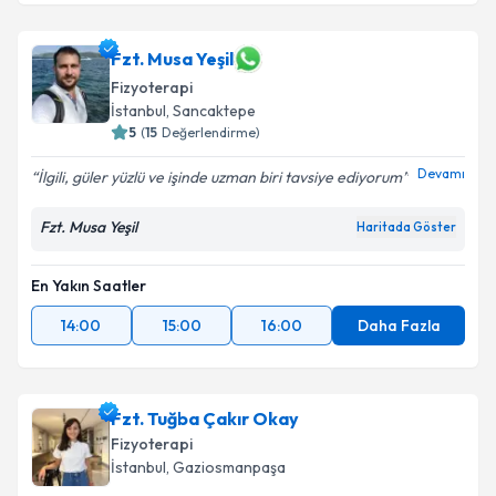
Takvim Talebini Gönder
Fzt. Rumeysa Balcılar
için randevu takvimi talebi
Fzt. Musa Yeşil
oluşturun. Size bu uzmandan randevu almanız için bir
Fizyoterapi
takvim hazırlandığında e-posta ile bilgilendireceğiz.
İstanbul
, Sancaktepe
5
(
15
Değerlendirme)
E-posta Adresiniz
Devamı
İlgili, güler yüzlü ve işinde uzman biri tavsiye ediyorum
Fzt. Musa Yeşil
Haritada Göster
Kişisel verilerimin işlenmesine ilişkin
Aydınlatma
Metni
'ni okudum ve kişisel verilerimin belirtilen
En Yakın Saatler
kapsamda işlenmesini kabul ediyorum.
14:00
15:00
16:00
Daha Fazla
Takvim Talebini Gönder
Fzt. Tuğba Çakır Okay
Fizyoterapi
İstanbul
, Gaziosmanpaşa