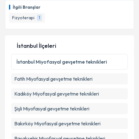
oluşturun. Size bu uzmandan randevu almanız için bir
Takvim Talebini Gönder
İlgili Branşlar
takvim hazırlandığında e-posta ile bilgilendireceğiz.
Fizyoterapi
1
E-posta Adresiniz
İstanbul İlçeleri
Kişisel verilerimin işlenmesine ilişkin
Aydınlatma
Metni
'ni okudum ve kişisel verilerimin belirtilen
İstanbul
Miyofasyal gevşetme teknikleri
kapsamda işlenmesini kabul ediyorum.
Fatih
Miyofasyal gevşetme teknikleri
Takvim Talebini Gönder
Kadıköy
Miyofasyal gevşetme teknikleri
Şişli
Miyofasyal gevşetme teknikleri
Bakırköy
Miyofasyal gevşetme teknikleri
Başakşehir
Miyofasyal gevşetme teknikleri