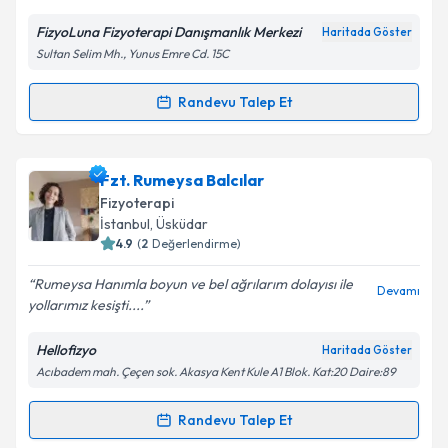
FizyoLuna Fizyoterapi Danışmanlık Merkezi
Haritada Göster
Sultan Selim Mh., Yunus Emre Cd. 15C
Kişisel verilerimin işlenmesine ilişkin
Aydınlatma
Metni
'ni okudum ve kişisel verilerimin belirtilen
kapsamda işlenmesini kabul ediyorum.
Randevu Talep Et
Randevu Takvimi Talebi
Takvim Talebini Gönder
Fzt. Ümran Bişkiner
için randevu takvimi talebi
Fzt. Rumeysa Balcılar
oluşturun. Size bu uzmandan randevu almanız için bir
Fizyoterapi
takvim hazırlandığında e-posta ile bilgilendireceğiz.
İstanbul
, Üsküdar
4.9
(
2
Değerlendirme)
E-posta Adresiniz
Rumeysa Hanımla boyun ve bel ağrılarım dolayısı ile
Devamı
yollarımız kesişti....
Hellofizyo
Haritada Göster
Kişisel verilerimin işlenmesine ilişkin
Aydınlatma
Acıbadem mah. Çeçen sok. Akasya Kent Kule A1 Blok. Kat:20 Daire:89
Metni
'ni okudum ve kişisel verilerimin belirtilen
kapsamda işlenmesini kabul ediyorum.
Randevu Talep Et
Randevu Takvimi Talebi