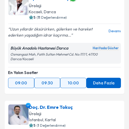
Üroloji
Kocaeli
, Darıca
5
(
11
Değerlendirme)
Uzun yıllardır öksürürken, gülerken ve hareket
Devamı
ederken yaşadığım idrar kaçırma...
Büyük Anadolu Hastanesi Darıca
Haritada Göster
Osmangazi Mah, Fatih Sultan Mehmet Cd. No:117/1, 41700
Darıca/Kocaeli
En Yakın Saatler
09:00
09:30
10:00
Daha Fazla
Doç. Dr. Emre Tokuç
Üroloji
İstanbul
, Kartal
5
(
1
Değerlendirme)