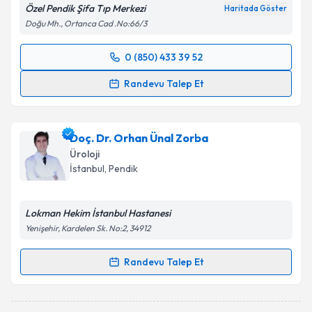
Özel Pendik Şifa Tıp Merkezi
Haritada Göster
Doğu Mh., Ortanca Cad .No:66/3
0 (850) 433 39 52
Randevu Takvimi Talebi
Randevu Talep Et
Op. Dr. Gökhan Özmen
için randevu takvimi talebi
oluşturun. Size bu uzmandan randevu almanız için bir
Doç. Dr. Orhan Ünal Zorba
takvim hazırlandığında e-posta ile bilgilendireceğiz.
Üroloji
E-posta Adresiniz
İstanbul
, Pendik
Lokman Hekim İstanbul Hastanesi
Yenişehir, Kardelen Sk. No:2, 34912
Kişisel verilerimin işlenmesine ilişkin
Aydınlatma
Metni
'ni okudum ve kişisel verilerimin belirtilen
Randevu Talep Et
kapsamda işlenmesini kabul ediyorum.
Randevu Takvimi Talebi
Takvim Talebini Gönder