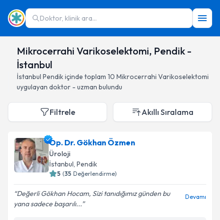
Doktor, klinik ara...
Mikrocerrahi Varikoselektomi, Pendik -
İstanbul
İstanbul
Pendik
içinde toplam
10
Mikrocerrahi Varikoselektomi
uygulayan doktor - uzman bulundu
Filtrele
Akıllı Sıralama
Op. Dr. Gökhan Özmen
Üroloji
İstanbul
, Pendik
5
(
35
Değerlendirme)
Değerli Gökhan Hocam, Sizi tanıdığımız günden bu
Devamı
yana sadece başarılı...