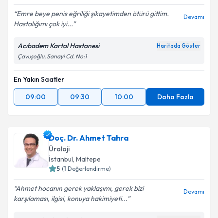
Emre beye penis eğriliği şikayetimden ötürü gittim.
Devamı
Hastalığımı çok iyi...
Acıbadem Kartal Hastanesi
Haritada Göster
Çavuşoğlu, Sanayi Cd. No:1
En Yakın Saatler
09:00
09:30
10:00
Daha Fazla
Doç. Dr. Ahmet Tahra
Üroloji
İstanbul
, Maltepe
5
(
1
Değerlendirme)
Ahmet hocanın gerek yaklaşımı, gerek bizi
Devamı
karşılaması, ilgisi, konuya hakimiyeti...