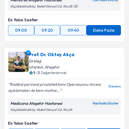
Memorial Ataşehir Hastanesi
Haritada Göster
Küçükbakkalköy, Vedat Günyol Cd. No:28-30
En Yakın Saatler
Kişisel verilerimin işlenmesine ilişkin
Aydınlatma
09:00
09:20
09:40
Daha Fazla
Metni
'ni okudum ve kişisel verilerimin belirtilen
kapsamda işlenmesini kabul ediyorum.
Prof. Dr. Oktay Akça
Takvim Talebini Gönder
Üroloji
İstanbul
, Ataşehir
5
(
3
Değerlendirme)
Radikal perineal prostatektomi Operasyonu öncesi
Devamı
açıklamaları ile beni motive...
Medicana Ataşehir Hastanesi
Haritada Göster
Küçükbakkalköy, Vedat Günyol Cd. No:24
En Yakın Saatler