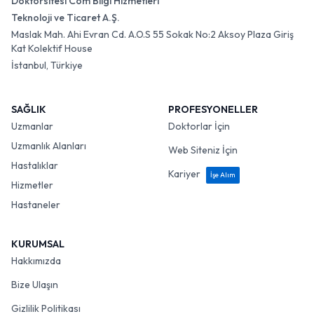
Doktorsitesi Com Bilgi Hizmetleri
Teknoloji ve Ticaret A.Ş.
Maslak Mah. Ahi Evran Cd. A.O.S 55 Sokak No:2 Aksoy Plaza Giriş
Kat Kolektif House
İstanbul, Türkiye
SAĞLIK
PROFESYONELLER
Uzmanlar
Doktorlar İçin
Uzmanlık Alanları
Web Siteniz İçin
Hastalıklar
Kariyer
İşe Alım
Hizmetler
Hastaneler
KURUMSAL
Hakkımızda
Bize Ulaşın
Gizlilik Politikası