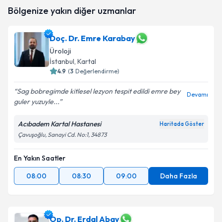
Doç. Dr. Orhan Ünal Zorba
için randevu takvimi
Bölgenize yakın diğer uzmanlar
talebi oluşturun. Size bu uzmandan randevu almanız
için bir takvim hazırlandığında e-posta ile
bilgilendireceğiz.
Doç. Dr. Emre Karabay
Üroloji
E-posta Adresiniz
İstanbul
, Kartal
4.9
(
3
Değerlendirme)
Sag bobregimde kitlesel lezyon tespit edildi emre bey
Devamı
Kişisel verilerimin işlenmesine ilişkin
Aydınlatma
guler yuzuyle...
Metni
'ni okudum ve kişisel verilerimin belirtilen
kapsamda işlenmesini kabul ediyorum.
Acıbadem Kartal Hastanesi
Haritada Göster
Çavuşoğlu, Sanayi Cd. No:1, 34873
Takvim Talebini Gönder
En Yakın Saatler
08:00
08:30
09:00
Daha Fazla
Op. Dr. Erdal Abay