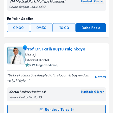
VM Medical Park Maltepe Hastanesi
Haritada Göster
Cevizli, Bağdat Cad. No:547
En Yakın Saatler
09:00
09:30
10:00
Daha Fazla
Prof. Dr. Fatih Rüştü Yalçınkaya
Üroloji
İstanbul
, Kartal
5
(
9
Değerlendirme)
Böbrek tümörü teşhisiyle Fatih Hocam’a başvurdum
Devamı
ve iyi ki öyle...
Kartal Kızılay Hastanesi
Haritada Göster
Yukarı, Kızılay Blv. No:30
Randevu Talep Et
Randevu Takvimi Talebi