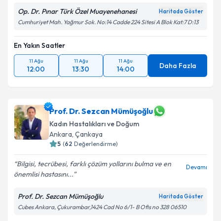
Op. Dr. Pınar Türk Özel Muayenehanesi
Haritada Göster
Cumhuriyet Mah. Yağmur Sok. No:14 Cadde 224 Sitesi A Blok Kat:7 D:13
En Yakın Saatler
11 Ağu
11 Ağu
11 Ağu
Daha Fazla
12:00
13:30
14:00
Prof. Dr. Sezcan Mümüşoğlu
Kadın Hastalıkları ve Doğum
Ankara
, Çankaya
5
(
62
Değerlendirme)
Bilgisi, tecrübesi, farklı çözüm yollarını bulma ve en
Devamı
önemlisi hastasını...
Prof. Dr. Sezcan Mümüşoğlu
Haritada Göster
Cubes Ankara, Çukurambar,1424 Cad No 6/1- B Ofis no 328 06510