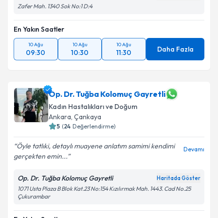
Zafer Mah. 1340 Sok No:1 D:4
En Yakın Saatler
10 Ağu
10 Ağu
10 Ağu
Daha Fazla
09:30
10:30
11:30
Op. Dr. Tuğba Kolomuç Gayretli
Kadın Hastalıkları ve Doğum
Ankara
, Çankaya
5
(
24
Değerlendirme)
Öyle tatlıki, detaylı muayene anlatım samimi kendimi
Devamı
gerçekten emin...
Op. Dr. Tuğba Kolomuç Gayretli
Haritada Göster
1071 Usta Plaza B Blok Kat.23 No:154 Kızılırmak Mah. 1443. Cad No.25
Çukurambar