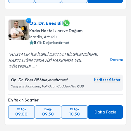
Op. Dr. Enes Bil
Kadın Hastalıkları ve Doğum
Mardin
, Artuklu
5
(
16
Değerlendirme)
HASTALIK İLE İLGİLİ DETAYLI BİLGİLENDİRME.
Devamı
HASTALIĞIN TEDAVİSİ HAKKINDA YOL
GÖSTERME....
Op. Dr. Enes Bil Muayenehanesi
Haritada Göster
Yenişehir Mahallesi, Vali Ozan Caddesi No: 9/38
En Yakın Saatler
10 Ağu
10 Ağu
10 Ağu
Daha Fazla
09:00
09:30
10:30