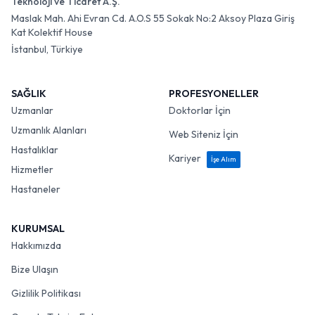
Teknoloji ve Ticaret A.Ş.
Maslak Mah. Ahi Evran Cd. A.O.S 55 Sokak No:2 Aksoy Plaza Giriş
Kat Kolektif House
İstanbul, Türkiye
SAĞLIK
PROFESYONELLER
Uzmanlar
Doktorlar İçin
Uzmanlık Alanları
Web Siteniz İçin
Hastalıklar
Kariyer
İşe Alım
Hizmetler
Hastaneler
KURUMSAL
Hakkımızda
Bize Ulaşın
Gizlilik Politikası