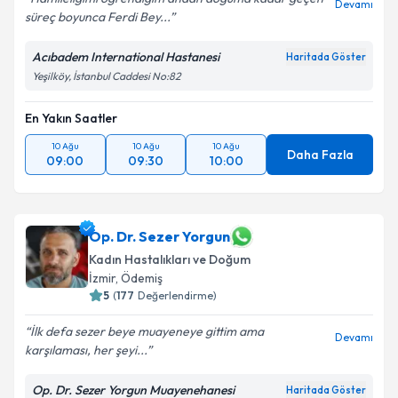
Devamı
süreç boyunca Ferdi Bey...
Acıbadem International Hastanesi
Haritada Göster
Yeşilköy, İstanbul Caddesi No:82
En Yakın Saatler
10 Ağu
10 Ağu
10 Ağu
Daha Fazla
09:00
09:30
10:00
Op. Dr. Sezer Yorgun
Kadın Hastalıkları ve Doğum
İzmir
, Ödemiş
5
(
177
Değerlendirme)
İlk defa sezer beye muayeneye gittim ama
Devamı
karşılaması, her şeyi...
Op. Dr. Sezer Yorgun Muayenehanesi
Haritada Göster