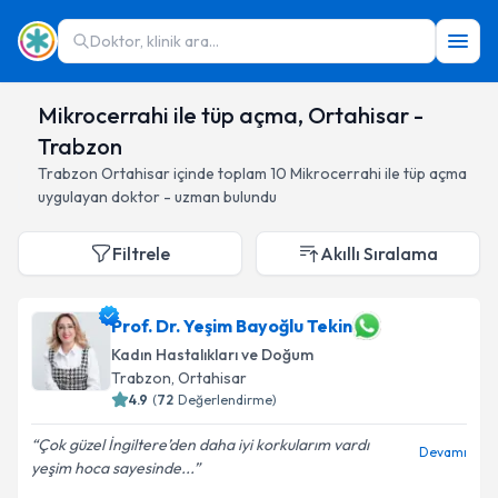
Doktor, klinik ara...
Mikrocerrahi ile tüp açma, Ortahisar -
Trabzon
Trabzon
Ortahisar
içinde toplam
10
Mikrocerrahi ile tüp açma
uygulayan doktor - uzman bulundu
Filtrele
Akıllı Sıralama
Prof. Dr. Yeşim Bayoğlu Tekin
Kadın Hastalıkları ve Doğum
Trabzon
, Ortahisar
4.9
(
72
Değerlendirme)
Çok güzel İngiltere’den daha iyi korkularım vardı
Devamı
yeşim hoca sayesinde...