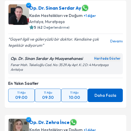
Op. Dr. Sinan Serdar Ay
Kadın Hastalıkları ve Doğum
+
1
diğer
Antalya
, Muratpaşa
5
(
42
Değerlendirme)
Gayet ilgili ve güleryüzlü bir doktor. Kendisine çok
Devamı
teşekkür ediyorum
Op. Dr. Sinan Serdar Ay Muayenehanesi
Haritada Göster
Fener Mah. Tekelioğlu Cad. No: 35 29.Ay Apt. K: 2 D: 4 Muratpaşa
Antalya
En Yakın Saatler
11 Ağu
11 Ağu
11 Ağu
Daha Fazla
09:00
09:30
10:00
Op. Dr. Zehra İnce
Kadın Hastalıkları ve Doğum
+
1
diğer