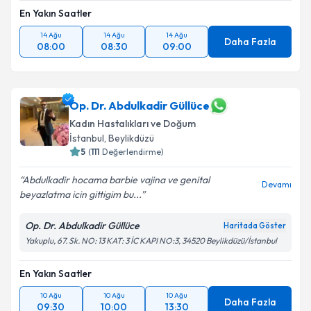
En Yakın Saatler
14 Ağu
14 Ağu
14 Ağu
Daha Fazla
08:00
08:30
09:00
Op. Dr. Abdulkadir Güllüce
Kadın Hastalıkları ve Doğum
İstanbul
, Beylikdüzü
5
(
111
Değerlendirme)
Abdulkadir hocama barbie vajina ve genital
Devamı
beyazlatma icin gittigim bu...
Op. Dr. Abdulkadir Güllüce
Haritada Göster
Yakuplu, 67. Sk. NO: 13 KAT: 3 İC KAPI NO:3, 34520 Beylikdüzü/İstanbul
En Yakın Saatler
10 Ağu
10 Ağu
10 Ağu
Daha Fazla
09:30
10:00
13:30