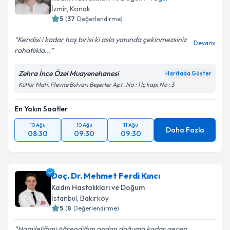
İzmir
, Konak
5
(
37
Değerlendirme)
Kendisi i kadar hoş birisi ki asla yanında çekinmezsiniz
Devamı
rahatlıkla...
Zehra İnce Özel Muayenehanesi
Haritada Göster
Kültür Mah. Plevne Bulvarı Beşerler Apt . No : 1 İç kapı No : 3
En Yakın Saatler
10 Ağu
10 Ağu
11 Ağu
Daha Fazla
08:30
09:30
09:30
Doç. Dr. Mehmet Ferdi Kıncı
Kadın Hastalıkları ve Doğum
İstanbul
, Bakırköy
5
(
8
Değerlendirme)
Hamileliğimi öğrendiğim andan doğuma kadar geçen