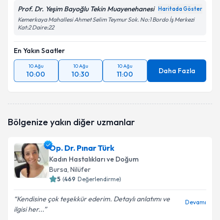
Prof. Dr. Yeşim Bayoğlu Tekin Muayenehanesi
Haritada Göster
Kemerkaya Mahallesi Ahmet Selim Teymur Sok. No:1 Bordo İş Merkezi
Kat:2 Daire:22
En Yakın Saatler
10 Ağu
10 Ağu
10 Ağu
Daha Fazla
10:00
10:30
11:00
Bölgenize yakın diğer uzmanlar
Op. Dr. Pınar Türk
Kadın Hastalıkları ve Doğum
Bursa
, Nilüfer
5
(
469
Değerlendirme)
Kendisine çok teşekkür ederim. Detaylı anlatımı ve
Devamı
ilgisi her...