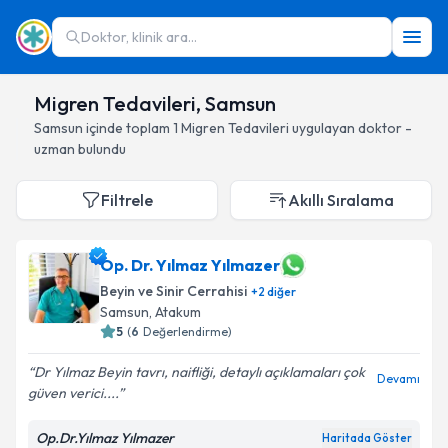
Doktor, klinik ara...
Migren Tedavileri, Samsun
Samsun
içinde toplam
1
Migren Tedavileri
uygulayan doktor -
uzman bulundu
Filtrele
Akıllı Sıralama
Op. Dr. Yılmaz Yılmazer
Beyin ve Sinir Cerrahisi
+
2
diğer
Samsun
, Atakum
5
(
6
Değerlendirme)
Dr Yılmaz Beyin tavrı, naifliği, detaylı açıklamaları çok
Devamı
güven verici....
Op.Dr.Yılmaz Yılmazer
Haritada Göster