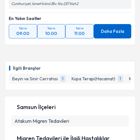
Cumhuriyet, İsmet İnönü Blv. No:237 Kat:2
En Yakın Saatler
Yarın
Yarın
Yarın
Daha Fazla
09:00
10:00
11:00
İlgili Branşlar
Beyin ve Sinir Cerrahisi
Kupa Terapi(Hacamat)
Mezo
1
1
Samsun İlçeleri
Atakum
Migren Tedavileri
Migren Tedavileri ile İlgili Hastalıklar