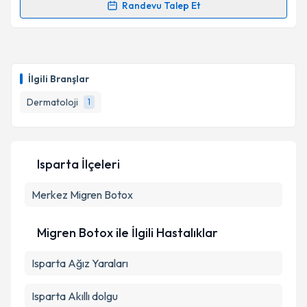
Randevu Talep Et
Randevu Takvimi Talebi
Uzm. Dr. Serap Kocabey Uzun
için randevu takvimi
talebi oluşturun. Size bu uzmandan randevu almanız
İlgili Branşlar
için bir takvim hazırlandığında e-posta ile
bilgilendireceğiz.
Dermatoloji
1
E-posta Adresiniz
Isparta İlçeleri
Merkez
Kişisel verilerimin işlenmesine ilişkin
Migren Botox
Aydınlatma
Metni
'ni okudum ve kişisel verilerimin belirtilen
kapsamda işlenmesini kabul ediyorum.
Migren Botox ile İlgili Hastalıklar
Isparta Ağız Yaraları
Takvim Talebini Gönder
Isparta Akıllı dolgu