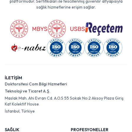
platformudur. Sertifikaları ile tescillenmiş güvenilir altyapısıyla
sağlık hizmetlerine erişim sağlar.
İLETİŞİM
Doktorsitesi Com Bilgi Hizmetleri
Teknoloji ve Ticaret A.Ş.
Maslak Mah. Ahi Evran Cd. A.O.S 55 Sokak No:2 Aksoy Plaza Giriş
Kat Kolektif House
İstanbul, Türkiye
SAĞLIK
PROFESYONELLER