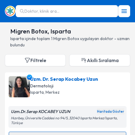
Doktor, klinik ara...
Migren Botox, Isparta
Isparta
içinde toplam
1
Migren Botox
uygulayan doktor - uzman
bulundu
Filtrele
Akıllı Sıralama
Uzm. Dr. Serap Kocabey Uzun
Dermatoloji
Isparta
, Merkez
Uzm.Dr.Serap KOCABEY UZUN
Haritada Göster
Hızırbey, Üniversite Caddesi no 94/5, 32040 Isparta Merkez/Isparta,
Türkiye