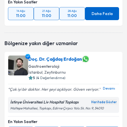
En Yakın Saatler
14 Ağu
21 Ağu
28 Ağu
Daha Fazla
11:00
11:00
11:00
Bölgenize yakın diğer uzmanlar
Doç. Dr. Çağdaş Erdoğan
Gastroenteroloji
İstanbul
, Zeytinburnu
5
(
4
Değerlendirme)
Devamı
Çok iyi bir doktor. Her şeyi açıklıyor. Güven veriyor.
İstinye Üniversitesi Liv Hospital Topkapı
Haritada Göster
Maltepe Mahallesi, Topkapı, Edirne Çırpıcı Yolu Sk. No: 9, 34010
En Yakın Saatler