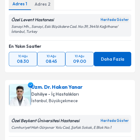
Adres
1
Adres
2
Özel Levent Hastanesi
Haritada Göster
Sanayi Mh., Sanayi, Eski Büyükdere Cad. No:39, 34416 Kağıthane/
İstanbul, Turkey
En Yakın Saatler
10 Ağu
10 Ağu
10 Ağu
Daha Fazla
08:30
08:45
09:00
Uzm. Dr. Hakan Yanar
Dahiliye - İç Hastalıkları
İstanbul
, Büyükçekmece
Özel Beykent Üniversitesi Hastanesi
Haritada Göster
Cumhuriyet Mah Gürpınar Yolu Cad, Şafak Sokak, E Blok No:1