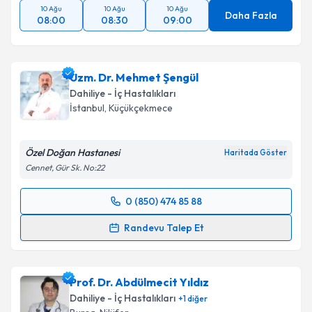
10 Ağu
10 Ağu
10 Ağu
Daha Fazla
08:00
08:30
09:00
Uzm. Dr. Mehmet Şengül
Dahiliye - İç Hastalıkları
İstanbul
, Küçükçekmece
Özel Doğan Hastanesi
Haritada Göster
Cennet, Gür Sk. No:22
0 (850) 474 85 88
Randevu Takvimi Talebi
Randevu Talep Et
Uzm. Dr. Mehmet Şengül
için randevu takvimi talebi
oluşturun. Size bu uzmandan randevu almanız için bir
Prof. Dr. Abdülmecit Yıldız
takvim hazırlandığında e-posta ile bilgilendireceğiz.
Dahiliye - İç Hastalıkları
+
1
diğer
E-posta Adresiniz