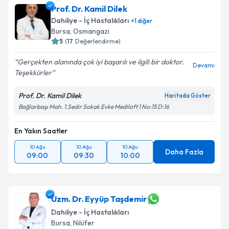
Doç. Dr. Salih Tokmak
için randevu takvimi talebi
Prof. Dr. Kamil Dilek
oluşturun. Size bu uzmandan randevu almanız için bir
Dahiliye - İç Hastalıkları
+
1
diğer
takvim hazırlandığında e-posta ile bilgilendireceğiz.
Bursa
, Osmangazi
5
(
17
Değerlendirme)
E-posta Adresiniz
Gerçekten alanında çok iyi başarılı ve ilgili bir doktor.
Devamı
Teşekkürler
Prof. Dr. Kamil Dilek
Haritada Göster
Kişisel verilerimin işlenmesine ilişkin
Aydınlatma
Bağlarbaşı Mah. 1.Sedir Sokak Evke Mediloft 1 No:15 D:16
Metni
'ni okudum ve kişisel verilerimin belirtilen
kapsamda işlenmesini kabul ediyorum.
En Yakın Saatler
10 Ağu
10 Ağu
10 Ağu
Takvim Talebini Gönder
Daha Fazla
09:00
09:30
10:00
Uzm. Dr. Eyyüp Taşdemir
Dahiliye - İç Hastalıkları
Bursa
, Nilüfer