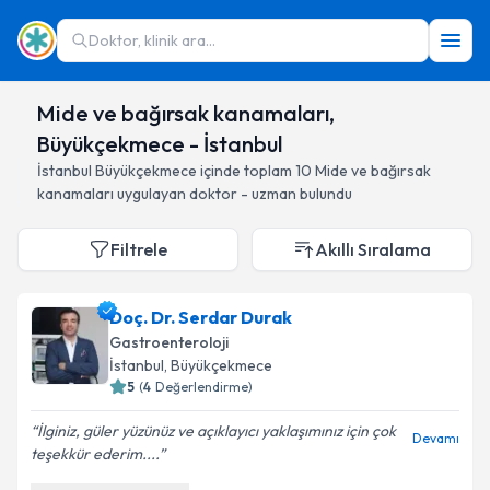
Doktor, klinik ara...
Mide ve bağırsak kanamaları,
Büyükçekmece - İstanbul
İstanbul
Büyükçekmece
içinde toplam
10
Mide ve bağırsak
kanamaları
uygulayan doktor - uzman bulundu
Filtrele
Akıllı Sıralama
Doç. Dr. Serdar Durak
Gastroenteroloji
İstanbul
, Büyükçekmece
5
(
4
Değerlendirme)
İlginiz, güler yüzünüz ve açıklayıcı yaklaşımınız için çok
Devamı
teşekkür ederim....