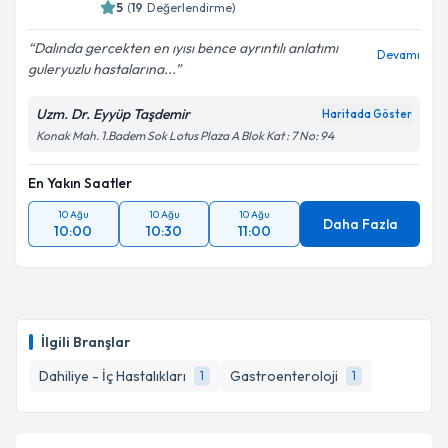
5
(
19
Değerlendirme)
Dalında gercekten en ıyısı bence ayrıntılı anlatımı
Devamı
guleryuzlu hastalarına...
Uzm. Dr. Eyyüp Taşdemir
Haritada Göster
Konak Mah. 1.Badem Sok Lotus Plaza A Blok Kat : 7 No: 94
En Yakın Saatler
10 Ağu
10 Ağu
10 Ağu
Daha Fazla
10:00
10:30
11:00
İlgili Branşlar
Dahiliye - İç Hastalıkları
Gastroenteroloji
1
1