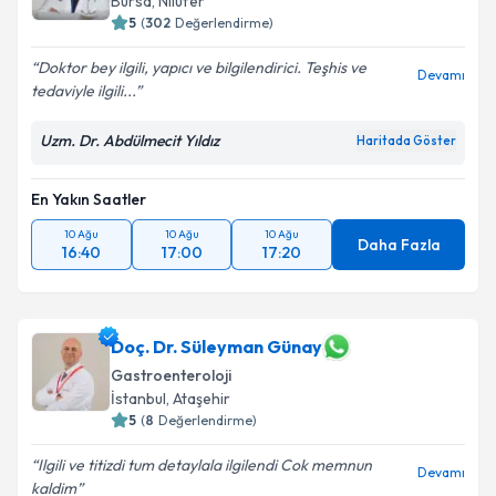
Bursa
, Nilüfer
5
(
302
Değerlendirme)
Doktor bey ilgili, yapıcı ve bilgilendirici. Teşhis ve
Devamı
tedaviyle ilgili...
Kişisel verilerimin işlenmesine ilişkin
Aydınlatma
Metni
'ni okudum ve kişisel verilerimin belirtilen
Uzm. Dr. Abdülmecit Yıldız
Haritada Göster
kapsamda işlenmesini kabul ediyorum.
En Yakın Saatler
Takvim Talebini Gönder
10 Ağu
10 Ağu
10 Ağu
Daha Fazla
16:40
17:00
17:20
Doç. Dr. Süleyman Günay
Gastroenteroloji
İstanbul
, Ataşehir
5
(
8
Değerlendirme)
Ilgili ve titizdi tum detaylala ilgilendi Cok memnun
Devamı
kaldim