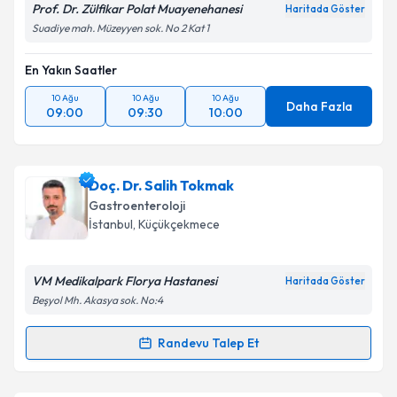
Prof. Dr. Zülfikar Polat Muayenehanesi
Haritada Göster
Suadiye mah. Müzeyyen sok. No 2 Kat 1
En Yakın Saatler
10 Ağu
10 Ağu
10 Ağu
Daha Fazla
09:00
09:30
10:00
Doç. Dr. Salih Tokmak
Gastroenteroloji
İstanbul
, Küçükçekmece
VM Medikalpark Florya Hastanesi
Haritada Göster
Beşyol Mh. Akasya sok. No:4
Randevu Talep Et
Randevu Takvimi Talebi