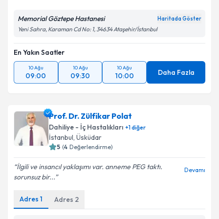
Memorial Göztepe Hastanesi
Haritada Göster
Yeni Sahra, Karaman Cd No: 1, 34634 Ataşehir/İstanbul
En Yakın Saatler
10 Ağu
10 Ağu
10 Ağu
Daha Fazla
09:00
09:30
10:00
Prof. Dr. Zülfikar Polat
Dahiliye - İç Hastalıkları
+
1
diğer
İstanbul
, Üsküdar
5
(
4
Değerlendirme)
İlgili ve insancıl yaklaşımı var. anneme PEG taktı.
Devamı
sorunsuz bir...
Adres
1
Adres
2