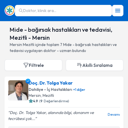
Doktor, klinik ara...
Mide - bağırsak hastalıkları ve tedavisi,
Mezitli - Mersin
Mersin
Mezitli
içinde toplam
7
Mide - bağırsak hastalıkları ve
tedavisi
uygulayan doktor - uzman bulundu
Filtrele
Akıllı Sıralama
Doç. Dr. Tolga Yakar
Dahiliye - İç Hastalıkları
+
1
diğer
Mersin
, Mezitli
4.9
(
9
Değerlendirme)
Doç. Dr. Tolga Yakar, alanında bilgi, donanım ve
Devamı
tecrübesi çok...