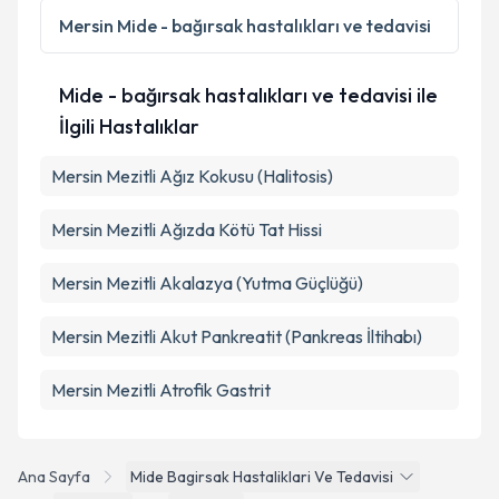
Metni
'ni okudum ve kişisel verilerimin belirtilen
Mersin
Mide - bağırsak hastalıkları ve tedavisi
kapsamda işlenmesini kabul ediyorum.
Mide - bağırsak hastalıkları ve tedavisi ile
Takvim Talebini Gönder
İlgili Hastalıklar
Mersin Mezitli Ağız Kokusu (Halitosis)
Mersin Mezitli Ağızda Kötü Tat Hissi
Mersin Mezitli Akalazya (Yutma Güçlüğü)
Mersin Mezitli Akut Pankreatit (Pankreas İltihabı)
Mersin Mezitli Atrofik Gastrit
Ana Sayfa
Mide Bagirsak Hastaliklari Ve Tedavisi