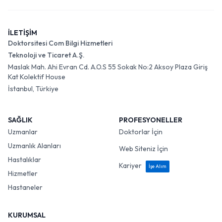
İLETİŞİM
Doktorsitesi Com Bilgi Hizmetleri
Teknoloji ve Ticaret A.Ş.
Maslak Mah. Ahi Evran Cd. A.O.S 55 Sokak No:2 Aksoy Plaza Giriş
Kat Kolektif House
İstanbul, Türkiye
SAĞLIK
PROFESYONELLER
Uzmanlar
Doktorlar İçin
Uzmanlık Alanları
Web Siteniz İçin
Hastalıklar
Kariyer
İşe Alım
Hizmetler
Hastaneler
KURUMSAL