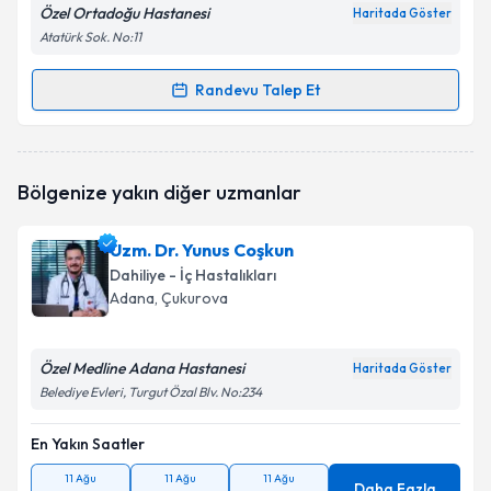
Özel Ortadoğu Hastanesi
Haritada Göster
Atatürk Sok. No:11
Randevu Talep Et
Randevu Takvimi Talebi
Doç. Dr. Tolga Yakar
için randevu takvimi talebi
Bölgenize yakın diğer uzmanlar
oluşturun. Size bu uzmandan randevu almanız için bir
takvim hazırlandığında e-posta ile bilgilendireceğiz.
Uzm. Dr. Yunus Coşkun
E-posta Adresiniz
Dahiliye - İç Hastalıkları
Adana
, Çukurova
Özel Medline Adana Hastanesi
Kişisel verilerimin işlenmesine ilişkin
Aydınlatma
Haritada Göster
Metni
'ni okudum ve kişisel verilerimin belirtilen
Belediye Evleri, Turgut Özal Blv. No:234
kapsamda işlenmesini kabul ediyorum.
En Yakın Saatler
Takvim Talebini Gönder
11 Ağu
11 Ağu
11 Ağu
Daha Fazla