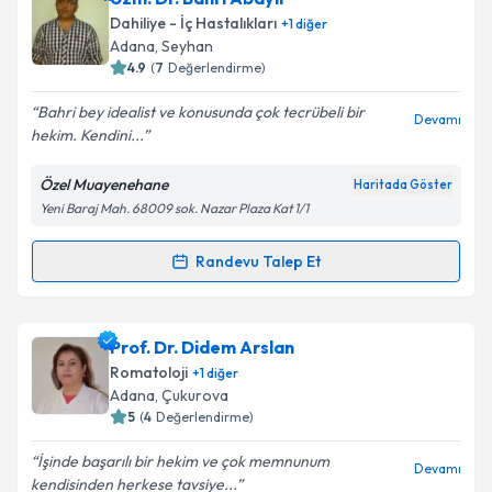
Dahiliye - İç Hastalıkları
+
1
diğer
Adana
, Seyhan
4.9
(
7
Değerlendirme)
Bahri bey idealist ve konusunda çok tecrübeli bir
Devamı
hekim. Kendini...
Özel Muayenehane
Haritada Göster
Yeni Baraj Mah. 68009 sok. Nazar Plaza Kat 1/1
Randevu Talep Et
Randevu Takvimi Talebi
Uzm. Dr. Bahri Abaylı
için randevu takvimi talebi
Prof. Dr. Didem Arslan
oluşturun. Size bu uzmandan randevu almanız için bir
Romatoloji
+
1
diğer
takvim hazırlandığında e-posta ile bilgilendireceğiz.
Adana
, Çukurova
5
(
4
Değerlendirme)
E-posta Adresiniz
İşinde başarılı bir hekim ve çok memnunum
Devamı
kendisinden herkese tavsiye...