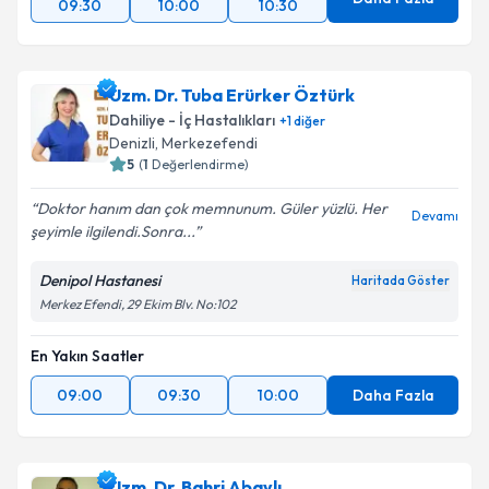
09:30
10:00
10:30
Uzm. Dr. Tuba Erürker Öztürk
Dahiliye - İç Hastalıkları
+
1
diğer
Denizli
, Merkezefendi
5
(
1
Değerlendirme)
Doktor hanım dan çok memnunum. Güler yüzlü. Her
Devamı
şeyimle ilgilendi.Sonra...
Denipol Hastanesi
Haritada Göster
Merkez Efendi, 29 Ekim Blv. No:102
En Yakın Saatler
09:00
09:30
10:00
Daha Fazla
Uzm. Dr. Bahri Abaylı