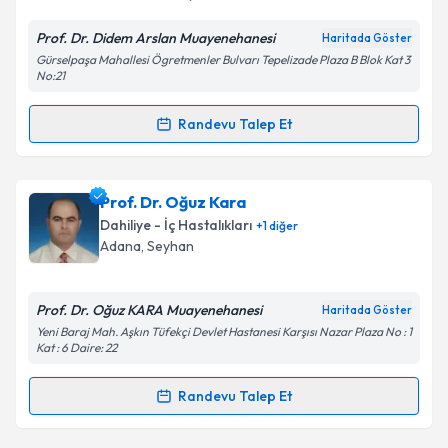
Prof. Dr. Didem Arslan Muayenehanesi
Haritada Göster
Kişisel verilerimin işlenmesine ilişkin
Aydınlatma
Gürselpaşa Mahallesi Ögretmenler Bulvarı Tepelizade Plaza B Blok Kat 3
Metni
'ni okudum ve kişisel verilerimin belirtilen
No:21
kapsamda işlenmesini kabul ediyorum.
Randevu Talep Et
Randevu Takvimi Talebi
Takvim Talebini Gönder
Prof. Dr. Didem Arslan
için randevu takvimi talebi
Prof. Dr. Oğuz Kara
oluşturun. Size bu uzmandan randevu almanız için bir
Dahiliye - İç Hastalıkları
+
1
diğer
takvim hazırlandığında e-posta ile bilgilendireceğiz.
Adana
, Seyhan
E-posta Adresiniz
Prof. Dr. Oğuz KARA Muayenehanesi
Haritada Göster
Yeni Baraj Mah. Aşkın Tüfekçi Devlet Hastanesi Karşısı Nazar Plaza No : 1
Kat : 6 Daire: 22
Kişisel verilerimin işlenmesine ilişkin
Aydınlatma
Randevu Talep Et
Metni
'ni okudum ve kişisel verilerimin belirtilen
Randevu Takvimi Talebi
kapsamda işlenmesini kabul ediyorum.