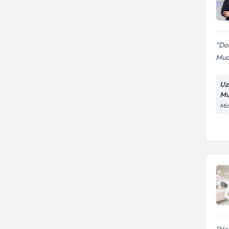
diyabeti)
Dok
Mua
Uz
Mu
Mim