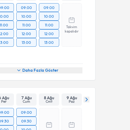
09:00
09:00
09:00
10:00
10:00
10:00
11:00
11:00
11:00
Takvim
kapalıdır
12:00
12:00
12:00
13:00
13:00
13:00
Daha Fazla Göster
6 Ağu
7 Ağu
8 Ağu
9 Ağu
Per
Cum
Cmt
Paz
09:00
09:00
09:30
09:30
10:00
10:00