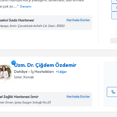
anın hastaya karşı yaklaşımı, dinlemesi, izah etmesi
i çok iyi....
Devamı
zekol Sada Hastanesi
Haritada Göster
tpaşa, İzmir-Çanakkale Asfaltı Cd. Üzeri, 35550
Randevu T
Uzm. Dr. 
oluşturun. 
Uzm. Dr. Çiğdem Özdemir
hazırlandığ
Dahiliye - İç Hastalıkları
+
1
diğer
E-posta Ad
İzmir
, Konak
el Sağlık Hastanesi İzmir
Haritada Göster
Kişisel
ar Sinan, Işılay Saygın Sokağı No:23
okudum
Randevu T
işlenm