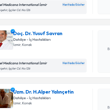
el Medicana International İzmir
Haritada Göster
Randevu T
Kişisel
işehir, İşçiler Cd. No:126
okudum
işlenm
Doç. Dr. 
Size bu uzm
Doç. Dr. Yusuf Savran
hazırlandığ
Dahiliye - İç Hastalıkları
E-posta Ad
İzmir
, Konak
B
el Medicana International İzmir
Haritada Göster
Randevu T
Kişisel
işehir, İşçiler Cd. No:126
okudum
işlenm
Uzm. Dr. H
oluşturun. 
Uzm. Dr. H.Alper Yalınçetin
hazırlandığ
Dahiliye - İç Hastalıkları
E-posta Ad
İzmir
, Konak
B