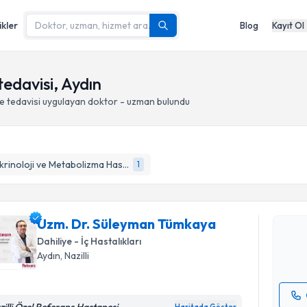
ikler
Blog
Kayıt Ol
tedavisi, Aydın
e tedavisi
uygulayan doktor - uzman bulundu
Randevu T
Endokrinoloji ve Metabolizma Hastalıkları
1
Uzm. Dr. 
oluşturun. 
Uzm. Dr. Süleyman Tümkaya
hazırlandığ
Dahiliye - İç Hastalıkları
E-posta Ad
Aydın
, Nazilli