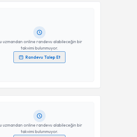
Murtaza Çit
için randevu takvimi talebi oluşturun.
Takvim Talebini Gönder
andan randevu almanız için bir takvim
ında e-posta ile bilgilendireceğiz.
resiniz
u uzmandan online randevu alabileceğin bir
takvimi bulunmuyor.
Randevu Talep Et
 verilerimin işlenmesine ilişkin
Aydınlatma Metni
'ni
 ve kişisel verilerimin belirtilen kapsamda
akvimi Talebi
esini kabul ediyorum.
Yavuz Selim Demir
için randevu takvimi talebi
Takvim Talebini Gönder
Size bu uzmandan randevu almanız için bir takvim
ında e-posta ile bilgilendireceğiz.
resiniz
u uzmandan online randevu alabileceğin bir
takvimi bulunmuyor.