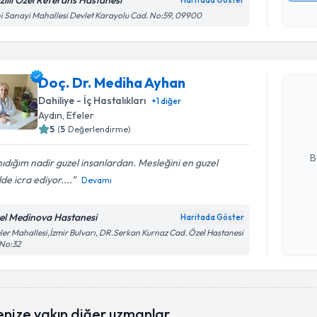
zilli Özel Referans Hastanesi
Haritada Göster
Kişisel
i Sanayi Mahallesi Devlet Karayolu Cad. No:59, 09900
okudum
Randevu T
işlenm
Doç. Dr. Mediha Ayhan
Doç. Dr. 
Size bu uzm
Dahiliye - İç Hastalıkları
+
1
diğer
hazırlandığ
Aydın
, Efeler
5
(
5
Değerlendirme)
E-posta Ad
B
ıdığım nadir guzel insanlardan. Mesleğini en guzel
lde icra ediyor....
Devamı
Kişisel
el Medinova Hastanesi
Haritada Göster
okudum
ler Mahallesi,İzmir Bulvarı, DR.Serkan Kurnaz Cad. Özel Hastanesi
işlenm
 No:32
enize yakın diğer uzmanlar