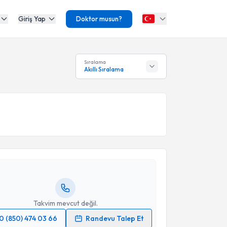
Giriş Yap
Doktor musun?
Sıralama
Akıllı Sıralama
akvimi Talebi
Süleyman Tümkaya
için randevu takvimi talebi
Size bu uzmandan randevu almanız için bir takvim
ında e-posta ile bilgilendireceğiz.
resiniz
Takvim mevcut değil.
0 (850) 474 03 66
Randevu Talep Et