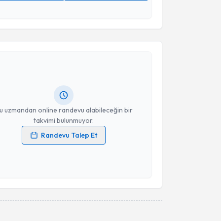
 verilerimin işlenmesine ilişkin
Aydınlatma Metni
'ni
 ve kişisel verilerimin belirtilen kapsamda
akvimi Talebi
esini kabul ediyorum.
Takvim Talebini Gönder
Mediha Ayhan
için randevu takvimi talebi oluşturun.
andan randevu almanız için bir takvim
ında e-posta ile bilgilendireceğiz.
resiniz
u uzmandan online randevu alabileceğin bir
takvimi bulunmuyor.
Randevu Talep Et
 verilerimin işlenmesine ilişkin
Aydınlatma Metni
'ni
 ve kişisel verilerimin belirtilen kapsamda
esini kabul ediyorum.
Takvim Talebini Gönder