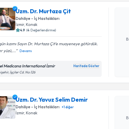
Uzm. Dr. 
Uzm. Dr. Murtaza Çit
Size bu uzm
Dahiliye - İç Hastalıkları
hazırlandığ
İzmir
, Konak
4.9
(
4
Değerlendirme)
E-posta Ad
B
ün kızımı Sayın Dr. Murtaza Çit'e muayeneye götürdük.
r yüzü,...
Devamı
Kişisel
okudum
el Medicana International İzmir
Haritada Göster
Randevu T
işlenm
işehir, İşçiler Cd. No:126
Uzm. Dr. 
oluşturun. 
Uzm. Dr. Yavuz Selim Demir
hazırlandığ
Dahiliye - İç Hastalıkları
+
1
diğer
E-posta Ad
İzmir
, Konak
B