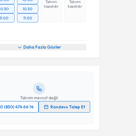
Takvim
Takvim
kapalıdır
kapalıdır
10:30
10:30
11:00
11:00
akvimi Talebi
Daha Fazla Göster
Çiğdem Özdemir
için randevu takvimi talebi
Size bu uzmandan randevu almanız için bir takvim
ında e-posta ile bilgilendireceğiz.
resiniz
Takvim mevcut değil.
0 (850) 474 66 14
Randevu Talep Et
 verilerimin işlenmesine ilişkin
Aydınlatma Metni
'ni
 ve kişisel verilerimin belirtilen kapsamda
akvimi Talebi
esini kabul ediyorum.