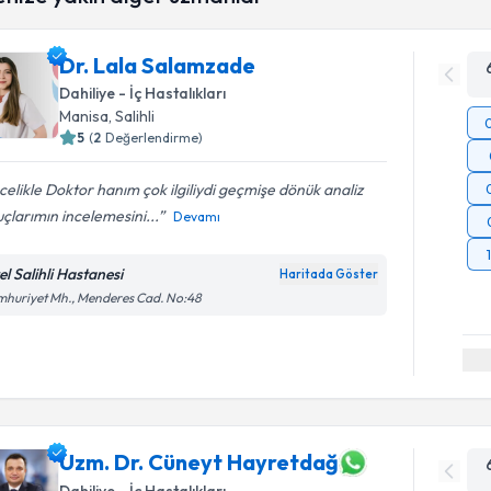
Dr. Lala Salamzade
Dahiliye - İç Hastalıkları
Manisa
, Salihli
5
(
2
Değerlendirme)
elikle Doktor hanım çok ilgiliydi geçmişe dönük analiz
çlarımın incelemesini...
Devamı
el Salihli Hastanesi
Haritada Göster
huriyet Mh., Menderes Cad. No:48
Uzm. Dr. Cüneyt Hayretdağ
Dahiliye - İç Hastalıkları