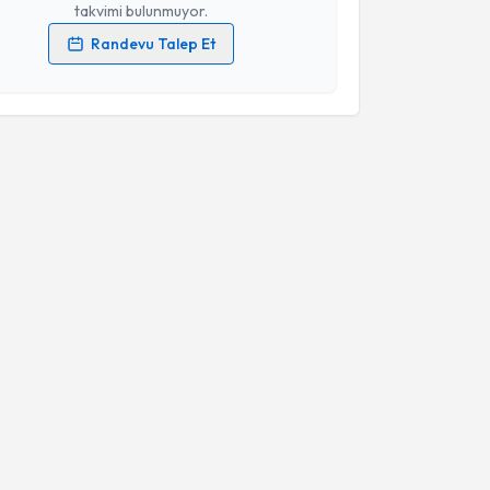
takvimi bulunmuyor.
Randevu Talep Et
 verilerimin işlenmesine ilişkin
Aydınlatma Metni
'ni
 ve kişisel verilerimin belirtilen kapsamda
esini kabul ediyorum.
Takvim Talebini Gönder