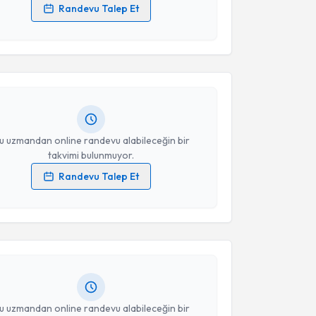
Randevu Talep Et
akvimi Talebi
 verilerimin işlenmesine ilişkin
Aydınlatma Metni
'ni
 ve kişisel verilerimin belirtilen kapsamda
esini kabul ediyorum.
Yusuf Savran
için randevu takvimi talebi oluşturun.
andan randevu almanız için bir takvim
ında e-posta ile bilgilendireceğiz.
Takvim Talebini Gönder
resiniz
u uzmandan online randevu alabileceğin bir
takvimi bulunmuyor.
Randevu Talep Et
akvimi Talebi
 verilerimin işlenmesine ilişkin
Aydınlatma Metni
'ni
 ve kişisel verilerimin belirtilen kapsamda
esini kabul ediyorum.
.Alper Yalınçetin
için randevu takvimi talebi
Size bu uzmandan randevu almanız için bir takvim
ında e-posta ile bilgilendireceğiz.
Takvim Talebini Gönder
resiniz
u uzmandan online randevu alabileceğin bir