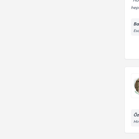
Hoc
heps
Ba
Esa
Öz
Mim