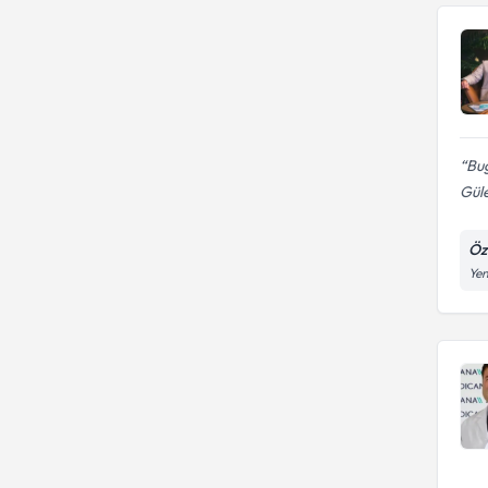
Bug
Güle
Öz
Yen