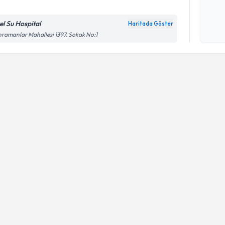
el Su Hospital
Haritada Göster
Kişisel
ramanlar Mahallesi 1397. Sokak No:1
okudum
işlenm