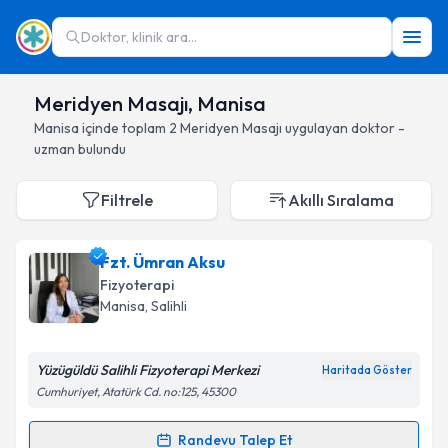
Doktor, klinik ara...
Meridyen Masajı, Manisa
Manisa
içinde toplam
2
Meridyen Masajı
uygulayan doktor -
uzman bulundu
Filtrele
Akıllı Sıralama
Fzt. Ümran Aksu
Fizyoterapi
Manisa
, Salihli
Yüzügüldü Salihli Fizyoterapi Merkezi
Haritada Göster
Cumhuriyet, Atatürk Cd. no:125, 45300
Randevu Talep Et