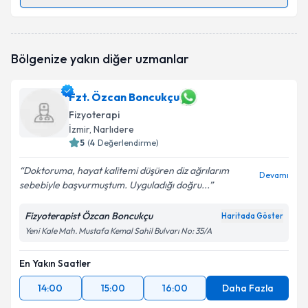
Randevu Takvimi Talebi
Fzt. Ümran Aksu
için randevu takvimi talebi
Bölgenize yakın diğer uzmanlar
oluşturun. Size bu uzmandan randevu almanız için bir
takvim hazırlandığında e-posta ile bilgilendireceğiz.
Fzt. Özcan Boncukçu
E-posta Adresiniz
Fizyoterapi
İzmir
, Narlıdere
5
(
4
Değerlendirme)
Kişisel verilerimin işlenmesine ilişkin
Aydınlatma
Doktoruma, hayat kalitemi düşüren diz ağrılarım
Devamı
Metni
'ni okudum ve kişisel verilerimin belirtilen
sebebiyle başvurmuştum. Uyguladığı doğru...
kapsamda işlenmesini kabul ediyorum.
Fizyoterapist Özcan Boncukçu
Haritada Göster
Yeni Kale Mah. Mustafa Kemal Sahil Bulvarı No: 35/A
Takvim Talebini Gönder
En Yakın Saatler
14:00
15:00
16:00
Daha Fazla