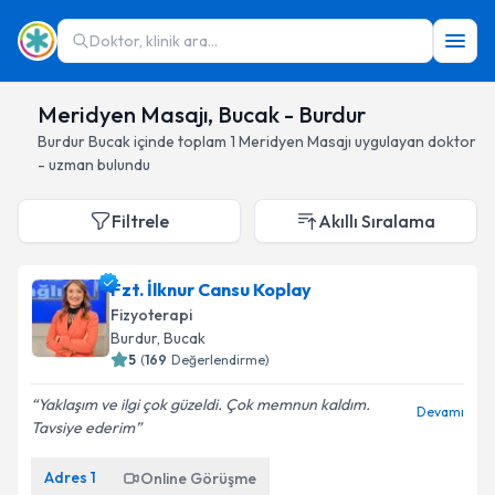
Doktor, klinik ara...
Meridyen Masajı, Bucak - Burdur
Burdur
Bucak
içinde toplam
1
Meridyen Masajı
uygulayan doktor
- uzman bulundu
Filtrele
Akıllı Sıralama
Fzt. İlknur Cansu Koplay
Fizyoterapi
Burdur
, Bucak
5
(
169
Değerlendirme)
Yaklaşım ve ilgi çok güzeldi. Çok memnun kaldım.
Devamı
Tavsiye ederim
Adres
1
Online Görüşme