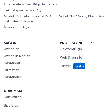
Doktorsitesi Com Bilgi Hizmetleri
Teknoloji ve Ticaret A.Ş.
Maslak Mah. Ahi Evran Cd. A.O.S 55 Sokak No:2 Aksoy Plaza Giriş
Kat Kolektif House
İstanbul, Türkiye
SAĞLIK
PROFESYONELLER
Uzmanlar
Doktorlar İçin
Uzmanlık Alanları
Web Siteniz İçin
Hastalıklar
Kariyer
İşe Alım
Hizmetler
Hastaneler
KURUMSAL
Hakkımızda
Bize Ulaşın