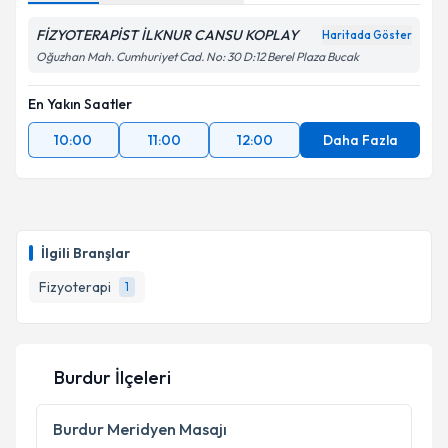
FİZYOTERAPİST İLKNUR CANSU KOPLAY
Haritada Göster
Oğuzhan Mah. Cumhuriyet Cad. No: 30 D:12 Berel Plaza Bucak
En Yakın Saatler
10:00
11:00
12:00
Daha Fazla
İlgili Branşlar
Fizyoterapi
1
Burdur İlçeleri
Burdur
Meridyen Masajı