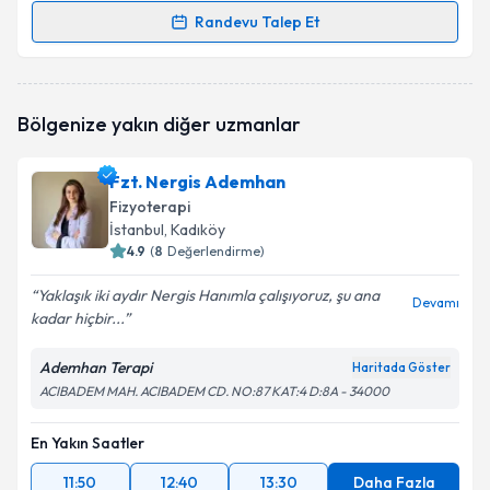
Randevu Talep Et
Randevu Takvimi Talebi
Fzt. Rojbin Kılıç
için randevu takvimi talebi oluşturun.
Bölgenize yakın diğer uzmanlar
Size bu uzmandan randevu almanız için bir takvim
hazırlandığında e-posta ile bilgilendireceğiz.
Fzt. Nergis Ademhan
E-posta Adresiniz
Fizyoterapi
İstanbul
, Kadıköy
4.9
(
8
Değerlendirme)
Yaklaşık iki aydır Nergis Hanımla çalışıyoruz, şu ana
Kişisel verilerimin işlenmesine ilişkin
Aydınlatma
Devamı
kadar hiçbir...
Metni
'ni okudum ve kişisel verilerimin belirtilen
kapsamda işlenmesini kabul ediyorum.
Ademhan Terapi
Haritada Göster
ACIBADEM MAH. ACIBADEM CD. NO:87 KAT:4 D:8A - 34000
Takvim Talebini Gönder
En Yakın Saatler
11:50
12:40
13:30
Daha Fazla