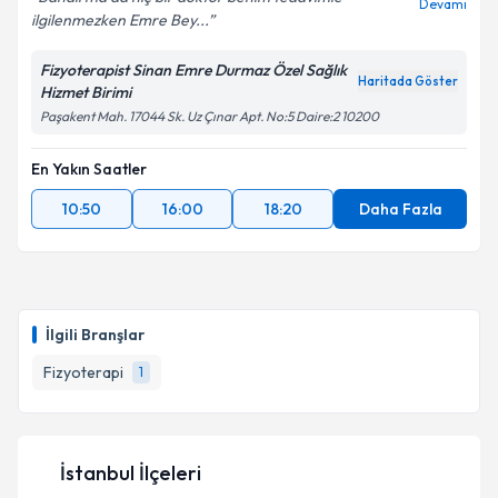
Devamı
ilgilenmezken Emre Bey...
Fizyoterapist Sinan Emre Durmaz Özel Sağlık
Haritada Göster
Hizmet Birimi
Paşakent Mah. 17044 Sk. Uz Çınar Apt. No:5 Daire:2 10200
En Yakın Saatler
10:50
16:00
18:20
Daha Fazla
İlgili Branşlar
Fizyoterapi
1
İstanbul İlçeleri