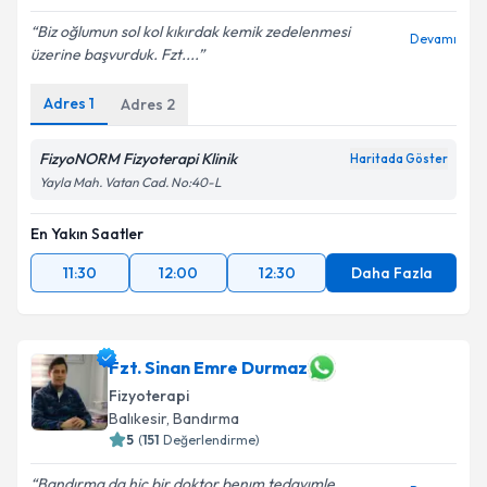
Biz oğlumun sol kol kıkırdak kemik zedelenmesi
Devamı
üzerine başvurduk. Fzt....
Adres
1
Adres
2
FizyoNORM Fizyoterapi Klinik
Haritada Göster
Yayla Mah. Vatan Cad. No:40-L
En Yakın Saatler
11:30
12:00
12:30
Daha Fazla
Fzt. Sinan Emre Durmaz
Fizyoterapi
Balıkesir
, Bandırma
5
(
151
Değerlendirme)
Bandırma da hiç bir doktor benım tedavımle