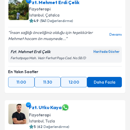
Fzt. Mehmet Erdi Çelik
Fizyoterapi
İstanbul
, Çatalca
4.9
(
541
Değerlendirme)
İnsan sağlığı önceliğiniz olduğu için teşekkürler
Devamı
Mehmet hocam ön muaynede...
Fzt. Mehmet Erdi Çelik
Haritada Göster
Ferhatpaşa Mah. Vezir Ferhat Paşa Cad. No:58/D
En Yakın Saatler
11:00
11:30
12:00
Daha Fazla
Fzt. Utku Kaya
Fizyoterapi
İstanbul
, Tuzla
5
(
62
Değerlendirme)