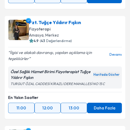
Fzt. Tuğçe Yıldırır Fışkın
Fizyoterapi
Amasya
, Merkez
4.9
(
43
Değerlendirme)
İlgisi ve alakalı davranışı, yapılan açıklama için
Devamı
teşekkürler
Özel Sağlık Hizmet Birimi Fizyoterapist Tuğçe
Haritada Göster
Yıldırır Fışkın
TURGUT ÖZAL CADDESİ KİRAZLI DERE MAHALLESİ NO 15 C
En Yakın Saatler
11:00
12:00
13:00
Daha Fazla