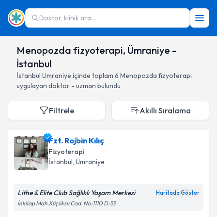
Doktor, klinik ara...
Menopozda fizyoterapi, Ümraniye -
İstanbul
İstanbul
Ümraniye
içinde toplam
6
Menopozda fizyoterapi
uygulayan doktor - uzman bulundu
Filtrele
Akıllı Sıralama
Fzt. Rojbin Kılıç
Fizyoterapi
İstanbul
, Ümraniye
Lithe & Elite Club Sağlıklı Yaşam Merkezi
Haritada Göster
İnkilap Mah.Küçüksu Cad. No:111D D:33