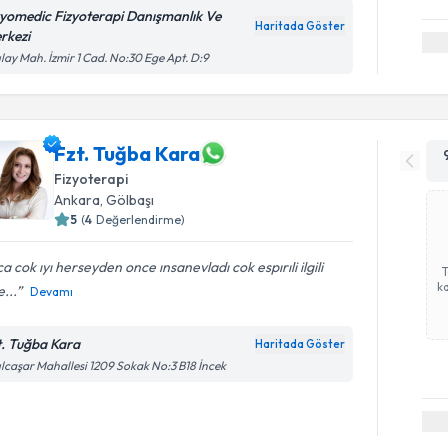
zyomedic Fizyoterapi Danışmanlık Ve
Haritada Göster
rkezi
ılay Mah. İzmir 1 Cad. No:30 Ege Apt. D:9
Fzt. Tuğba Kara
Fizyoterapi
Ankara
, Gölbaşı
5
(
4
Değerlendirme)
a cok ıyı herseyden once ınsanevladı cok espırıli ilgili
ka
...
Devamı
t. Tuğba Kara
Haritada Göster
ılcaşar Mahallesi 1209 Sokak No:3 B18 İncek