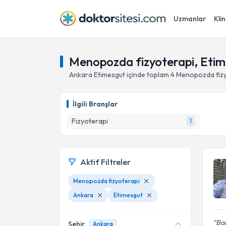
Uzmanlar
Klin
Menopozda fizyoterapi, Etim
Ankara
Etimesgut
içinde toplam
4
Menopozda fizy
İlgili Branşlar
Fizyoterapi
1
Aktif Filtreler
Menopozda fizyoterapi
Ankara
Etimesgut
Bab
Şehir
Ankara