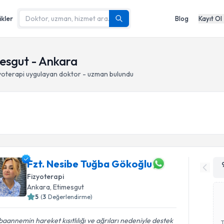
ikler
Blog
Kayıt Ol
esgut - Ankara
oterapi
uygulayan doktor - uzman bulundu
Fzt. Nesibe Tuğba Gökoğlu
Fizyoterapi
Ankara
, Etimesgut
5
(
3
Değerlendirme)
aannemin hareket kısıtlılığı ve ağrıları nedeniyle destek