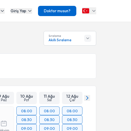
Giriş Yap
Doktor musun?
Sıralama
Akıllı Sıralama
9 Ağu
10 Ağu
11 Ağu
12 Ağu
Paz
Pzt
Sal
Çar
08:00
08:00
08:00
08:30
08:30
08:30
09:00
09:00
09:00
Takvim