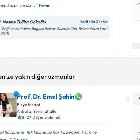
ka
ya karar verdik...
Devamı
t. Nesibe Tuğba Gökoğlu
Haritada Göster
i Bağlıca Mahallesi Bağlıca Bulvarı Bilenler Cad. Bulvar Plaza Kat:1
98/11
enize yakın diğer uzmanlar
Prof. Dr. Emel Şahin
Fizyoterapi
Ankara
, Yenimahalle
5
(
27
Değerlendirme)
el hocammm tek kelime ile harika kendim kızım ve
ka
em...
Devamı