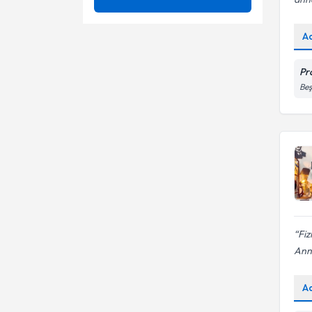
Ağrı
Ünvan
3 boyutlu skolyoz tedavisi
A
Ağrı Kontrolü
3D Schroth Terapi
GAZI ÜNIVERSITESI
Pr
Ağrı Yönetimi
Ağrı
Beş
Fzt.
Akupunktur
Ameliyatsız bel fıtığı tedavisi
ALS / Lou Gehrig Hastalığı
Ameliyatsız boyun fıtığı
tedavisi
Alzheimer Demans
Ataksi rehabilitasyonu
Ameliyatsız Bel Ağrısı Tedavisi
Ayak Bileği Yaralanmaları
Ameliyatsız Bel Fıtığı Tedavisi
Bağ Yaralanmaları
Fiz
Ann
Ameliyatsız Boyun Fıtığı
Bel Ağrıları
Tedavisi
A
Bel - boyun ağrıları