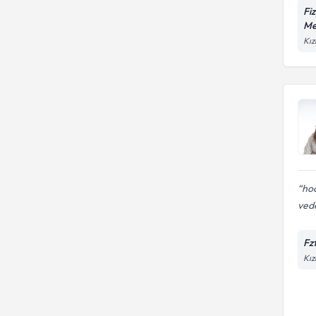
Fi
Me
Kız
hoc
vede
Fz
Kız