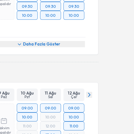
palıdır
09:30
09:30
09:30
10:00
10:00
10:00
Daha Fazla Göster
9 Ağu
10 Ağu
11 Ağu
12 Ağu
Paz
Pzt
Sal
Çar
09:00
09:00
09:00
10:00
10:00
10:00
11:00
12:00
11:00
Takvim
palıdır