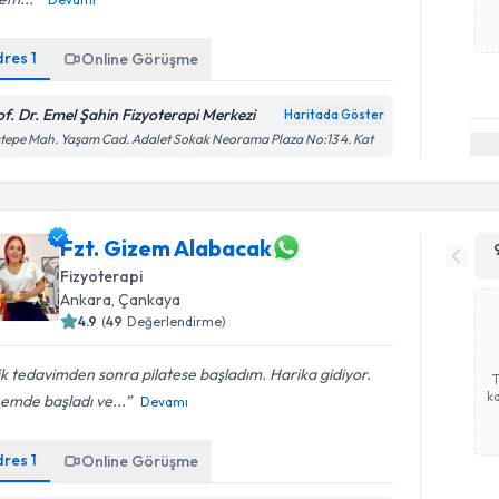
dres
1
Online Görüşme
of. Dr. Emel Şahin Fizyoterapi Merkezi
Haritada Göster
tepe Mah. Yaşam Cad. Adalet Sokak Neorama Plaza No:13 4. Kat
Fzt. Gizem Alabacak
Fizyoterapi
Ankara
, Çankaya
4.9
(
49
Değerlendirme)
ik tedavimden sonra pilatese başladım. Harika gidiyor.
ka
emde başladı ve...
Devamı
dres
1
Online Görüşme