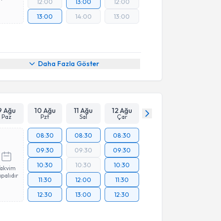
12:00
13:00
12:00
13:00
14:00
13:00
Daha Fazla Göster
9 Ağu
10 Ağu
11 Ağu
12 Ağu
Paz
Pzt
Sal
Çar
08:30
08:30
08:30
09:30
09:30
09:30
10:30
10:30
10:30
Takvim
palıdır
11:30
12:00
11:30
12:30
13:00
12:30