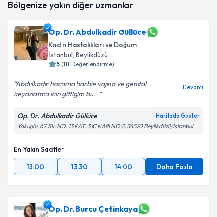
Bölgenize yakın diğer uzmanlar
oluşturun. Size bu uzmandan randevu almanız için bir
takvim hazırlandığında e-posta ile bilgilendireceğiz.
Op. Dr. Abdulkadir Güllüce
E-posta Adresiniz
Kadın Hastalıkları ve Doğum
İstanbul
, Beylikdüzü
5
(
111
Değerlendirme)
Kişisel verilerimin işlenmesine ilişkin
Aydınlatma
Abdulkadir hocama barbie vajina ve genital
Devamı
Metni
'ni okudum ve kişisel verilerimin belirtilen
beyazlatma icin gittigim bu...
kapsamda işlenmesini kabul ediyorum.
Op. Dr. Abdulkadir Güllüce
Haritada Göster
Yakuplu, 67. Sk. NO: 13 KAT: 3 İC KAPI NO:3, 34520 Beylikdüzü/İstanbul
Takvim Talebini Gönder
En Yakın Saatler
13:00
13:30
14:00
Daha Fazla
Op. Dr. Burcu Çetinkaya