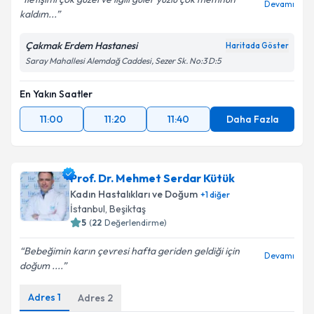
Devamı
kaldım...
Çakmak Erdem Hastanesi
Haritada Göster
Saray Mahallesi Alemdağ Caddesi, Sezer Sk. No:3 D:5
En Yakın Saatler
11:00
11:20
11:40
Daha Fazla
Prof. Dr. Mehmet Serdar Kütük
Kadın Hastalıkları ve Doğum
+
1
diğer
İstanbul
, Beşiktaş
5
(
22
Değerlendirme)
Bebeğimin karın çevresi hafta geriden geldiği için
Devamı
doğum ....
Adres
1
Adres
2