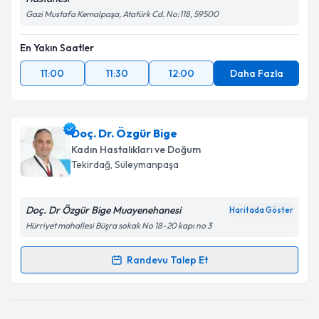
Gazi Mustafa Kemalpaşa, Atatürk Cd. No:118, 59500
En Yakın Saatler
11:00
11:30
12:00
Daha Fazla
Doç. Dr. Özgür Bige
Kadın Hastalıkları ve Doğum
Tekirdağ
, Süleymanpaşa
Doç. Dr Özgür Bige Muayenehanesi
Haritada Göster
Hürriyet mahallesi Büşra sokak No 18-20 kapı no 3
Randevu Talep Et
Randevu Takvimi Talebi
Doç. Dr. Özgür Bige
için randevu takvimi talebi