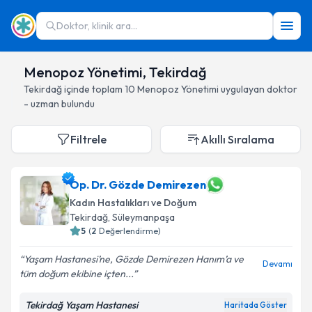
Doktor, klinik ara...
Menopoz Yönetimi, Tekirdağ
Tekirdağ
içinde toplam
10
Menopoz Yönetimi
uygulayan doktor
- uzman bulundu
Filtrele
Akıllı Sıralama
Op. Dr. Gözde Demirezen
Kadın Hastalıkları ve Doğum
Tekirdağ
, Süleymanpaşa
5
(
2
Değerlendirme)
Yaşam Hastanesi’ne, Gözde Demirezen Hanım’a ve
Devamı
tüm doğum ekibine içten...
Tekirdağ Yaşam Hastanesi
Haritada Göster