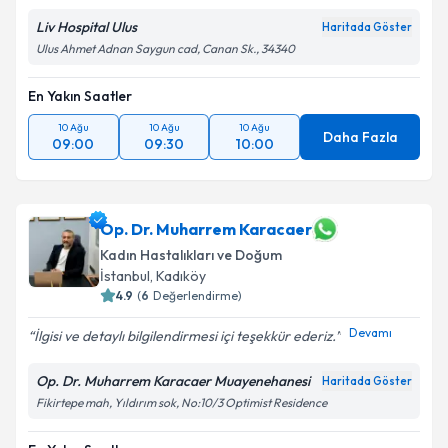
Liv Hospital Ulus
Haritada Göster
Ulus Ahmet Adnan Saygun cad, Canan Sk., 34340
En Yakın Saatler
10 Ağu
10 Ağu
10 Ağu
Daha Fazla
09:00
09:30
10:00
Op. Dr. Muharrem Karacaer
Kadın Hastalıkları ve Doğum
İstanbul
, Kadıköy
4.9
(
6
Değerlendirme)
Devamı
İlgisi ve detaylı bilgilendirmesi içi teşekkür ederiz.
Op. Dr. Muharrem Karacaer Muayenehanesi
Haritada Göster
Fikirtepe mah, Yıldırım sok, No:10/3 Optimist Residence