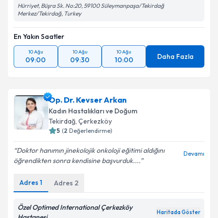
Hürriyet, Büşra Sk. No:20, 59100 Süleymanpaşa/Tekirdağ
Merkez/Tekirdağ, Turkey
En Yakın Saatler
10 Ağu
10 Ağu
10 Ağu
Daha Fazla
09:00
09:30
10:00
Op. Dr. Kevser Arkan
Kadın Hastalıkları ve Doğum
Tekirdağ
, Çerkezköy
5
(
2
Değerlendirme)
Doktor hanımın jinekolojik onkoloji eğitimi aldığını
Devamı
öğrendikten sonra kendisine başvurduk....
Adres
1
Adres
2
Özel Optimed International Çerkezköy
Haritada Göster
Hastanesi