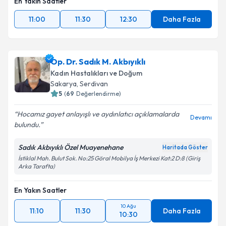
En Yakın Saatler
11:00
11:30
12:30
Daha Fazla
Op. Dr. Sadık M. Akbıyıklı
Kadın Hastalıkları ve Doğum
Sakarya
, Serdivan
5
(
69
Değerlendirme)
Hocamız gayet anlayışlı ve aydınlatıcı açıklamalarda
Devamı
bulundu.
Sadık Akbıyıklı Özel Muayenehane
Haritada Göster
İstiklal Mah. Bulut Sok. No:25 Göral Mobilya İş Merkezi Kat:2 D:8 (Giriş
Arka Tarafta)
En Yakın Saatler
10 Ağu
11:10
11:30
Daha Fazla
10:30