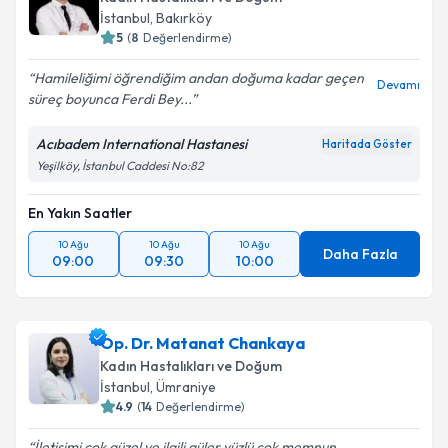
İstanbul
, Bakırköy
5
(
8
Değerlendirme)
Hamileliğimi öğrendiğim andan doğuma kadar geçen
Devamı
süreç boyunca Ferdi Bey...
Acıbadem International Hastanesi
Haritada Göster
Yeşilköy, İstanbul Caddesi No:82
En Yakın Saatler
10 Ağu
10 Ağu
10 Ağu
Daha Fazla
09:00
09:30
10:00
Op. Dr. Matanat Chankaya
Kadın Hastalıkları ve Doğum
İstanbul
, Ümraniye
4.9
(
14
Değerlendirme)
İletişimi çok güzel ve ilgili güler yüzlü çok memnun