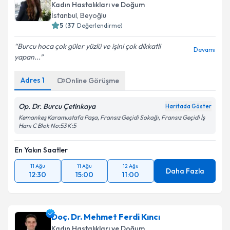
Kadın Hastalıkları ve Doğum
İstanbul
, Beyoğlu
5
(
37
Değerlendirme)
Burcu hoca çok güler yüzlü ve işini çok dikkatli
Devamı
yapan...
Adres
1
Online Görüşme
Op. Dr. Burcu Çetinkaya
Haritada Göster
Kemankeş Karamustafa Paşa, Fransız Geçidi Sokağı, Fransız Geçidi İş
Hanı C Blok No:53 K:5
En Yakın Saatler
11 Ağu
11 Ağu
12 Ağu
Daha Fazla
12:30
15:00
11:00
Doç. Dr. Mehmet Ferdi Kıncı
Kadın Hastalıkları ve Doğum