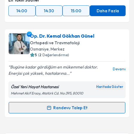
En Yakın Saatler
14:00
14:30
15:00
Daha Fazla
Op. Dr. Kemal Gökhan Günel
Ortopedi ve Travmatoloji
Osmaniye
, Merkez
5
(
2
Değerlendirme)
Bugüne kadar gördüğüm en mükemmel doktor.
Devamı
Enerjisi çok yüksek, hastalarına...
Özel Yeni Hayat Hastanesi
Haritada Göster
Mehmet Akif Ersoy, Atatürk Cd. No:395, 80010
Randevu Talep Et
Randevu Takvimi Talebi
Op. Dr. Kemal Gökhan Günel
için randevu takvimi