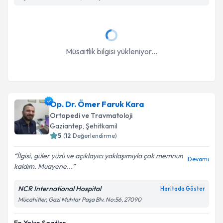
Takvim Talebini Gönder
Müsaitlik bilgisi yükleniyor...
Op. Dr. Ömer Faruk Kara
Ortopedi ve Travmatoloji
Gaziantep
, Şehitkamil
5
(
12
Değerlendirme)
İlgisi, güler yüzü ve açıklayıcı yaklaşımıyla çok memnun
Devamı
kaldım. Muayene...
NCR International Hospital
Haritada Göster
Mücahitler, Gazi Muhtar Paşa Blv. No:56, 27090