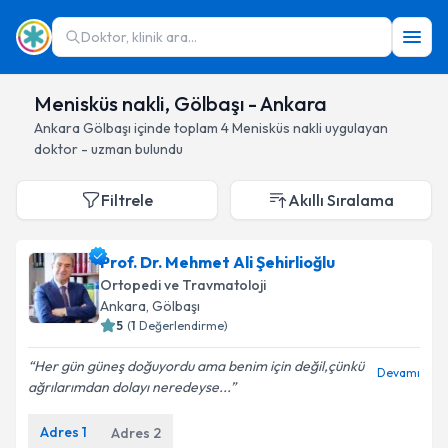
Doktor, klinik ara...
Menisküs nakli, Gölbaşı - Ankara
Ankara
Gölbaşı
içinde toplam
4
Menisküs nakli
uygulayan
doktor - uzman bulundu
Filtrele
Akıllı Sıralama
Prof. Dr. Mehmet Ali Şehirlioğlu
Ortopedi ve Travmatoloji
Ankara
, Gölbaşı
5
(
1
Değerlendirme)
Her gün güneş doğuyordu ama benim için değil,çünkü
Devamı
ağrılarımdan dolayı neredeyse...
Adres
1
Adres
2