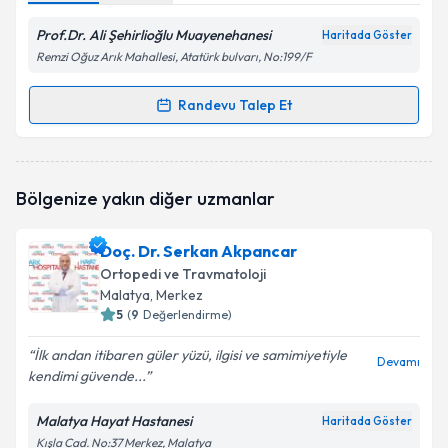
Prof.Dr. Ali Şehirlioğlu Muayenehanesi
Haritada Göster
Remzi Oğuz Arık Mahallesi, Atatürk bulvarı, No:199/F
Randevu Talep Et
Randevu Takvimi Talebi
Prof. Dr. Mehmet Ali Şehirlioğlu
için randevu
Bölgenize yakın diğer uzmanlar
takvimi talebi oluşturun. Size bu uzmandan randevu
almanız için bir takvim hazırlandığında e-posta ile
bilgilendireceğiz.
Doç. Dr. Serkan Akpancar
Ortopedi ve Travmatoloji
E-posta Adresiniz
Malatya
, Merkez
5
(
9
Değerlendirme)
İlk andan itibaren güler yüzü, ilgisi ve samimiyetiyle
Devamı
kendimi güvende...
Kişisel verilerimin işlenmesine ilişkin
Aydınlatma
Metni
'ni okudum ve kişisel verilerimin belirtilen
kapsamda işlenmesini kabul ediyorum.
Malatya Hayat Hastanesi
Haritada Göster
Kışla Cad. No:37 Merkez, Malatya