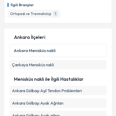
talebi oluşturun. Size bu uzmandan randevu almanız
İlgili Branşlar
için bir takvim hazırlandığında e-posta ile
bilgilendireceğiz.
Ortopedi ve Travmatoloji
1
E-posta Adresiniz
Ankara İlçeleri
Kişisel verilerimin işlenmesine ilişkin
Aydınlatma
Ankara
Menisküs nakli
Metni
'ni okudum ve kişisel verilerimin belirtilen
kapsamda işlenmesini kabul ediyorum.
Çankaya
Menisküs nakli
Takvim Talebini Gönder
Menisküs nakli ile İlgili Hastalıklar
Ankara Gölbaşı Aşil Tendon Problemleri
Ankara Gölbaşı Ayak Ağrıları
Ankara Gölbaşı Ayak ağrısı