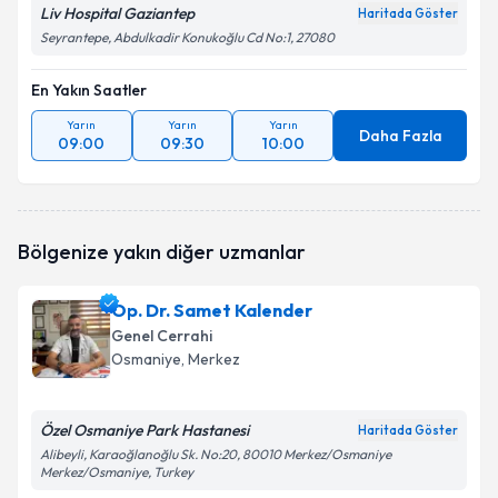
Liv Hospital Gaziantep
Haritada Göster
Seyrantepe, Abdulkadir Konukoğlu Cd No:1, 27080
En Yakın Saatler
Yarın
Yarın
Yarın
Daha Fazla
09:00
09:30
10:00
Bölgenize yakın diğer uzmanlar
Op. Dr. Samet Kalender
Genel Cerrahi
Osmaniye
, Merkez
Özel Osmaniye Park Hastanesi
Haritada Göster
Alibeyli, Karaoğlanoğlu Sk. No:20, 80010 Merkez/Osmaniye
Merkez/Osmaniye, Turkey