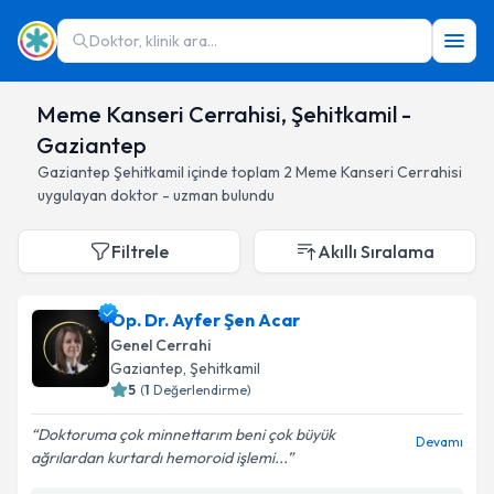
Doktor, klinik ara...
Meme Kanseri Cerrahisi, Şehitkamil -
Gaziantep
Gaziantep
Şehitkamil
içinde toplam
2
Meme Kanseri Cerrahisi
uygulayan doktor - uzman bulundu
Filtrele
Akıllı Sıralama
Op. Dr. Ayfer Şen Acar
Genel Cerrahi
Gaziantep
, Şehitkamil
5
(
1
Değerlendirme)
Doktoruma çok minnettarım beni çok büyük
Devamı
ağrılardan kurtardı hemoroid işlemi...