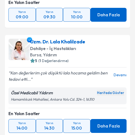
En Yakın Saatler
Yarın
Yarın
Yarın
Daha Fazla
09:00
09:30
10:00
Uzm. Dr. Lala Khalilzade
Dahiliye - İç Hastalıkları
Bursa
, Yıldırım
5
(
1
Değerlendirme)
Kan değerlerim çok düşüktü lala hocama geldim ben
Devamı
tedavi etti...
Özel Medicabil Yıldırım
Haritada Göster
Hamamlıkızık Mahallesi, Ankara Yolu Cd. 324-1, 16310
En Yakın Saatler
Yarın
Yarın
Yarın
Daha Fazla
14:00
14:30
15:00