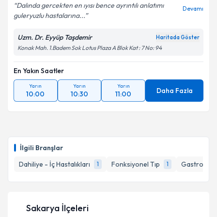
Dalında gercekten en ıyısı bence ayrıntılı anlatımı
Devamı
guleryuzlu hastalarına...
Uzm. Dr. Eyyüp Taşdemir
Haritada Göster
Konak Mah. 1.Badem Sok Lotus Plaza A Blok Kat : 7 No: 94
En Yakın Saatler
Yarın
Yarın
Yarın
Daha Fazla
10:00
10:30
11:00
İlgili Branşlar
Dahiliye - İç Hastalıkları
Fonksiyonel Tıp
Gastroente
1
1
Sakarya İlçeleri