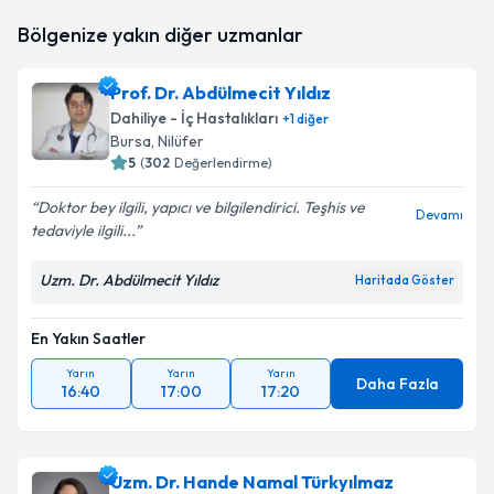
takvim hazırlandığında e-posta ile bilgilendireceğiz.
Bölgenize yakın diğer uzmanlar
E-posta Adresiniz
Prof. Dr. Abdülmecit Yıldız
Dahiliye - İç Hastalıkları
+
1
diğer
Bursa
, Nilüfer
5
(
302
Değerlendirme)
Kişisel verilerimin işlenmesine ilişkin
Aydınlatma
Metni
'ni okudum ve kişisel verilerimin belirtilen
Doktor bey ilgili, yapıcı ve bilgilendirici. Teşhis ve
kapsamda işlenmesini kabul ediyorum.
Devamı
tedaviyle ilgili...
Uzm. Dr. Abdülmecit Yıldız
Takvim Talebini Gönder
Haritada Göster
En Yakın Saatler
Yarın
Yarın
Yarın
Daha Fazla
16:40
17:00
17:20
Uzm. Dr. Hande Namal Türkyılmaz