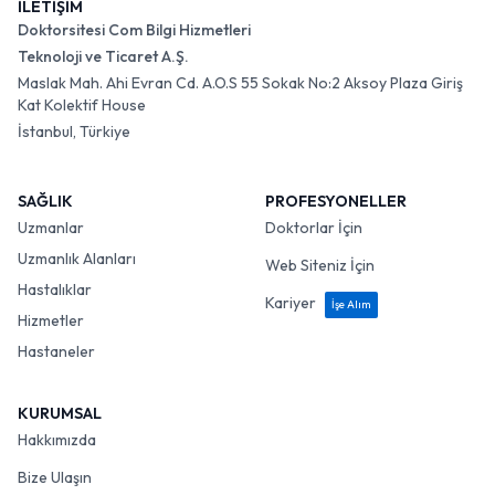
İLETİŞİM
Doktorsitesi Com Bilgi Hizmetleri
Teknoloji ve Ticaret A.Ş.
Maslak Mah. Ahi Evran Cd. A.O.S 55 Sokak No:2 Aksoy Plaza Giriş
Kat Kolektif House
İstanbul, Türkiye
SAĞLIK
PROFESYONELLER
Uzmanlar
Doktorlar İçin
Uzmanlık Alanları
Web Siteniz İçin
Hastalıklar
Kariyer
İşe Alım
Hizmetler
Hastaneler
KURUMSAL
Hakkımızda
Bize Ulaşın