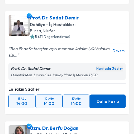
Prof. Dr. Sedat Demir
Dahiliye - İç Hastalıkları
Bursa
, Nilüfer
5
(
21
Değerlendirme)
Ben ilk defa tanıştım aşırı memnun kaldım iyiki buldum
Devamı
sizi...
Prof. Dr. Sedat Demir
Haritada Göster
Odunluk Mah. Liman Cad. Kızılay Plaza İş Merkezi 17/20
En Yakın Saatler
11 Ağu
12 Ağu
13 Ağu
Daha Fazla
14:00
14:00
14:00
Uzm. Dr. Berfu Doğan