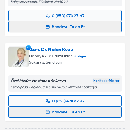
Bahçelievler Mah. 719.Sokak No:101/2
0 (850) 474 27 67
Randevu Takvimi Talebi
Randevu Talep Et
Uzm. Dr. Esra Durmuş
için randevu takvimi talebi
oluşturun. Size bu uzmandan randevu almanız için bir
Uzm. Dr. Nalan Kuzu
takvim hazırlandığında e-posta ile bilgilendireceğiz.
Dahiliye - İç Hastalıkları
+
1
diğer
E-posta Adresiniz
Sakarya
, Serdivan
Özel Medar Hastanesi Sakarya
Haritada Göster
Kemalpaşa, Bağlar Cd. No:116 54050 Serdivan / Sakarya
Kişisel verilerimin işlenmesine ilişkin
Aydınlatma
Metni
'ni okudum ve kişisel verilerimin belirtilen
0 (850) 474 82 92
kapsamda işlenmesini kabul ediyorum.
Randevu Takvimi Talebi
Randevu Talep Et
Takvim Talebini Gönder
Uzm. Dr. Nalan Kuzu
için randevu takvimi talebi
oluşturun. Size bu uzmandan randevu almanız için bir