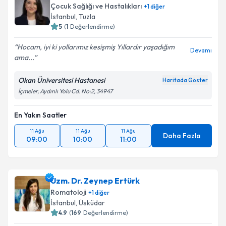
Çocuk Sağlığı ve Hastalıkları
+
1
diğer
İstanbul
, Tuzla
5
(
1
Değerlendirme)
Hocam, iyi ki yollarımız kesişmiş Yıllardır yaşadığım
Devamı
ama...
Okan Üniversitesi Hastanesi
Haritada Göster
İçmeler, Aydınlı Yolu Cd. No:2, 34947
En Yakın Saatler
11 Ağu
11 Ağu
11 Ağu
Daha Fazla
09:00
10:00
11:00
Uzm. Dr. Zeynep Ertürk
Romatoloji
+
1
diğer
İstanbul
, Üsküdar
4.9
(
169
Değerlendirme)