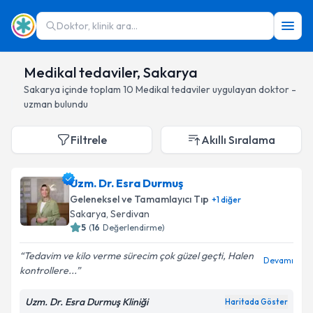
Doktor, klinik ara...
Medikal tedaviler, Sakarya
Sakarya
içinde toplam
10
Medikal tedaviler
uygulayan doktor -
uzman bulundu
Filtrele
Akıllı Sıralama
Uzm. Dr. Esra Durmuş
Geleneksel ve Tamamlayıcı Tıp
+
1
diğer
Sakarya
, Serdivan
5
(
16
Değerlendirme)
Tedavim ve kilo verme sürecim çok güzel geçti, Halen
Devamı
kontrollere...
Uzm. Dr. Esra Durmuş Kliniği
Haritada Göster