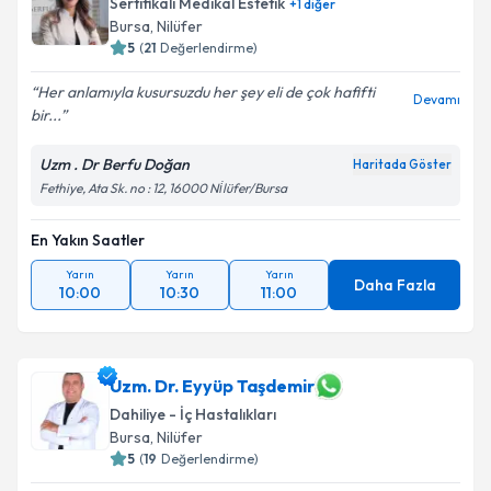
Sertifikalı Medikal Estetik
+
1
diğer
Bursa
, Nilüfer
5
(
21
Değerlendirme)
Her anlamıyla kusursuzdu her şey eli de çok hafifti
Devamı
bir...
Uzm . Dr Berfu Doğan
Haritada Göster
Fethiye, Ata Sk. no : 12, 16000 Ni̇lüfer/Bursa
En Yakın Saatler
Yarın
Yarın
Yarın
Daha Fazla
10:00
10:30
11:00
Uzm. Dr. Eyyüp Taşdemir
Dahiliye - İç Hastalıkları
Bursa
, Nilüfer
5
(
19
Değerlendirme)