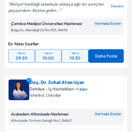
Behçet hastalığı sebebiyle oldukça ağır bir süreçten
Devamı
geçiyordum. Beyine giden...
Çamlıca Medipol Üniversitesi Hastanesi
Haritada Göster
Bulgurlu, Alemdağ Cd No:100, 34696
En Yakın Saatler
Yarın
Yarın
Yarın
Daha Fazla
09:30
10:00
10:30
Doç. Dr. Zuhal Atan Uçar
Dahiliye - İç Hastalıkları
+
1
diğer
İstanbul
, Üsküdar
Acıbadem Altunizade Hastanesi
Haritada Göster
Altunizade, Yurtcan Sokağı No:1, 34662