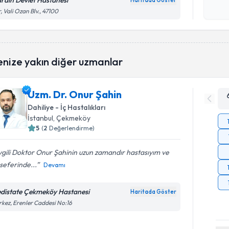
rdin Devlet Hastanesi
Haritada Göster
Kişisel
, Vali Ozan Blv., 47100
okudum
işlenm
enize yakın diğer uzmanlar
Uzm. Dr. Onur Şahin
Dahiliye - İç Hastalıkları
İstanbul
, Çekmeköy
5
(
2
Değerlendirme)
gili Doktor Onur Şahinin uzun zamandır hastasıyım ve
seferinde...
Devamı
distate Çekmeköy Hastanesi
Haritada Göster
kez, Erenler Caddesi No:16