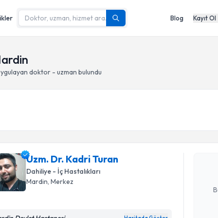
ikler
Blog
Kayıt Ol
Mardin
ygulayan doktor - uzman bulundu
Randevu T
Uzm. Dr. 
Size bu uzm
Uzm. Dr. Kadri Turan
hazırlandığ
Dahiliye - İç Hastalıkları
E-posta Ad
Mardin
, Merkez
B