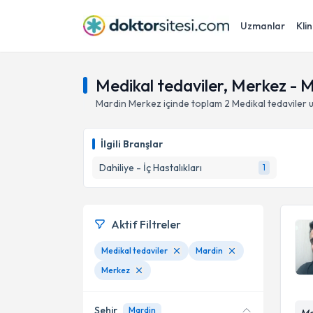
Uzmanlar
Klin
Medikal tedaviler, Merkez - 
Mardin
Merkez
içinde toplam
2
Medikal tedaviler
u
İlgili Branşlar
Dahiliye - İç Hastalıkları
1
Aktif Filtreler
Medikal tedaviler
Mardin
Merkez
Şehir
Mardin