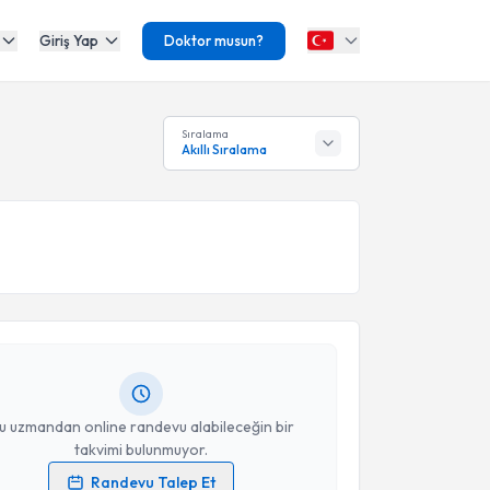
Giriş Yap
Doktor musun?
Sıralama
Akıllı Sıralama
akvimi Talebi
Kadri Turan
için randevu takvimi talebi oluşturun.
andan randevu almanız için bir takvim
ında e-posta ile bilgilendireceğiz.
resiniz
u uzmandan online randevu alabileceğin bir
takvimi bulunmuyor.
Randevu Talep Et