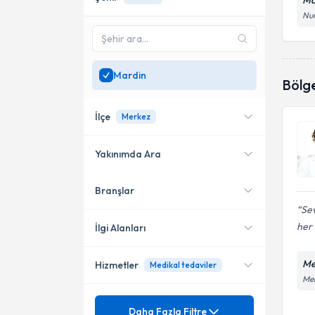
Ma
Nur
Mardin
Bölg
İlçe
Merkez
Yakınımda Ara
Branşlar
Konumuma yakın uzmanları
Merkez
göster
Sev
her 
İlgi Alanları
Me
Hizmetler
Medikal tedaviler
Dahiliye - İç Hastalıkları
Mer
Mezuniyet
Anemi (kansızlık)
Daha Fazla Filtre