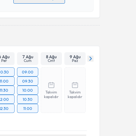
 verilerimin işlenmesine ilişkin
Aydınlatma Metni
'ni
 ve kişisel verilerimin belirtilen kapsamda
esini kabul ediyorum.
Takvim Talebini Gönder
6 Ağu
7 Ağu
8 Ağu
9 Ağu
Per
Cum
Cmt
Paz
10:30
09:00
11:00
09:30
11:30
10:00
Takvim
Takvim
kapalıdır
kapalıdır
12:00
10:30
12:30
11:00