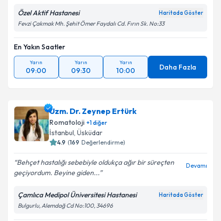
Özel Aktif Hastanesi
Haritada Göster
Fevzi Çakmak Mh. Şehit Ömer Faydalı Cd. Fırın Sk. No:33
En Yakın Saatler
Kişisel verilerimin işlenmesine ilişkin
Aydınlatma
Metni
'ni okudum ve kişisel verilerimin belirtilen
Yarın
Yarın
Yarın
kapsamda işlenmesini kabul ediyorum.
Daha Fazla
09:00
09:30
10:00
Takvim Talebini Gönder
Uzm. Dr. Zeynep Ertürk
Romatoloji
+
1
diğer
İstanbul
, Üsküdar
4.9
(
169
Değerlendirme)
Behçet hastalığı sebebiyle oldukça ağır bir süreçten
Devamı
geçiyordum. Beyine giden...
Çamlıca Medipol Üniversitesi Hastanesi
Haritada Göster
Bulgurlu, Alemdağ Cd No:100, 34696