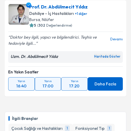
oluşturun. Size bu uzmandan randevu almanız için bir
Prof. Dr. Abdülmecit Yıldız
takvim hazırlandığında e-posta ile bilgilendireceğiz.
Dahiliye - İç Hastalıkları
+
1
diğer
E-posta Adresiniz
Bursa
, Nilüfer
5
(
302
Değerlendirme)
Doktor bey ilgili, yapıcı ve bilgilendirici. Teşhis ve
Devamı
tedaviyle ilgili...
Kişisel verilerimin işlenmesine ilişkin
Aydınlatma
Metni
'ni okudum ve kişisel verilerimin belirtilen
Uzm. Dr. Abdülmecit Yıldız
Haritada Göster
kapsamda işlenmesini kabul ediyorum.
En Yakın Saatler
Takvim Talebini Gönder
Yarın
Yarın
Yarın
Daha Fazla
16:40
17:00
17:20
İlgili Branşlar
Çocuk Sağlığı ve Hastalıkları
Fonksiyonel Tıp
1
1