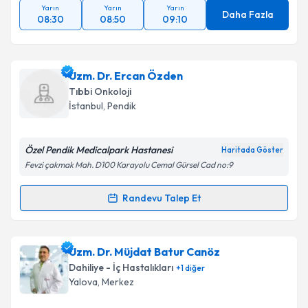
Yarın
Yarın
Yarın
Daha Fazla
08:30
08:50
09:10
Uzm. Dr. Ercan Özden
Tıbbi Onkoloji
İstanbul
, Pendik
Özel Pendik Medicalpark Hastanesi
Haritada Göster
Fevzi çakmak Mah. D100 Karayolu Cemal Gürsel Cad no:9
Randevu Talep Et
Randevu Takvimi Talebi
Uzm. Dr. Ercan Özden
için randevu takvimi talebi
Uzm. Dr. Müjdat Batur Canöz
oluşturun. Size bu uzmandan randevu almanız için bir
Dahiliye - İç Hastalıkları
+
1
diğer
takvim hazırlandığında e-posta ile bilgilendireceğiz.
Yalova
, Merkez
E-posta Adresiniz