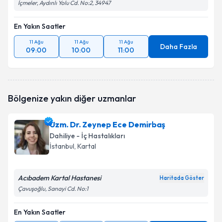
İçmeler, Aydınlı Yolu Cd. No:2, 34947
En Yakın Saatler
11 Ağu
11 Ağu
11 Ağu
Daha Fazla
09:00
10:00
11:00
Bölgenize yakın diğer uzmanlar
Uzm. Dr. Zeynep Ece Demirbaş
Dahiliye - İç Hastalıkları
İstanbul
, Kartal
Acıbadem Kartal Hastanesi
Haritada Göster
Çavuşoğlu, Sanayi Cd. No:1
En Yakın Saatler