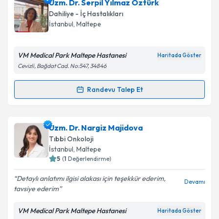
Uzm. Dr. Serpil Yılmaz Öztürk
Dahiliye - İç Hastalıkları
İstanbul
, Maltepe
VM Medical Park Maltepe Hastanesi
Haritada Göster
Cevizli, Bağdat Cad. No:547, 34846
Randevu Talep Et
Randevu Takvimi Talebi
Uzm. Dr. Serpil Yılmaz Öztürk
için randevu takvimi
Uzm. Dr. Nargiz Majidova
talebi oluşturun. Size bu uzmandan randevu almanız
Tıbbi Onkoloji
için bir takvim hazırlandığında e-posta ile
İstanbul
, Maltepe
bilgilendireceğiz.
5
(
1
Değerlendirme)
E-posta Adresiniz
Detaylı anlatımı ilgisi alakası için teşekkür ederim,
Devamı
tavsiye ederim
VM Medical Park Maltepe Hastanesi
Haritada Göster