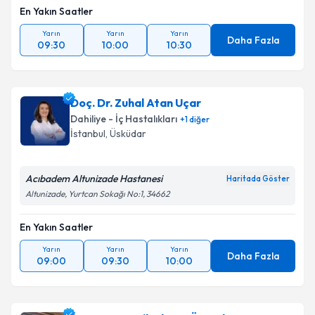
En Yakın Saatler
Yarın
Yarın
Yarın
Daha Fazla
09:30
10:00
10:30
Doç. Dr. Zuhal Atan Uçar
Dahiliye - İç Hastalıkları
+
1
diğer
İstanbul
, Üsküdar
Acıbadem Altunizade Hastanesi
Haritada Göster
Altunizade, Yurtcan Sokağı No:1, 34662
En Yakın Saatler
Yarın
Yarın
Yarın
Daha Fazla
09:00
09:30
10:00