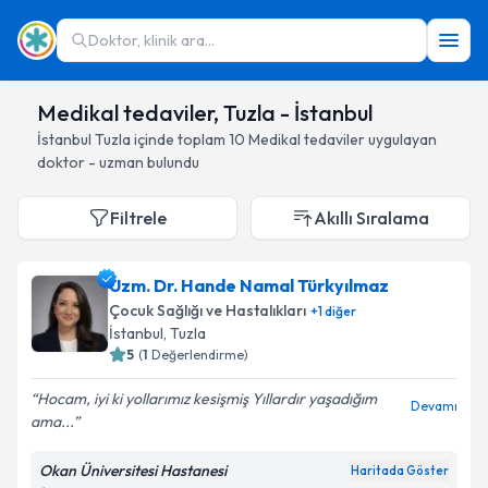
Doktor, klinik ara...
Medikal tedaviler, Tuzla - İstanbul
İstanbul
Tuzla
içinde toplam
10
Medikal tedaviler
uygulayan
doktor - uzman bulundu
Filtrele
Akıllı Sıralama
Uzm. Dr. Hande Namal Türkyılmaz
Çocuk Sağlığı ve Hastalıkları
+
1
diğer
İstanbul
, Tuzla
5
(
1
Değerlendirme)
Hocam, iyi ki yollarımız kesişmiş Yıllardır yaşadığım
Devamı
ama...
Okan Üniversitesi Hastanesi
Haritada Göster