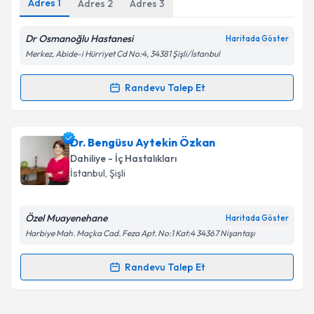
Adres
1
Adres
2
Adres
3
Dr Osmanoğlu Hastanesi
Haritada Göster
Merkez, Abide-i Hürriyet Cd No:4, 34381 Şişli/İstanbul
Kişisel verilerimin işlenmesine ilişkin
Aydınlatma
Metni
'ni okudum ve kişisel verilerimin belirtilen
Randevu Talep Et
Randevu Takvimi Talebi
kapsamda işlenmesini kabul ediyorum.
Takvim Talebini Gönder
Uzm. Dr. Ayşe Summak
için randevu takvimi talebi
Dr. Bengüsu Aytekin Özkan
oluşturun. Size bu uzmandan randevu almanız için bir
Dahiliye - İç Hastalıkları
takvim hazırlandığında e-posta ile bilgilendireceğiz.
İstanbul
, Şişli
E-posta Adresiniz
Özel Muayenehane
Haritada Göster
Harbiye Mah. Maçka Cad. Feza Apt. No:1 Kat:4 34367 Nişantaşı
Kişisel verilerimin işlenmesine ilişkin
Aydınlatma
Randevu Talep Et
Randevu Takvimi Talebi
Metni
'ni okudum ve kişisel verilerimin belirtilen
kapsamda işlenmesini kabul ediyorum.