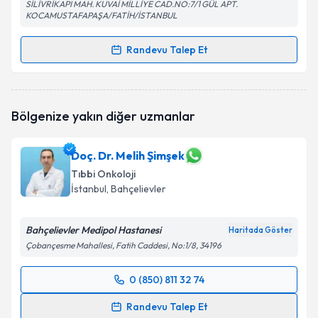
SİLİVRİKAPI MAH. KUVAİ MİLLİYE CAD.NO:7/1 GÜL APT.
KOCAMUSTAFAPAŞA/FATİH/İSTANBUL
Randevu Talep Et
Randevu Takvimi Talebi
Dr. Mustafa Nafiz Karagözoğlu
için randevu
Bölgenize yakın diğer uzmanlar
takvimi talebi oluşturun. Size bu uzmandan randevu
almanız için bir takvim hazırlandığında e-posta ile
bilgilendireceğiz.
Doç. Dr. Melih Şimşek
Tıbbi Onkoloji
E-posta Adresiniz
İstanbul
, Bahçelievler
Bahçelievler Medipol Hastanesi
Haritada Göster
Kişisel verilerimin işlenmesine ilişkin
Aydınlatma
Çobançesme Mahallesi, Fatih Caddesi, No:1/8, 34196
Metni
'ni okudum ve kişisel verilerimin belirtilen
kapsamda işlenmesini kabul ediyorum.
0 (850) 811 32 74
Randevu Takvimi Talebi
Randevu Talep Et
Takvim Talebini Gönder