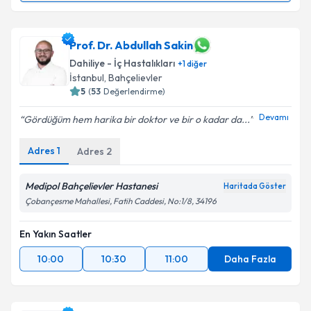
Doç. Dr. Melih Şimşek
için randevu takvimi talebi
oluşturun. Size bu uzmandan randevu almanız için bir
takvim hazırlandığında e-posta ile bilgilendireceğiz.
Prof. Dr. Abdullah Sakin
Dahiliye - İç Hastalıkları
+
1
diğer
E-posta Adresiniz
İstanbul
, Bahçelievler
5
(
53
Değerlendirme)
Devamı
Gördüğüm hem harika bir doktor ve bir o kadar da...
Kişisel verilerimin işlenmesine ilişkin
Aydınlatma
Adres
1
Adres
2
Metni
'ni okudum ve kişisel verilerimin belirtilen
kapsamda işlenmesini kabul ediyorum.
Medipol Bahçelievler Hastanesi
Haritada Göster
Çobançesme Mahallesi, Fatih Caddesi, No:1/8, 34196
Takvim Talebini Gönder
En Yakın Saatler
10:00
10:30
11:00
Daha Fazla