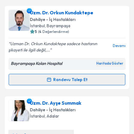
Uzm. Dr. Orkun Kundaktepe
Dahiliye - İç Hastalıkları
İstanbul
, Bayrampaşa
5
(
4
Değerlendirme)
Uzman Dr. Orkun Kundaktepe sadece hastanın
Devamı
şikayeti ile ilgili değil,...
Bayrampaşa Kolan Hospital
Haritada Göster
Randevu Talep Et
Randevu Takvimi Talebi
Uzm. Dr. Orkun Kundaktepe
için randevu takvimi
Uzm. Dr. Ayşe Summak
talebi oluşturun. Size bu uzmandan randevu almanız
Dahiliye - İç Hastalıkları
için bir takvim hazırlandığında e-posta ile
İstanbul
, Adalar
bilgilendireceğiz.
E-posta Adresiniz