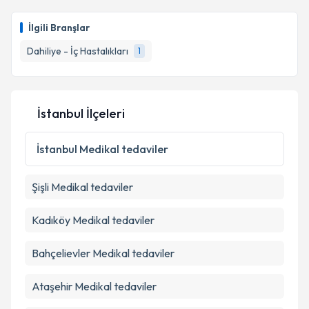
Dr. Bengüsu Aytekin Özkan
için randevu takvimi
talebi oluşturun. Size bu uzmandan randevu almanız
Takvim Talebini Gönder
İlgili Branşlar
için bir takvim hazırlandığında e-posta ile
bilgilendireceğiz.
Dahiliye - İç Hastalıkları
1
E-posta Adresiniz
İstanbul İlçeleri
Kişisel verilerimin işlenmesine ilişkin
Aydınlatma
İstanbul
Medikal tedaviler
Metni
'ni okudum ve kişisel verilerimin belirtilen
kapsamda işlenmesini kabul ediyorum.
Şişli
Medikal tedaviler
Takvim Talebini Gönder
Kadıköy
Medikal tedaviler
Bahçelievler
Medikal tedaviler
Ataşehir
Medikal tedaviler