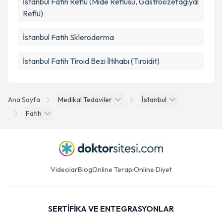
İstanbul Fatih Reflü (Mide Reflüsü, Gastroözefagiyal
Reflü)
İstanbul Fatih Skleroderma
İstanbul Fatih Tiroid Bezi İltihabı (Tiroidit)
Ana Sayfa
Medikal Tedaviler
İstanbul
Fatih
Videolar
Blog
Online Terapi
Online Diyet
SERTİFİKA VE ENTEGRASYONLAR