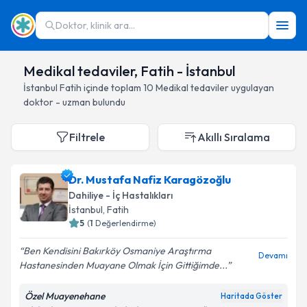
Doktor, klinik ara...
Medikal tedaviler, Fatih - İstanbul
İstanbul
Fatih
içinde toplam
10
Medikal tedaviler
uygulayan
doktor - uzman bulundu
Filtrele
Akıllı Sıralama
Dr. Mustafa Nafiz Karagözoğlu
Dahiliye - İç Hastalıkları
İstanbul
, Fatih
5
(
1
Değerlendirme)
Ben Kendisini Bakırköy Osmaniye Araştırma
Devamı
Hastanesinden Muayane Olmak İçin Gittiğimde...
Özel Muayenehane
Haritada Göster