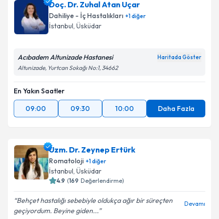
Doç. Dr. Zuhal Atan Uçar
Dahiliye - İç Hastalıkları
+
1
diğer
İstanbul
, Üsküdar
Acıbadem Altunizade Hastanesi
Haritada Göster
Altunizade, Yurtcan Sokağı No:1, 34662
En Yakın Saatler
09:00
09:30
10:00
Daha Fazla
Uzm. Dr. Zeynep Ertürk
Romatoloji
+
1
diğer
İstanbul
, Üsküdar
4.9
(
169
Değerlendirme)
Behçet hastalığı sebebiyle oldukça ağır bir süreçten
Devamı
geçiyordum. Beyine giden...