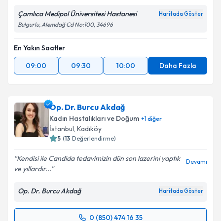
Çamlıca Medipol Üniversitesi Hastanesi
Haritada Göster
Bulgurlu, Alemdağ Cd No:100, 34696
En Yakın Saatler
09:00
09:30
10:00
Daha Fazla
Op. Dr. Burcu Akdağ
Kadın Hastalıkları ve Doğum
+
1
diğer
İstanbul
, Kadıköy
5
(
13
Değerlendirme)
Kendisi ile Candida tedavimizin dün son lazerini yaptık
Devamı
ve yıllardır...
Op. Dr. Burcu Akdağ
Haritada Göster
0 (850) 474 16 35