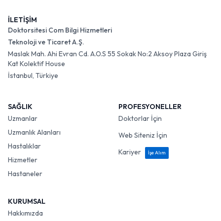
İLETİŞİM
Doktorsitesi Com Bilgi Hizmetleri
Teknoloji ve Ticaret A.Ş.
Maslak Mah. Ahi Evran Cd. A.O.S 55 Sokak No:2 Aksoy Plaza Giriş
Kat Kolektif House
İstanbul, Türkiye
SAĞLIK
PROFESYONELLER
Uzmanlar
Doktorlar İçin
Uzmanlık Alanları
Web Siteniz İçin
Hastalıklar
Kariyer
İşe Alım
Hizmetler
Hastaneler
KURUMSAL
Hakkımızda