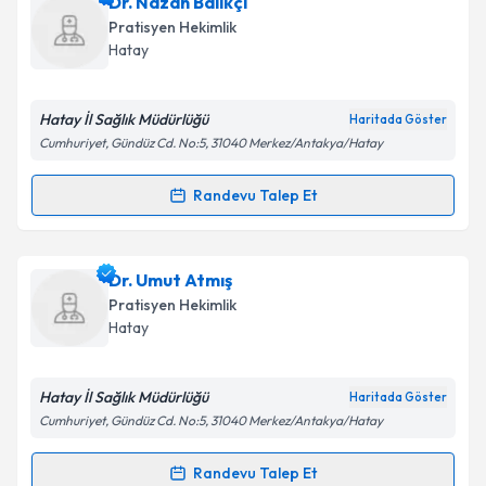
Dr. Hüseyin Kurtuluş Tarım
için randevu takvimi
Dr. Nazan Balıkçı
Takvim Talebini Gönder
talebi oluşturun. Size bu uzmandan randevu almanız
Pratisyen Hekimlik
için bir takvim hazırlandığında e-posta ile
Hatay
bilgilendireceğiz.
E-posta Adresiniz
Hatay İl Sağlık Müdürlüğü
Haritada Göster
Cumhuriyet, Gündüz Cd. No:5, 31040 Merkez/Antakya/Hatay
Randevu Talep Et
Randevu Takvimi Talebi
Kişisel verilerimin işlenmesine ilişkin
Aydınlatma
Metni
'ni okudum ve kişisel verilerimin belirtilen
kapsamda işlenmesini kabul ediyorum.
Dr. Nazan Balıkçı
için randevu takvimi talebi
Dr. Umut Atmış
oluşturun. Size bu uzmandan randevu almanız için bir
Pratisyen Hekimlik
takvim hazırlandığında e-posta ile bilgilendireceğiz.
Takvim Talebini Gönder
Hatay
E-posta Adresiniz
Hatay İl Sağlık Müdürlüğü
Haritada Göster
Cumhuriyet, Gündüz Cd. No:5, 31040 Merkez/Antakya/Hatay
Kişisel verilerimin işlenmesine ilişkin
Aydınlatma
Randevu Talep Et
Randevu Takvimi Talebi