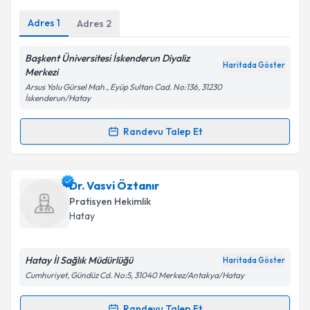
E-posta Adresiniz
Adres
1
Adres
2
Başkent Üniversitesi İskenderun Diyaliz
Haritada Göster
Kişisel verilerimin işlenmesine ilişkin
Aydınlatma
Merkezi
Metni
'ni okudum ve kişisel verilerimin belirtilen
Arsus Yolu Gürsel Mah., Eyüp Sultan Cad. No:136, 31230
kapsamda işlenmesini kabul ediyorum.
İskenderun/Hatay
Randevu Talep Et
Randevu Takvimi Talebi
Takvim Talebini Gönder
Dr. Mehmet Ali Ediboğlu
için randevu takvimi talebi
Dr. Vasvi Öztanır
oluşturun. Size bu uzmandan randevu almanız için bir
Pratisyen Hekimlik
takvim hazırlandığında e-posta ile bilgilendireceğiz.
Hatay
E-posta Adresiniz
Hatay İl Sağlık Müdürlüğü
Haritada Göster
Cumhuriyet, Gündüz Cd. No:5, 31040 Merkez/Antakya/Hatay
Kişisel verilerimin işlenmesine ilişkin
Aydınlatma
Randevu Talep Et