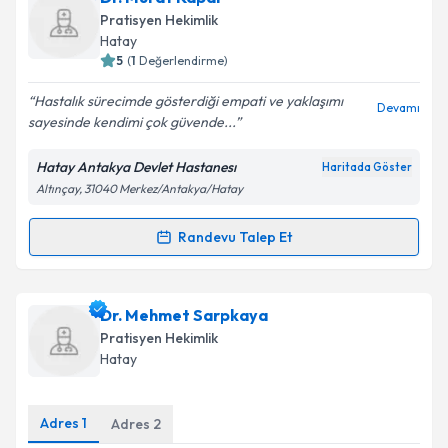
E-posta Adresiniz
Pratisyen Hekimlik
Hatay
5
(
1
Değerlendirme)
Hastalık sürecimde gösterdiği empati ve yaklaşımı
Kişisel verilerimin işlenmesine ilişkin
Aydınlatma
Devamı
sayesinde kendimi çok güvende...
Metni
'ni okudum ve kişisel verilerimin belirtilen
kapsamda işlenmesini kabul ediyorum.
Hatay Antakya Devlet Hastanesı
Haritada Göster
Altınçay, 31040 Merkez/Antakya/Hatay
Takvim Talebini Gönder
Randevu Talep Et
Randevu Takvimi Talebi
Dr. Murat Kapar
için randevu takvimi talebi
Dr. Mehmet Sarpkaya
oluşturun. Size bu uzmandan randevu almanız için bir
Pratisyen Hekimlik
takvim hazırlandığında e-posta ile bilgilendireceğiz.
Hatay
E-posta Adresiniz
Adres
1
Adres
2