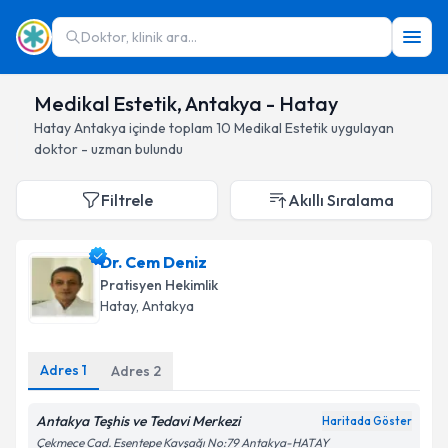
Doktor, klinik ara...
Medikal Estetik, Antakya - Hatay
Hatay
Antakya
içinde toplam
10
Medikal Estetik
uygulayan
doktor - uzman bulundu
Filtrele
Akıllı Sıralama
Dr. Cem Deniz
Pratisyen Hekimlik
Hatay
, Antakya
Adres
1
Adres
2
Antakya Teşhis ve Tedavi Merkezi
Haritada Göster
Çekmece Cad. Esentepe Kavşağı No:79 Antakya-HATAY