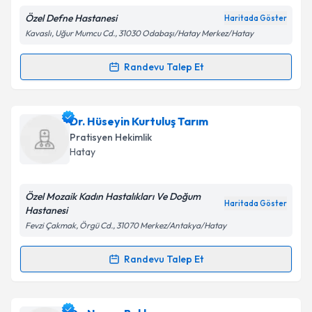
Özel Defne Hastanesi
Haritada Göster
Kişisel verilerimin işlenmesine ilişkin
Aydınlatma
Kavaslı, Uğur Mumcu Cd., 31030 Odabaşı/Hatay Merkez/Hatay
Metni
'ni okudum ve kişisel verilerimin belirtilen
kapsamda işlenmesini kabul ediyorum.
Randevu Talep Et
Randevu Takvimi Talebi
Takvim Talebini Gönder
Dr. Mehmet Sarpkaya
için randevu takvimi talebi
Dr. Hüseyin Kurtuluş Tarım
oluşturun. Size bu uzmandan randevu almanız için bir
Pratisyen Hekimlik
takvim hazırlandığında e-posta ile bilgilendireceğiz.
Hatay
E-posta Adresiniz
Özel Mozaik Kadın Hastalıkları Ve Doğum
Haritada Göster
Hastanesi
Fevzi Çakmak, Örgü Cd., 31070 Merkez/Antakya/Hatay
Kişisel verilerimin işlenmesine ilişkin
Aydınlatma
Metni
'ni okudum ve kişisel verilerimin belirtilen
Randevu Talep Et
Randevu Takvimi Talebi
kapsamda işlenmesini kabul ediyorum.