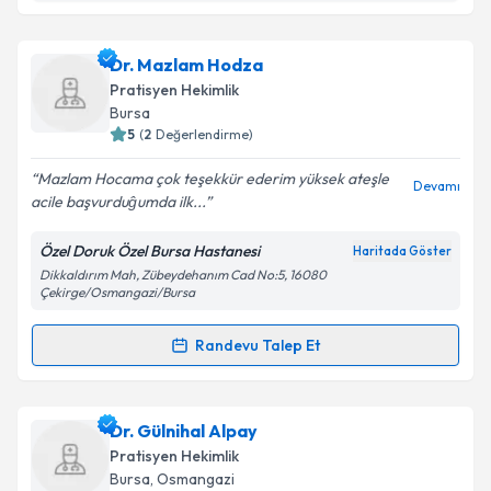
kapsamda işlenmesini kabul ediyorum.
Dr. Nezahat Yaman
için randevu takvimi talebi
Dr. Mazlam Hodza
oluşturun. Size bu uzmandan randevu almanız için bir
Takvim Talebini Gönder
Pratisyen Hekimlik
takvim hazırlandığında e-posta ile bilgilendireceğiz.
Bursa
5
(
2
Değerlendirme)
E-posta Adresiniz
Mazlam Hocama çok teşekkür ederim yüksek ateşle
Devamı
acile başvurduĝumda ilk...
Özel Doruk Özel Bursa Hastanesi
Haritada Göster
Kişisel verilerimin işlenmesine ilişkin
Aydınlatma
Dikkaldırım Mah, Zübeydehanım Cad No:5, 16080
Metni
'ni okudum ve kişisel verilerimin belirtilen
Çekirge/Osmangazi/Bursa
kapsamda işlenmesini kabul ediyorum.
Randevu Talep Et
Randevu Takvimi Talebi
Takvim Talebini Gönder
Dr. Mazlam Hodza
için randevu takvimi talebi
Dr. Gülnihal Alpay
oluşturun. Size bu uzmandan randevu almanız için bir
Pratisyen Hekimlik
takvim hazırlandığında e-posta ile bilgilendireceğiz.
Bursa
, Osmangazi