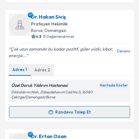
Dr. Ayşe Aylin Mutlu
için randevu takvimi talebi
Dr. Hakan Siviş
oluşturun. Size bu uzmandan randevu almanız için bir
Pratisyen Hekimlik
takvim hazırlandığında e-posta ile bilgilendireceğiz.
Bursa
, Osmangazi
4.8
(
1
Değerlendirme)
E-posta Adresiniz
Çok uzun zamandır bu kadar pozitif, güler yüzlü, kibar,
Devamı
enerjisi...
Adres
1
Adres
2
Kişisel verilerimin işlenmesine ilişkin
Aydınlatma
Metni
'ni okudum ve kişisel verilerimin belirtilen
kapsamda işlenmesini kabul ediyorum.
Özel Doruk Yıldırım Hastanesi
Haritada Göster
Dikkaldırım Mah, Zübeydehanım Cad No:5, 16080
Çekirge/Osmangazi/Bursa
Takvim Talebini Gönder
Randevu Talep Et
Randevu Takvimi Talebi
Dr. Hakan Siviş
için randevu takvimi talebi oluşturun.
Dr. Ertan Ozan