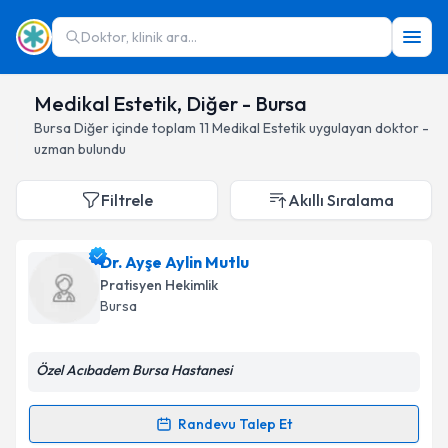
Doktor, klinik ara...
Medikal Estetik, Diğer - Bursa
Bursa
Diğer
içinde toplam
11
Medikal Estetik
uygulayan doktor -
uzman bulundu
Filtrele
Akıllı Sıralama
Dr. Ayşe Aylin Mutlu
Pratisyen Hekimlik
Bursa
Özel Acıbadem Bursa Hastanesi
Randevu Talep Et
Randevu Takvimi Talebi