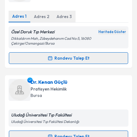
E-posta Adresiniz
Adres
1
Adres
2
Adres
3
Özel Doruk Tıp Merkezi
Haritada Göster
Kişisel verilerimin işlenmesine ilişkin
Aydınlatma
Dikkaldırım Mah, Zübeydehanım Cad No:5, 16080
Metni
'ni okudum ve kişisel verilerimin belirtilen
Çekirge/Osmangazi/Bursa
kapsamda işlenmesini kabul ediyorum.
Randevu Talep Et
Randevu Takvimi Talebi
Takvim Talebini Gönder
Dr. Gülnihal Alpay
için randevu takvimi talebi
Dr. Kenan Güçlü
oluşturun. Size bu uzmandan randevu almanız için bir
Pratisyen Hekimlik
takvim hazırlandığında e-posta ile bilgilendireceğiz.
Bursa
E-posta Adresiniz
Uludağ Üniversitesi Tıp Fakültesi
Uludağ Üniversitesi Tıp Fakültesi Dekanlığı
Kişisel verilerimin işlenmesine ilişkin
Aydınlatma
Randevu Talep Et