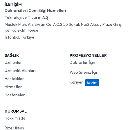
İLETİŞİM
Doktorsitesi Com Bilgi Hizmetleri
Teknoloji ve Ticaret A.Ş.
Maslak Mah. Ahi Evran Cd. A.O.S 55 Sokak No:2 Aksoy Plaza Giriş
Kat Kolektif House
İstanbul, Türkiye
SAĞLIK
PROFESYONELLER
Uzmanlar
Doktorlar İçin
Uzmanlık Alanları
Web Siteniz İçin
Hastalıklar
Kariyer
İşe Alım
Hizmetler
Hastaneler
KURUMSAL
Hakkımızda
Bize Ulaşın