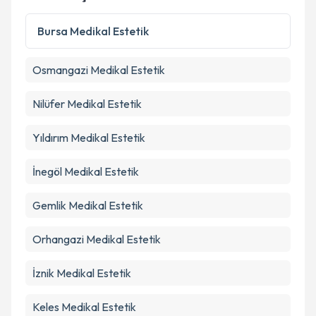
Kişisel verilerimin işlenmesine ilişkin
Aydınlatma
Metni
'ni okudum ve kişisel verilerimin belirtilen
Bursa
Medikal Estetik
kapsamda işlenmesini kabul ediyorum.
Osmangazi
Medikal Estetik
Takvim Talebini Gönder
Nilüfer
Medikal Estetik
Yıldırım
Medikal Estetik
İnegöl
Medikal Estetik
Gemlik
Medikal Estetik
Orhangazi
Medikal Estetik
İznik
Medikal Estetik
Keles
Medikal Estetik