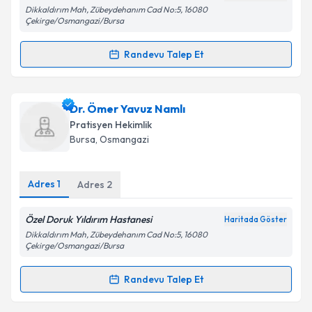
Dikkaldırım Mah, Zübeydehanım Cad No:5, 16080
Çekirge/Osmangazi/Bursa
Kişisel verilerimin işlenmesine ilişkin
Aydınlatma
Randevu Talep Et
Metni
'ni okudum ve kişisel verilerimin belirtilen
Randevu Takvimi Talebi
kapsamda işlenmesini kabul ediyorum.
Dr. Ismaıl Tsılıgkır
için randevu takvimi talebi
Dr. Ömer Yavuz Namlı
Takvim Talebini Gönder
oluşturun. Size bu uzmandan randevu almanız için bir
Pratisyen Hekimlik
takvim hazırlandığında e-posta ile bilgilendireceğiz.
Bursa
, Osmangazi
E-posta Adresiniz
Adres
1
Adres
2
Özel Doruk Yıldırım Hastanesi
Haritada Göster
Kişisel verilerimin işlenmesine ilişkin
Aydınlatma
Dikkaldırım Mah, Zübeydehanım Cad No:5, 16080
Metni
'ni okudum ve kişisel verilerimin belirtilen
Çekirge/Osmangazi/Bursa
kapsamda işlenmesini kabul ediyorum.
Randevu Talep Et
Randevu Takvimi Talebi
Takvim Talebini Gönder