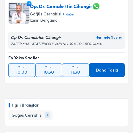
Op. Dr. Cemalettin Cihangir
Göğüs Cerrahisi
+
1
diğer
İzmir
, Bergama
Op.Dr. Cemalattin Cihangir
Haritada Göster
ZAFER MAH. ATATÜRK BULVARI NO:30 K:1 D:2 BERGAMA
En Yakın Saatler
Yarın
Yarın
Yarın
Daha Fazla
10:00
10:30
11:30
İlgili Branşlar
Göğüs Cerrahisi
1