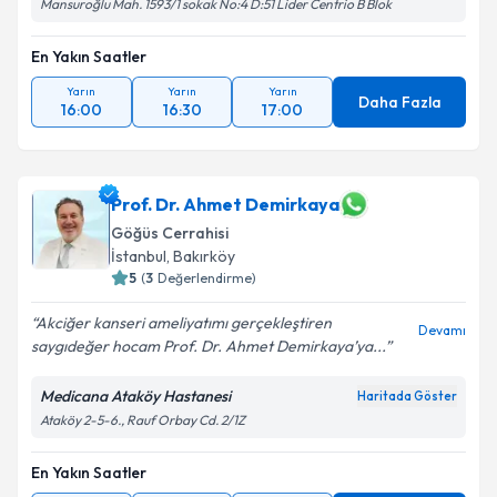
Mansuroğlu Mah. 1593/1 sokak No:4 D:51 Lider Centrio B Blok
En Yakın Saatler
Yarın
Yarın
Yarın
Daha Fazla
16:00
16:30
17:00
Prof. Dr. Ahmet Demirkaya
Göğüs Cerrahisi
İstanbul
, Bakırköy
5
(
3
Değerlendirme)
Akciğer kanseri ameliyatımı gerçekleştiren
Devamı
saygıdeğer hocam Prof. Dr. Ahmet Demirkaya’ya...
Medicana Ataköy Hastanesi
Haritada Göster
Ataköy 2-5-6., Rauf Orbay Cd. 2/1Z
En Yakın Saatler