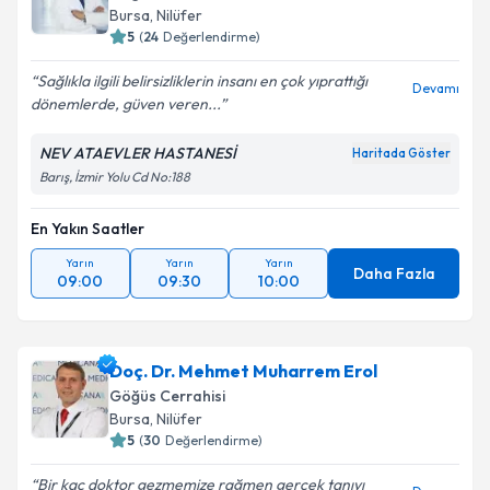
Bursa
, Nilüfer
5
(
24
Değerlendirme)
Sağlıkla ilgili belirsizliklerin insanı en çok yıprattığı
Devamı
dönemlerde, güven veren...
NEV ATAEVLER HASTANESİ
Haritada Göster
Barış, İzmir Yolu Cd No:188
En Yakın Saatler
Yarın
Yarın
Yarın
Daha Fazla
09:00
09:30
10:00
Doç. Dr. Mehmet Muharrem Erol
Göğüs Cerrahisi
Bursa
, Nilüfer
5
(
30
Değerlendirme)
Bir kaç doktor gezmemize rağmen gerçek tanıyı