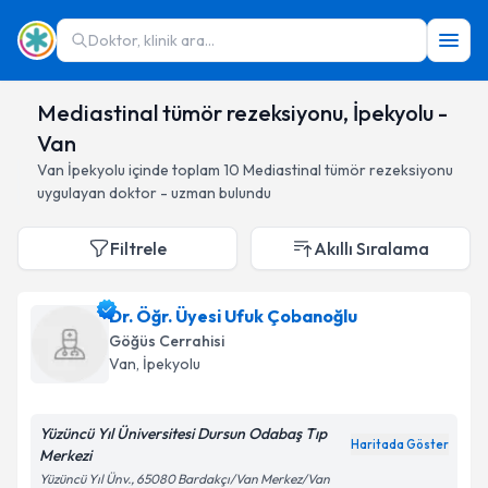
Doktor, klinik ara...
Mediastinal tümör rezeksiyonu, İpekyolu -
Van
Van
İpekyolu
içinde toplam
10
Mediastinal tümör rezeksiyonu
uygulayan doktor - uzman bulundu
Filtrele
Akıllı Sıralama
Dr. Öğr. Üyesi Ufuk Çobanoğlu
Göğüs Cerrahisi
Van
, İpekyolu
Yüzüncü Yıl Üniversitesi Dursun Odabaş Tıp
Haritada Göster
Merkezi
Yüzüncü Yıl Ünv., 65080 Bardakçı/Van Merkez/Van