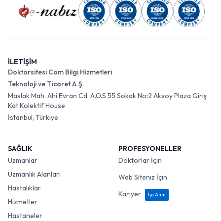
İLETİŞİM
Doktorsitesi Com Bilgi Hizmetleri
Teknoloji ve Ticaret A.Ş.
Maslak Mah. Ahi Evran Cd. A.O.S 55 Sokak No:2 Aksoy Plaza Giriş
Kat Kolektif House
İstanbul, Türkiye
SAĞLIK
PROFESYONELLER
Uzmanlar
Doktorlar İçin
Uzmanlık Alanları
Web Siteniz İçin
Hastalıklar
Kariyer
İşe Alım
Hizmetler
Hastaneler