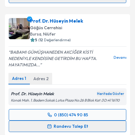
Randevu Takvimi Talebi
Dr. Serdar Şirzai
için randevu takvimi talebi
Prof. Dr. Hüseyin Melek
oluşturun. Size bu uzmandan randevu almanız için bir
Göğüs Cerrahisi
takvim hazırlandığında e-posta ile bilgilendireceğiz.
Bursa
, Nilüfer
5
(
12
Değerlendirme)
E-posta Adresiniz
BABAMI GÜMÜŞHANEDEN AKCİĞER KİSTİ
Devamı
NEDENİYLE KENDİSİNE GETİRDİM BU HAFTA.
HAYATIMIZDA...
Kişisel verilerimin işlenmesine ilişkin
Aydınlatma
Adres
1
Adres
2
Metni
'ni okudum ve kişisel verilerimin belirtilen
kapsamda işlenmesini kabul ediyorum.
Prof. Dr. Hüseyin Melek
Haritada Göster
Konak Mah. 1. Badem Sokak Lotus Plaza No:26 B Blok Kat :3 D:41 16110
Takvim Talebini Gönder
0 (850) 474 90 85
Randevu Takvimi Talebi
Randevu Talep Et