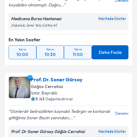
Devamı
koyabilen olmamıştı. Doğru...
Medicana Bursa Hastanesi
Haritada Göster
Odunluk, İzmir Yolu Cd No:41
En Yakın Saatler
Yarın
Yarın
Yarın
Daha Fazla
10:00
10:30
11:00
Prof. Dr. Soner Gürsoy
Göğüs Cerrahisi
İzmir
, Bayraklı
5
(
43
Değerlendirme)
Günlerdir belirsizlikten kaynaklı Tedirgin ve korkarak
Devamı
gittiğimiz Soner Beyin yanından;...
Prof. Dr Soner Gürsoy Göğüs Cerrahisi
Haritada Göster