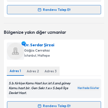
Randevu Talep Et
Randevu Takvimi Talebi
Dr. Öğr. Üyesi Ufuk Çobanoğlu
için randevu takvimi
Bölgenize yakın diğer uzmanlar
talebi oluşturun. Size bu uzmandan randevu almanız
için bir takvim hazırlandığında e-posta ile
bilgilendireceğiz.
Dr. Serdar Şirzai
Göğüs Cerrahisi
E-posta Adresiniz
İstanbul
, Maltepe
Adres
1
Adres
2
Adres
3
Kişisel verilerimin işlenmesine ilişkin
Aydınlatma
Metni
'ni okudum ve kişisel verilerimin belirtilen
S.b.türkiye Kamu Hast.kur.ist.il.and.güney
kapsamda işlenmesini kabul ediyorum.
Kamu.hast.bir. Gen Sekr.t.e.v S.beyli İlçe
Haritada Göster
Devlet Hast.
Takvim Talebini Gönder
Randevu Talep Et