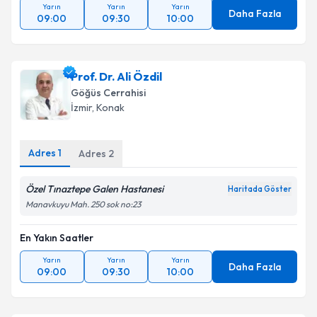
Yarın
Yarın
Yarın
Daha Fazla
09:00
09:30
10:00
Prof. Dr. Ali Özdil
Göğüs Cerrahisi
İzmir
, Konak
Adres
1
Adres
2
Özel Tınaztepe Galen Hastanesi
Haritada Göster
Manavkuyu Mah. 250 sok no:23
En Yakın Saatler
Yarın
Yarın
Yarın
Daha Fazla
09:00
09:30
10:00