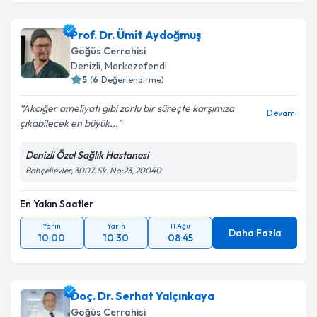
Prof. Dr. Hüseyin Melek
için randevu takvimi talebi
oluşturun. Size bu uzmandan randevu almanız için bir
Prof. Dr. Ümit Aydoğmuş
takvim hazırlandığında e-posta ile bilgilendireceğiz.
Göğüs Cerrahisi
E-posta Adresiniz
Denizli
, Merkezefendi
5
(
6
Değerlendirme)
Akciğer ameliyatı gibi zorlu bir süreçte karşımıza
Devamı
çıkabilecek en büyük...
Kişisel verilerimin işlenmesine ilişkin
Aydınlatma
Metni
'ni okudum ve kişisel verilerimin belirtilen
Denizli Özel Sağlık Hastanesi
kapsamda işlenmesini kabul ediyorum.
Bahçelievler, 3007. Sk. No:23, 20040
En Yakın Saatler
Takvim Talebini Gönder
Yarın
Yarın
11 Ağu
Daha Fazla
10:00
10:30
08:45
Doç. Dr. Serhat Yalçınkaya
Göğüs Cerrahisi