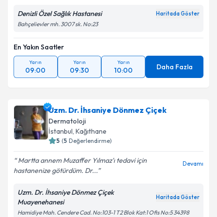
Denizli Özel Sağlık Hastanesi
Haritada Göster
Bahçelievler mh. 3007 sk. No:23
En Yakın Saatler
Yarın
Yarın
Yarın
Daha Fazla
09:00
09:30
10:00
Uzm. Dr. İhsaniye Dönmez Çiçek
Dermatoloji
İstanbul
, Kağıthane
5
(
5
Değerlendirme)
Martta annem Muzaffer Yılmaz'ı tedavi için
Devamı
hastanenize götürdüm. Dr...
Uzm. Dr. İhsaniye Dönmez Çiçek
Haritada Göster
Muayenehanesi
Hamidiye Mah. Cendere Cad. No:103-1 T2 Blok Kat:1 Ofis No:5 34398