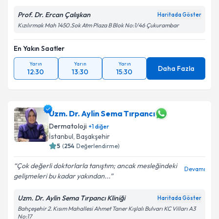
Prof. Dr. Ercan Çalışkan
Haritada Göster
Takvim Talebini Gönder
Kızılırmak Mah 1450.Sok Atm Plaza B Blok No:1/46 Çukurambar
En Yakın Saatler
Yarın
Yarın
Yarın
Daha Fazla
12:30
13:30
15:30
Uzm. Dr. Aylin Sema Tırpancı
Dermatoloji
+
1
diğer
İstanbul
, Başakşehir
5
(
254
Değerlendirme)
Çok değerli doktorlarla tanıştım; ancak mesleğindeki
Devamı
gelişmeleri bu kadar yakından...
Uzm. Dr. Aylin Sema Tırpancı Kliniği
Haritada Göster
Bahçeşehir 2. Kısım Mahallesi Ahmet Taner Kışlalı Bulvarı KC Vilları A3
No:17