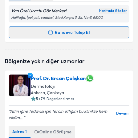
Van Özel Urartu Göz Merkezi
Haritada Göster
Halilağa, İpekyolu caddesi, Stad Karşısı 3. Sk. No:3, 65100
Randevu Talep Et
Randevu Takvimi Talebi
Uzm. Dr. Mehmet Yunus Meydan
için randevu
Bölgenize yakın diğer uzmanlar
takvimi talebi oluşturun. Size bu uzmandan randevu
almanız için bir takvim hazırlandığında e-posta ile
bilgilendireceğiz.
Prof. Dr. Ercan Çalışkan
Dermatoloji
E-posta Adresiniz
Ankara
, Çankaya
5
(
79
Değerlendirme)
Altın iğne tedavisi için tercih ettiğim bu klinikte hem
Devamı
Kişisel verilerimin işlenmesine ilişkin
Aydınlatma
cildim...
Metni
'ni okudum ve kişisel verilerimin belirtilen
kapsamda işlenmesini kabul ediyorum.
Adres
1
Online Görüşme