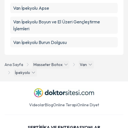
Van İpekyolu Apse
Van İpekyolu Boyun ve El Üzeri Gençleştirme
İşlemleri
Van İpekyolu Burun Dolgusu
Ana Sayfa
Masseter Botox
Van
İpekyolu
Videolar
Blog
Online Terapi
Online Diyet
SERTİFİKA VE ENTEGRASYONLAR