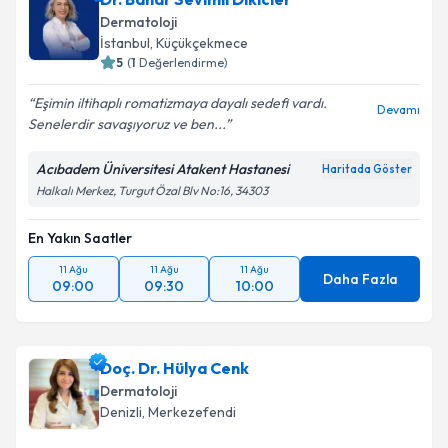
Dermatoloji
İstanbul
, Küçükçekmece
5
(
1
Değerlendirme)
Eşimin iltihaplı romatizmaya dayalı sedefi vardı.
Devamı
Senelerdir savaşıyoruz ve ben...
Acıbadem Üniversitesi Atakent Hastanesi
Haritada Göster
Halkalı Merkez, Turgut Özal Blv No:16, 34303
En Yakın Saatler
11 Ağu
11 Ağu
11 Ağu
Daha Fazla
09:00
09:30
10:00
Doç. Dr. Hülya Cenk
Dermatoloji
Denizli
, Merkezefendi