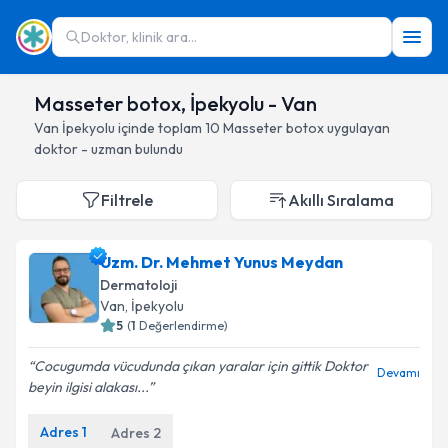
Doktor, klinik ara...
Masseter botox, İpekyolu - Van
Van
İpekyolu
içinde toplam
10
Masseter botox
uygulayan
doktor - uzman bulundu
Filtrele
Akıllı Sıralama
Uzm. Dr. Mehmet Yunus Meydan
Dermatoloji
Van
, İpekyolu
5
(
1
Değerlendirme)
Cocugumda vücudunda çıkan yaralar için gittik Doktor
Devamı
beyin ilgisi alakası...
Adres
1
Adres
2