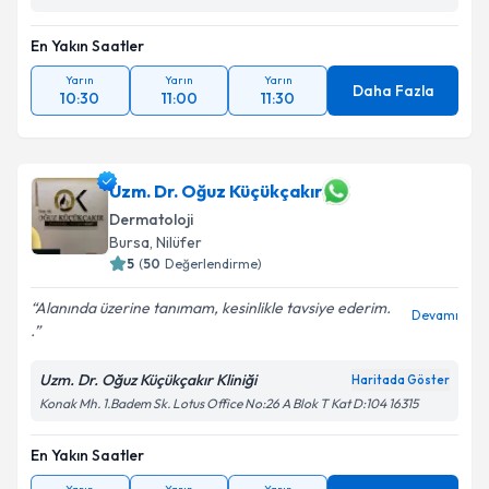
En Yakın Saatler
Yarın
Yarın
Yarın
Daha Fazla
10:30
11:00
11:30
Uzm. Dr. Oğuz Küçükçakır
Dermatoloji
Bursa
, Nilüfer
5
(
50
Değerlendirme)
Alanında üzerine tanımam, kesinlikle tavsiye ederim.
Devamı
.
Uzm. Dr. Oğuz Küçükçakır Kliniği
Haritada Göster
Konak Mh. 1.Badem Sk. Lotus Office No:26 A Blok T Kat D:104 16315
En Yakın Saatler