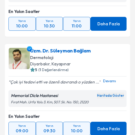
En Yakın Saatler
Yarın
Yarın
Yarın
Daha Fazla
10:00
10:30
11:00
Uzm. Dr. Süleyman Bağlam
Dermatoloji
Diyarbakır
, Kayapınar
5
(
1
Değerlendirme)
Devamı
Çok iyi tedavi etti ve özenli davrandı o yüzden ...
Memorial Dicle Hastanesi
Haritada Göster
Fırat Mah. Urfa Yolu 3. Km, 507. Sk. No: 150, 21220
En Yakın Saatler
Yarın
Yarın
Yarın
Daha Fazla
09:00
09:30
10:00