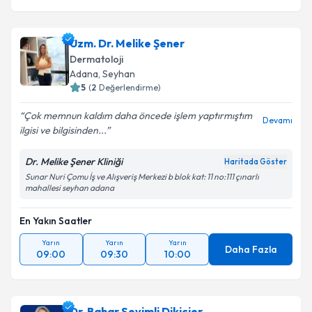
Uzm. Dr. Melike Şener
Dermatoloji
Adana
, Seyhan
5
(
2
Değerlendirme)
Çok memnun kaldım daha öncede işlem yaptırmıştım
Devamı
ilgisi ve bilgisinden...
Dr. Melike Şener Kliniği
Haritada Göster
Sunar Nuri Çomu İş ve Alışveriş Merkezi b blok kat: 11 no:111 çınarlı
mahallesi seyhan adana
En Yakın Saatler
Yarın
Yarın
Yarın
Daha Fazla
09:00
09:30
10:00
Dr. Bahar Sevimli Dikicier