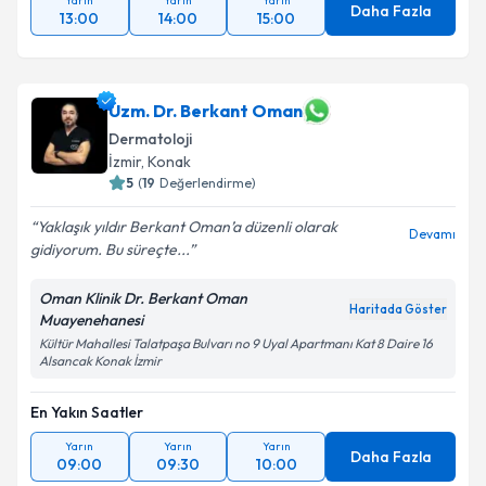
Yarın
Yarın
Yarın
Daha Fazla
13:00
14:00
15:00
Uzm. Dr. Berkant Oman
Dermatoloji
İzmir
, Konak
5
(
19
Değerlendirme)
Yaklaşık yıldır Berkant Oman’a düzenli olarak
Devamı
gidiyorum. Bu süreçte...
Oman Klinik Dr. Berkant Oman
Haritada Göster
Muayenehanesi
Kültür Mahallesi Talatpaşa Bulvarı no 9 Uyal Apartmanı Kat 8 Daire 16
Alsancak Konak İzmir
En Yakın Saatler
Yarın
Yarın
Yarın
Daha Fazla
09:00
09:30
10:00