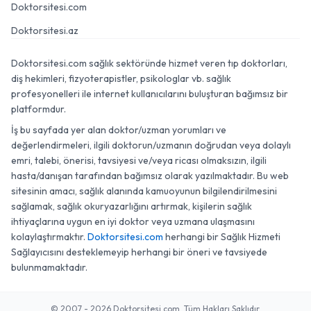
Doktorsitesi.com
Doktorsitesi.az
Doktorsitesi.com sağlık sektöründe hizmet veren tıp doktorları,
diş hekimleri, fizyoterapistler, psikologlar vb. sağlık
profesyonelleri ile internet kullanıcılarını buluşturan bağımsız bir
platformdur.
İş bu sayfada yer alan doktor/uzman yorumları ve
değerlendirmeleri, ilgili doktorun/uzmanın doğrudan veya dolaylı
emri, talebi, önerisi, tavsiyesi ve/veya ricası olmaksızın, ilgili
hasta/danışan tarafından bağımsız olarak yazılmaktadır. Bu web
sitesinin amacı, sağlık alanında kamuoyunun bilgilendirilmesini
sağlamak, sağlık okuryazarlığını artırmak, kişilerin sağlık
ihtiyaçlarına uygun en iyi doktor veya uzmana ulaşmasını
kolaylaştırmaktır.
Doktorsitesi.com
herhangi bir Sağlık Hizmeti
Sağlayıcısını desteklemeyip herhangi bir öneri ve tavsiyede
bulunmamaktadır.
© 2007 - 2026 Doktorsitesi.com. Tüm Hakları Saklıdır.