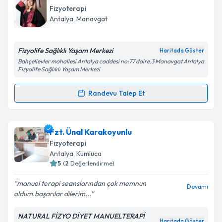
oluşturun. Size bu uzmandan randevu almanız için bir
Fizyoterapi
takvim hazırlandığında e-posta ile bilgilendireceğiz.
Antalya
, Manavgat
E-posta Adresiniz
Fizyolife Sağlıklı Yaşam Merkezi
Haritada Göster
Bahçelievler mahallesi Antalya caddesi no:77 daire:3 Manavgat Antalya
Fizyolife Sağlıklı Yaşam Merkezi
Kişisel verilerimin işlenmesine ilişkin
Aydınlatma
Randevu Talep Et
Metni
'ni okudum ve kişisel verilerimin belirtilen
Randevu Takvimi Talebi
kapsamda işlenmesini kabul ediyorum.
Fzt. İrem Özer
için randevu takvimi talebi oluşturun.
Fzt. Ünal Karakoyunlu
Takvim Talebini Gönder
Size bu uzmandan randevu almanız için bir takvim
Fizyoterapi
hazırlandığında e-posta ile bilgilendireceğiz.
Antalya
, Kumluca
5
(
2
Değerlendirme)
E-posta Adresiniz
manuel terapi seanslarından çok memnun
Devamı
oldum.başarılar dilerim...
NATURAL FİZYO DİYET MANUELTERAPİ
Kişisel verilerimin işlenmesine ilişkin
Aydınlatma
Haritada Göster