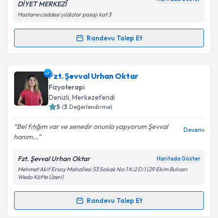
DİYET MERKEZÎ
Metni
'ni okudum ve kişisel verilerimin belirtilen
Hastane caddesi yıldızlar pasajı kat 3
kapsamda işlenmesini kabul ediyorum.
Randevu Talep Et
Randevu Takvimi Talebi
Takvim Talebini Gönder
Fzt. Ünal Karakoyunlu
için randevu takvimi talebi
Fzt. Şevval Urhan Oktar
oluşturun. Size bu uzmandan randevu almanız için bir
Fizyoterapi
takvim hazırlandığında e-posta ile bilgilendireceğiz.
Denizli
, Merkezefendi
5
(
3
Değerlendirme)
E-posta Adresiniz
Bel fıtığım var ve senedir onunla yaşıyorum Şevval
Devamı
hanım...
Fzt. Şevval Urhan Oktar
Haritada Göster
Kişisel verilerimin işlenmesine ilişkin
Aydınlatma
Mehmet Akif Ersoy Mahallesi 53 Sokak No:1 K:2 D:1 (29 Ekim Bulvarı
Metni
'ni okudum ve kişisel verilerimin belirtilen
Wedo Köfte Üzeri)
kapsamda işlenmesini kabul ediyorum.
Randevu Talep Et
Randevu Takvimi Talebi
Takvim Talebini Gönder