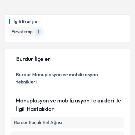
Fzt. Şevval Urhan Oktar
için randevu takvimi talebi
oluşturun. Size bu uzmandan randevu almanız için bir
İlgili Branşlar
takvim hazırlandığında e-posta ile bilgilendireceğiz.
Fizyoterapi
1
E-posta Adresiniz
Burdur İlçeleri
Kişisel verilerimin işlenmesine ilişkin
Aydınlatma
Metni
'ni okudum ve kişisel verilerimin belirtilen
Burdur
Manuplasyon ve mobilizasyon
kapsamda işlenmesini kabul ediyorum.
teknikleri
Takvim Talebini Gönder
Manuplasyon ve mobilizasyon teknikleri ile
İlgili Hastalıklar
Burdur Bucak Bel Ağrısı