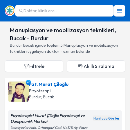
Doktor, klinik ara...
Manuplasyon ve mobilizasyon teknikleri,
Bucak - Burdur
Burdur
Bucak
içinde toplam
5
Manuplasyon ve mobilizasyon
teknikleri
uygulayan doktor - uzman bulundu
Filtrele
Akıllı Sıralama
Fzt. Murat Çiloğlu
Fizyoterapi
Burdur
, Bucak
Fizyoterapist Murat Çiloğlu Fizyoterapi ve
Haritada Göster
Danışmanlık Merkezi
Yetmiş evler Mah. Orhangazi Cad. No5/11 Açı Plaza