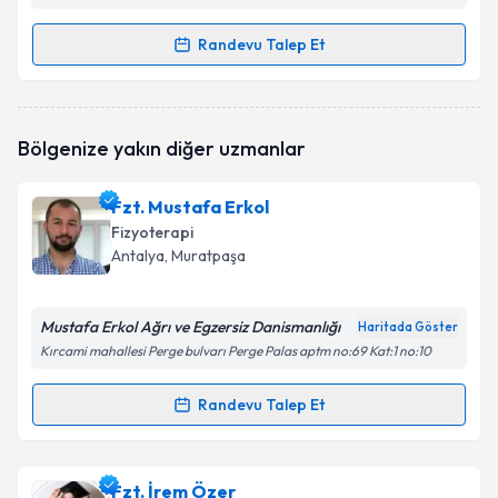
Randevu Talep Et
Randevu Takvimi Talebi
Fzt. Murat Çiloğlu
için randevu takvimi talebi
Bölgenize yakın diğer uzmanlar
oluşturun. Size bu uzmandan randevu almanız için bir
takvim hazırlandığında e-posta ile bilgilendireceğiz.
Fzt. Mustafa Erkol
E-posta Adresiniz
Fizyoterapi
Antalya
, Muratpaşa
Mustafa Erkol Ağrı ve Egzersiz Danismanlığı
Kişisel verilerimin işlenmesine ilişkin
Aydınlatma
Haritada Göster
Metni
'ni okudum ve kişisel verilerimin belirtilen
Kırcami mahallesi Perge bulvarı Perge Palas aptm no:69 Kat:1 no:10
kapsamda işlenmesini kabul ediyorum.
Randevu Talep Et
Randevu Takvimi Talebi
Takvim Talebini Gönder
Fzt. Mustafa Erkol
için randevu takvimi talebi
Fzt. İrem Özer