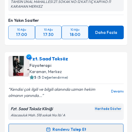
TAHSİN ÜNAL MAHALLESİ 27. SOKAK NO:12 KAT:1 İÇ KAPI NO:11
KARAMAN MERKEZ
En Yakın Saatler
10 Ağu
10 Ağu
10 Ağu
Daha Fazla
17:00
17:30
18:00
Fzt. Saad Toksöz
Fizyoterapi
Karaman
, Merkez
5
(
5
Değerlendirme)
Kendisi çok ilgili ve bilgili alanında uzman hekim
Devamı
olmanın yanında...
Fzt. Saad Toksöz Kliniği
Haritada Göster
Alacasuluk Mah. 518 sokak No:16/ A
Randevu Talep Et