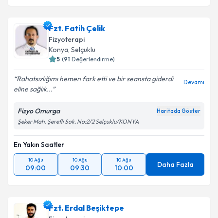
Fzt. Fatih Çelik
Fizyoterapi
Konya
, Selçuklu
5
(
91
Değerlendirme)
Rahatsızlığımı hemen fark etti ve bir seansta giderdi
Devamı
eline sağlık...
Fizyo Omurga
Haritada Göster
Şeker Mah. Şerefli Sok. No:2/2 Selçuklu/KONYA
En Yakın Saatler
10 Ağu
10 Ağu
10 Ağu
Daha Fazla
09:00
09:30
10:00
Fzt. Erdal Beşiktepe