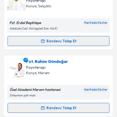
Fizyoterapi
Konya
, Selçuklu
Fzt. Erdal Beşiktepe
Haritada Göster
Adakale Cad. Günügüzel Sok. No1C
Randevu Talep Et
Randevu Takvimi Talebi
Fzt. Erdal Beşiktepe
için randevu takvimi talebi
Fzt. Rahim Gündoğar
oluşturun. Size bu uzmandan randevu almanız için bir
Fizyoterapi
takvim hazırlandığında e-posta ile bilgilendireceğiz.
Konya
, Meram
E-posta Adresiniz
Özel Akademi Meram hastanesi
Haritada Göster
Süleyman şah mah.
Kişisel verilerimin işlenmesine ilişkin
Aydınlatma
Randevu Talep Et
Randevu Takvimi Talebi
Metni
'ni okudum ve kişisel verilerimin belirtilen