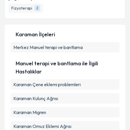
takvim hazırlandığında e-posta ile bilgilendireceğiz.
Fizyoterapi
2
E-posta Adresiniz
Karaman İlçeleri
Kişisel verilerimin işlenmesine ilişkin
Aydınlatma
Merkez
Metni
Manuel terapi ve bantlama
'ni okudum ve kişisel verilerimin belirtilen
kapsamda işlenmesini kabul ediyorum.
Manuel terapi ve bantlama ile İlgili
Takvim Talebini Gönder
Hastalıklar
Karaman Çene eklemi problemleri
Karaman Kulunç Ağrısı
Karaman Migren
Karaman Omuz Eklemi Ağrısı