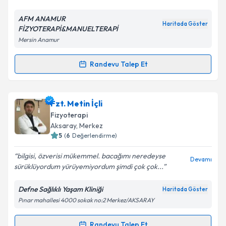
E-posta Adresiniz
AFM ANAMUR
Haritada Göster
FİZYOTERAPİ&MANUELTERAPİ
Mersin Anamur
Kişisel verilerimin işlenmesine ilişkin
Aydınlatma
Metni
'ni okudum ve kişisel verilerimin belirtilen
Randevu Talep Et
Randevu Takvimi Talebi
kapsamda işlenmesini kabul ediyorum.
Fzt. Hacı Veli Kılınç
için randevu takvimi talebi
Fzt. Metin İçli
Takvim Talebini Gönder
oluşturun. Size bu uzmandan randevu almanız için bir
Fizyoterapi
takvim hazırlandığında e-posta ile bilgilendireceğiz.
Aksaray
, Merkez
5
(
6
Değerlendirme)
E-posta Adresiniz
bilgisi, özverisi mükemmel. bacağımı neredeyse
Devamı
sürüklüyordum yürüyemiyordum şimdi çok çok...
Defne Sağlıklı Yaşam Kliniği
Haritada Göster
Kişisel verilerimin işlenmesine ilişkin
Aydınlatma
Pınar mahallesi 4000 sokak no:2 Merkez/AKSARAY
Metni
'ni okudum ve kişisel verilerimin belirtilen
kapsamda işlenmesini kabul ediyorum.
Randevu Talep Et