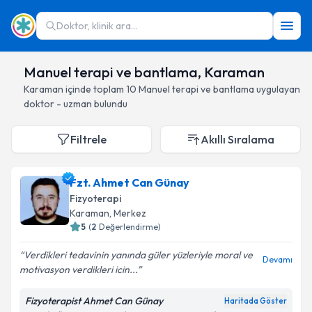
Doktor, klinik ara...
Manuel terapi ve bantlama, Karaman
Karaman
içinde toplam
10
Manuel terapi ve bantlama
uygulayan
doktor - uzman bulundu
Filtrele
Akıllı Sıralama
Fzt. Ahmet Can Günay
Fizyoterapi
Karaman
, Merkez
5
(
2
Değerlendirme)
Verdikleri tedavinin yanında güler yüzleriyle moral ve
Devamı
motivasyon verdikleri icin...
Fizyoterapist Ahmet Can Günay
Haritada Göster