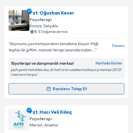
kapsamda işlenmesini kabul ediyorum.
Fzt. Rahim Gündoğar
için randevu takvimi talebi
Fzt. Oğuzhan Keser
oluşturun. Size bu uzmandan randevu almanız için bir
Takvim Talebini Gönder
Fizyoterapi
takvim hazırlandığında e-posta ile bilgilendireceğiz.
Konya
, Selçuklu
5
(
1
Değerlendirme)
E-posta Adresiniz
boynumu çeviremiyordum.kendisine boyun fıtığı
Devamı
teşhisi ile gittim. manuel terapi seanslarından...
fizyoterapi ve danışmanlık merkezi
Haritada Göster
Kişisel verilerimin işlenmesine ilişkin
Aydınlatma
şeyh şamil mahallesi doç.dr.halil ürün caddesi kızılkaya iş merkezi 23/121
Metni
'ni okudum ve kişisel verilerimin belirtilen
(real avm karşısı)
kapsamda işlenmesini kabul ediyorum.
Randevu Talep Et
Randevu Takvimi Talebi
Takvim Talebini Gönder
Fzt. Oğuzhan Keser
için randevu takvimi talebi
Fzt. Hacı Veli Kılınç
oluşturun. Size bu uzmandan randevu almanız için bir
Fizyoterapi
takvim hazırlandığında e-posta ile bilgilendireceğiz.
Mersin
, Anamur