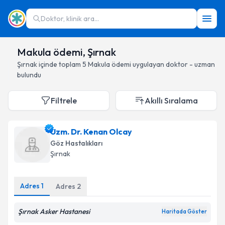
Doktor, klinik ara...
Makula ödemi, Şırnak
Şırnak
içinde toplam
5
Makula ödemi
uygulayan doktor - uzman
bulundu
Filtrele
Akıllı Sıralama
Uzm. Dr. Kenan Olcay
Göz Hastalıkları
Şırnak
Adres
1
Adres
2
Şırnak Asker Hastanesi
Haritada Göster