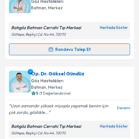
Göz Hastalıkları
takvim hazırlandığında e-posta ile bilgilendireceğiz.
Batman
, Merkez
E-posta Adresiniz
Batıgöz Batman Cerrahi Tıp Merkezi
Haritada Göster
Gültepe, Beşikçi Cd. No:44, 72070
Kişisel verilerimin işlenmesine ilişkin
Aydınlatma
Randevu Talep Et
Randevu Takvimi Talebi
Metni
'ni okudum ve kişisel verilerimin belirtilen
kapsamda işlenmesini kabul ediyorum.
Op. Dr. Hasan Sami Kepenek
için randevu takvimi
Op. Dr. Göksel Gündüz
talebi oluşturun. Size bu uzmandan randevu almanız
Takvim Talebini Gönder
Göz Hastalıkları
için bir takvim hazırlandığında e-posta ile
Batman
, Merkez
bilgilendireceğiz.
5
(
1
Değerlendirme)
E-posta Adresiniz
Uzun zamandır yüksek miyopla yaşamak benim için
Devamı
çok zordu; gözlükle...
Batıgöz Batman Cerrahi Tıp Merkezi
Haritada Göster
Gültepe, Beşikçi Cd. No:44, 72070
Kişisel verilerimin işlenmesine ilişkin
Aydınlatma