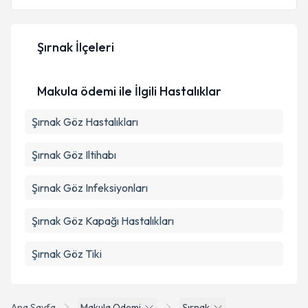
Şırnak İlçeleri
Kişisel verilerimin işlenmesine ilişkin
Aydınlatma
Metni
'ni okudum ve kişisel verilerimin belirtilen
Makula ödemi ile İlgili Hastalıklar
kapsamda işlenmesini kabul ediyorum.
Şırnak Göz Hastalıkları
Takvim Talebini Gönder
Şırnak Göz Iltihabı
Şırnak Göz Infeksiyonları
Şırnak Göz Kapağı Hastalıkları
Şırnak Göz Tiki
Ana Sayfa
Makula Odemi
Şırnak