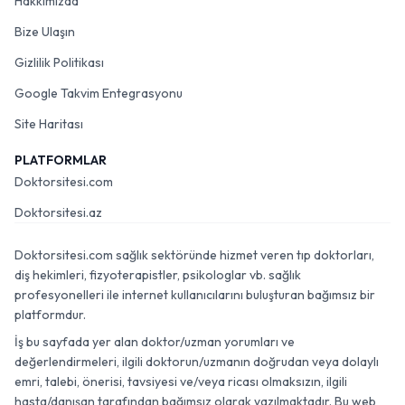
Hakkımızda
Bize Ulaşın
Gizlilik Politikası
Google Takvim Entegrasyonu
Site Haritası
PLATFORMLAR
Doktorsitesi.com
Doktorsitesi.az
Doktorsitesi.com sağlık sektöründe hizmet veren tıp doktorları,
diş hekimleri, fizyoterapistler, psikologlar vb. sağlık
profesyonelleri ile internet kullanıcılarını buluşturan bağımsız bir
platformdur.
İş bu sayfada yer alan doktor/uzman yorumları ve
değerlendirmeleri, ilgili doktorun/uzmanın doğrudan veya dolaylı
emri, talebi, önerisi, tavsiyesi ve/veya ricası olmaksızın, ilgili
hasta/danışan tarafından bağımsız olarak yazılmaktadır. Bu web