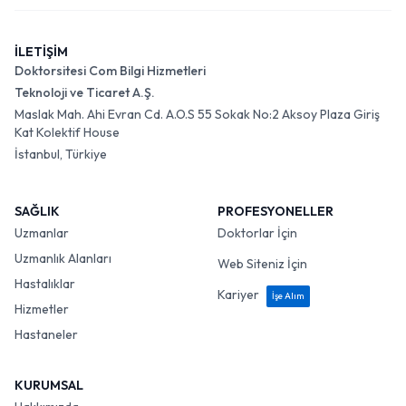
İLETİŞİM
Doktorsitesi Com Bilgi Hizmetleri
Teknoloji ve Ticaret A.Ş.
Maslak Mah. Ahi Evran Cd. A.O.S 55 Sokak No:2 Aksoy Plaza Giriş
Kat Kolektif House
İstanbul, Türkiye
SAĞLIK
PROFESYONELLER
Uzmanlar
Doktorlar İçin
Uzmanlık Alanları
Web Siteniz İçin
Hastalıklar
Kariyer
İşe Alım
Hizmetler
Hastaneler
KURUMSAL