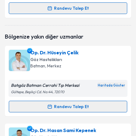
Randevu Talep Et
Randevu Takvimi Talebi
Uzm. Dr. Kenan Olcay
için randevu takvimi talebi
Bölgenize yakın diğer uzmanlar
oluşturun. Size bu uzmandan randevu almanız için bir
takvim hazırlandığında e-posta ile bilgilendireceğiz.
Op. Dr. Hüseyin Çelik
E-posta Adresiniz
Göz Hastalıkları
Batman
, Merkez
Batıgöz Batman Cerrahi Tıp Merkezi
Kişisel verilerimin işlenmesine ilişkin
Aydınlatma
Haritada Göster
Metni
'ni okudum ve kişisel verilerimin belirtilen
Gültepe, Beşikçi Cd. No:44, 72070
kapsamda işlenmesini kabul ediyorum.
Randevu Talep Et
Randevu Takvimi Talebi
Takvim Talebini Gönder
Op. Dr. Hüseyin Çelik
için randevu takvimi talebi
Op. Dr. Hasan Sami Kepenek
oluşturun. Size bu uzmandan randevu almanız için bir