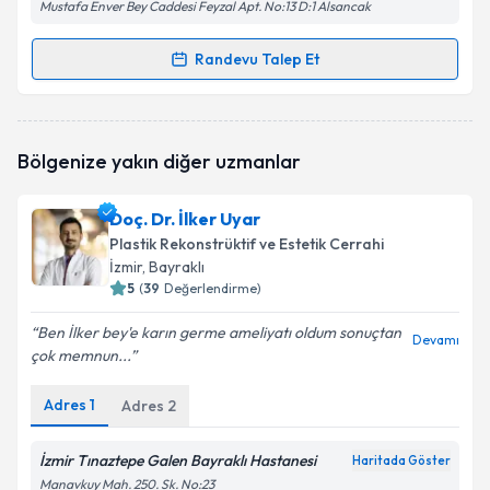
Mustafa Enver Bey Caddesi Feyzal Apt. No:13 D:1 Alsancak
Randevu Talep Et
Randevu Takvimi Talebi
Op. Dr. Özgür Sunay
için randevu takvimi talebi
Bölgenize yakın diğer uzmanlar
oluşturun. Size bu uzmandan randevu almanız için bir
takvim hazırlandığında e-posta ile bilgilendireceğiz.
Doç. Dr. İlker Uyar
E-posta Adresiniz
Plastik Rekonstrüktif ve Estetik Cerrahi
İzmir
, Bayraklı
5
(
39
Değerlendirme)
Ben İlker bey'e karın germe ameliyatı oldum sonuçtan
Kişisel verilerimin işlenmesine ilişkin
Aydınlatma
Devamı
çok memnun...
Metni
'ni okudum ve kişisel verilerimin belirtilen
kapsamda işlenmesini kabul ediyorum.
Adres
1
Adres
2
Takvim Talebini Gönder
İzmir Tınaztepe Galen Bayraklı Hastanesi
Haritada Göster
Manavkuy Mah. 250. Sk. No:23