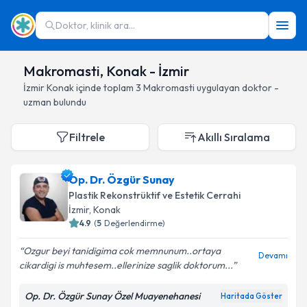
Doktor, klinik ara...
Makromasti, Konak - İzmir
İzmir
Konak
içinde toplam
3
Makromasti
uygulayan doktor -
uzman bulundu
Filtrele
Akıllı Sıralama
Op. Dr. Özgür Sunay
Plastik Rekonstrüktif ve Estetik Cerrahi
İzmir
, Konak
4.9
(
5
Değerlendirme)
Ozgur beyi tanidigima cok memnunum..ortaya
Devamı
cikardigi is muhtesem..ellerinize saglik doktorum...️
Op. Dr. Özgür Sunay Özel Muayenehanesi
Haritada Göster