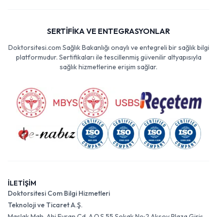
SERTİFİKA VE ENTEGRASYONLAR
Doktorsitesi.com Sağlık Bakanlığı onaylı ve entegreli bir sağlık bilgi
platformudur. Sertifikaları ile tescillenmiş güvenilir altyapısıyla
sağlık hizmetlerine erişim sağlar.
İLETİŞİM
Doktorsitesi Com Bilgi Hizmetleri
Teknoloji ve Ticaret A.Ş.
Maslak Mah. Ahi Evran Cd. A.O.S 55 Sokak No:2 Aksoy Plaza Giriş