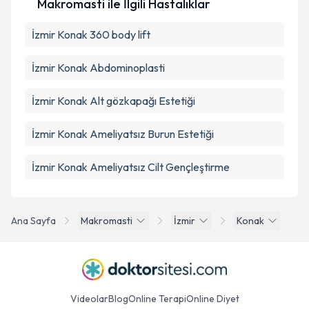
Makromasti ile İlgili Hastalıklar
İzmir Konak 360 body lift
İzmir Konak Abdominoplasti
İzmir Konak Alt gözkapağı Estetiği
İzmir Konak Ameliyatsız Burun Estetiği
İzmir Konak Ameliyatsız Cilt Gençleştirme
Ana Sayfa
Makromasti
İzmir
Konak
Videolar
Blog
Online Terapi
Online Diyet