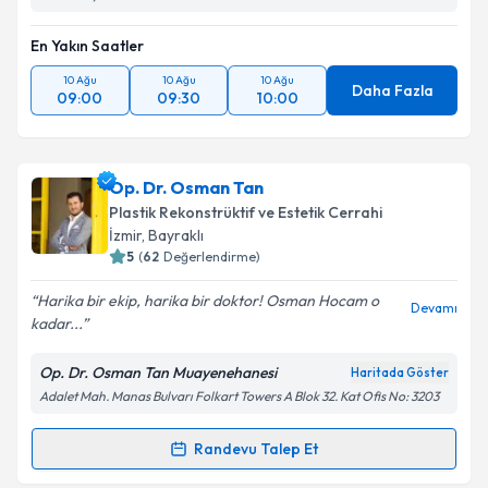
En Yakın Saatler
10 Ağu
10 Ağu
10 Ağu
Daha Fazla
09:00
09:30
10:00
Op. Dr. Osman Tan
Plastik Rekonstrüktif ve Estetik Cerrahi
İzmir
, Bayraklı
5
(
62
Değerlendirme)
Harika bir ekip, harika bir doktor! Osman Hocam o
Devamı
kadar...
Op. Dr. Osman Tan Muayenehanesi
Haritada Göster
Adalet Mah. Manas Bulvarı Folkart Towers A Blok 32. Kat Ofis No: 3203
Randevu Talep Et
Randevu Takvimi Talebi