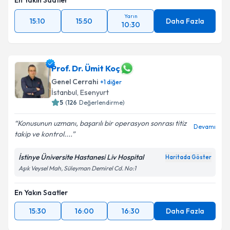
En Yakın Saatler
Yarın
15:10
15:50
Daha Fazla
10:30
Prof. Dr. Ümit Koç
Genel Cerrahi
+
1
diğer
İstanbul
, Esenyurt
5
(
126
Değerlendirme)
Konusunun uzmanı, başarılı bir operasyon sonrası titiz
Devamı
takip ve kontrol....
İstinye Üniversite Hastanesi Liv Hospital
Haritada Göster
Aşık Veysel Mah, Süleyman Demirel Cd. No:1
En Yakın Saatler
15:30
16:00
16:30
Daha Fazla