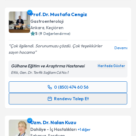
Prof. Dr. Mustafa Cengiz
Gastroenteroloji
Ankara
, Keçiören
5
(
9
Değerlendirme)
Çok ilgilendi. Sorunumuzu çözdü. Çok teşekkürler
Devamı
sayın hocama
Gülhane Eğitim ve Araştırma Hastanesi
Haritada Göster
Etlik, Gen. Dr. Tevfik Sağlam Cd No:1
0 (850) 474 60 56
Randevu Takvimi Talebi
Randevu Talep Et
Prof. Dr. Mustafa Cengiz
için randevu takvimi talebi
oluşturun. Size bu uzmandan randevu almanız için bir
Uzm. Dr. Nalan Kuzu
takvim hazırlandığında e-posta ile bilgilendireceğiz.
Dahiliye - İç Hastalıkları
+
1
diğer
E-posta Adresiniz
Sakarya
, Serdivan