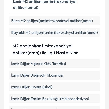
İzmir
M2 antijeni(antimitokondriyal
antikor(ama))
Takvim Talebini Gönder
Buca
M2 antijeni(antimitokondriyal antikor(ama))
Bayraklı
M2 antijeni(antimitokondriyal antikor(ama))
M2 antijeni(antimitokondriyal
antikor(ama)) ile İlgili Hastalıklar
İzmir Diğer Ağızda Kötü Tat Hissi
İzmir Diğer Bağırsak Tıkanması
İzmir Diğer Diyare (İshal)
İzmir Diğer Emilim Bozukluğu (Malabsorbsiyon)