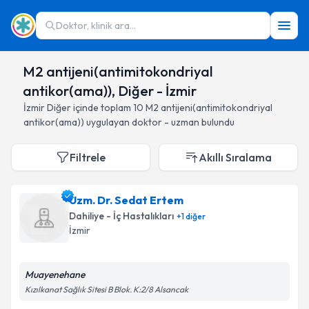
Doktor, klinik ara...
M2 antijeni(antimitokondriyal
antikor(ama)), Diğer - İzmir
İzmir
Diğer
içinde toplam
10
M2 antijeni(antimitokondriyal
antikor(ama))
uygulayan doktor - uzman bulundu
Filtrele
Akıllı Sıralama
Uzm. Dr. Sedat Ertem
Dahiliye - İç Hastalıkları
+
1
diğer
İzmir
Muayenehane
Kızılkanat Sağlık Sitesi B Blok. K:2/8 Alsancak