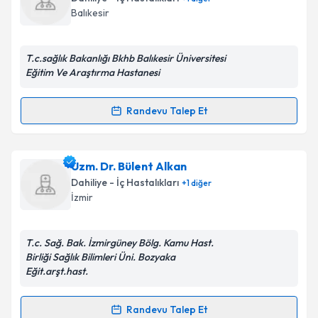
Balıkesir
T.c.sağlık Bakanlığı Bkhb Balıkesir Üniversitesi
Kişisel verilerimin işlenmesine ilişkin
Aydınlatma
Eğitim Ve Araştırma Hastanesi
Metni
'ni okudum ve kişisel verilerimin belirtilen
kapsamda işlenmesini kabul ediyorum.
Randevu Talep Et
Randevu Takvimi Talebi
Takvim Talebini Gönder
Dr. Cihat Sarkış
için randevu takvimi talebi oluşturun.
Uzm. Dr. Bülent Alkan
Size bu uzmandan randevu almanız için bir takvim
Dahiliye - İç Hastalıkları
+
1
diğer
hazırlandığında e-posta ile bilgilendireceğiz.
İzmir
E-posta Adresiniz
T.c. Sağ. Bak. İzmirgüney Bölg. Kamu Hast.
Birliği Sağlık Bilimleri Üni. Bozyaka
Eğit.arşt.hast.
Kişisel verilerimin işlenmesine ilişkin
Aydınlatma
Metni
'ni okudum ve kişisel verilerimin belirtilen
Randevu Talep Et
Randevu Takvimi Talebi