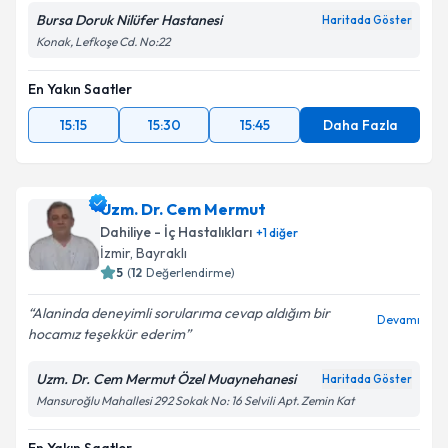
Bursa Doruk Nilüfer Hastanesi
Haritada Göster
Konak, Lefkoşe Cd. No:22
Kişisel verilerimin işlenmesine ilişkin
Aydınlatma
En Yakın Saatler
Metni
'ni okudum ve kişisel verilerimin belirtilen
kapsamda işlenmesini kabul ediyorum.
15:15
15:30
15:45
Daha Fazla
Takvim Talebini Gönder
Uzm. Dr. Cem Mermut
Dahiliye - İç Hastalıkları
+
1
diğer
İzmir
, Bayraklı
5
(
12
Değerlendirme)
Alaninda deneyimli sorularıma cevap aldığım bir
Devamı
hocamız teşekkür ederim
Uzm. Dr. Cem Mermut Özel Muaynehanesi
Haritada Göster
Mansuroğlu Mahallesi 292 Sokak No: 16 Selvili Apt. Zemin Kat