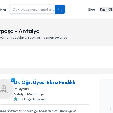
ikler
Blog
Kayıt Ol
paşa - Antalya
yöntemi
uygulayan doktor - uzman bulundu
Randevu T
Dr. Öğr. Üyesi Ebru Fındıklı
Dr. Öğr. Ü
oluşturun. 
Psikiyatri
hazırlandığ
Antalya
, Muratpaşa
5
(
2
Değerlendirme)
E-posta Ad
B
ında anksiyete bozukluğu tedavisi olmuştum ilgi ve