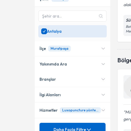
alak
Sü
Bat
Antalya
Me
İlçe
Muratpaşa
Bölg
Yakınımda Ara
Branşlar
Konumuma yakın uzmanları
Kepez
göster
Muratpaşa
İlgi Alanları
Hizmetler
Luxopuncture yöntemi
Psikiyatri
Mü
gerç
Ünvan
Bağımlılık Tedavisi
Daha Fazla Filtre