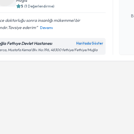
Muğla
5
(
1
Değerlendirme)
E-posta Ad
B
ce doktorluğu sonra insanlığı mükemmel bir
ndır.Tavsiye ederim
Devamı
Kişisel
okudum
ğla Fethıye Devlet Hastanesı
Haritada Göster
işlenm
rca, Mustafa Kemal Blv. No:196, 48300 fethiye/Fethiye/Muğla