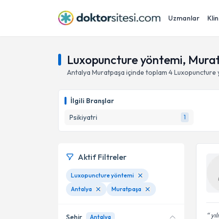
Uzmanlar
Klin
Luxopuncture yöntemi, Murat
Antalya
Muratpaşa
içinde toplam
4
Luxopuncture 
İlgili Branşlar
Psikiyatri
1
Aktif Filtreler
Luxopuncture yöntemi
Antalya
Muratpaşa
yıl
Şehir
Antalya