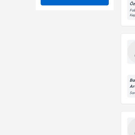
Öz
Deja-Vu
Fab
Çoçuk hasta psikiyatrik
Ke
muayenesi
Evlilik - Boşanma
Eklektik yaklaşım
Dr. Öğr. Üyesi
Manik Depresif Bozukluk
Gottman çift terapisi
Öfke Kontrol Bozukluğu
Luxopuncture yöntemi
Paranoid Kişilik Bozukluğu
Psikoonkoloji
Psikiyatrik Bozukluk
Ba
Sara (Epilepsi)
Ar
Sar
Spor Psikiyatrisi
Travma