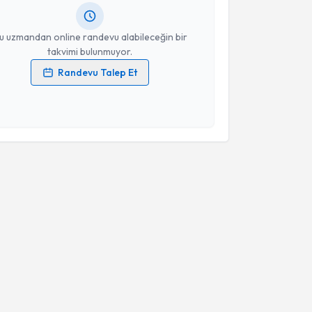
resiniz
u uzmandan online randevu alabileceğin bir
takvimi bulunmuyor.
Randevu Talep Et
 verilerimin işlenmesine ilişkin
Aydınlatma Metni
'ni
 ve kişisel verilerimin belirtilen kapsamda
esini kabul ediyorum.
Takvim Talebini Gönder