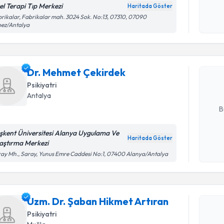
el Terapi Tıp Merkezi
Haritada Göster
okudum
rikalar, Fabrikalar mah. 3024 Sok. No:13, 07310, 07090
işlenm
Randevu T
pez/Antalya
Dr. Mehme
Size bu uzm
Dr. Mehmet Çekirdek
hazırlandığ
Psikiyatri
Antalya
E-posta Ad
B
şkent Üniversitesi Alanya Uygulama Ve
Haritada Göster
aştırma Merkezi
Kişisel
ay Mh., Saray, Yunus Emre Caddesi No:1, 07400 Alanya/Antalya
okudum
Randevu T
işlenm
Uzm. Dr. 
Uzm. Dr. Şaban Hikmet Artıran
oluşturun. 
Psikiyatri
hazırlandığ