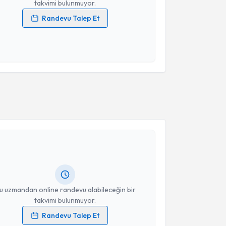
takvimi bulunmuyor.
Randevu Talep Et
 verilerimin işlenmesine ilişkin
Aydınlatma Metni
'ni
 ve kişisel verilerimin belirtilen kapsamda
esini kabul ediyorum.
Takvim Talebini Gönder
akvimi Talebi
et Yumru
için randevu takvimi talebi oluşturun. Size
 randevu almanız için bir takvim hazırlandığında e-
lgilendireceğiz.
resiniz
u uzmandan online randevu alabileceğin bir
takvimi bulunmuyor.
Randevu Talep Et
 verilerimin işlenmesine ilişkin
Aydınlatma Metni
'ni