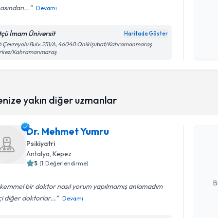
asından...
Devamı
Kişisel
tçü İmam Üniversit
Haritada Göster
okudum
ı Çevreyolu Bulv. 251/A, 46040 Onikişubat/Kahramanmaraş
işlenm
rkez/Kahramanmaraş
Randevu T
enize yakın diğer uzmanlar
Dr. Mehmet Yumru
Dr. Mehm
bu uzmandan
Psikiyatri
posta ile bi
Antalya
, Kepez
5
(
1
Değerlendirme)
E-posta Ad
B
kemmel bir doktor nasıl yorum yapılmamış anlamadım
i diğer doktorlar...
Devamı
Kişisel