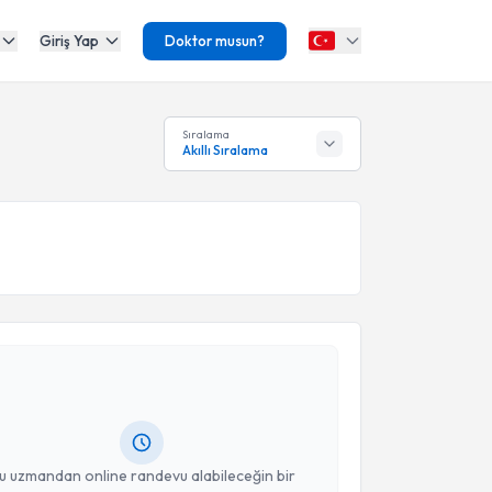
Giriş Yap
Doktor musun?
Sıralama
Akıllı Sıralama
akvimi Talebi
yesi Ebru Fındıklı
için randevu takvimi talebi
Size bu uzmandan randevu almanız için bir takvim
ında e-posta ile bilgilendireceğiz.
resiniz
u uzmandan online randevu alabileceğin bir