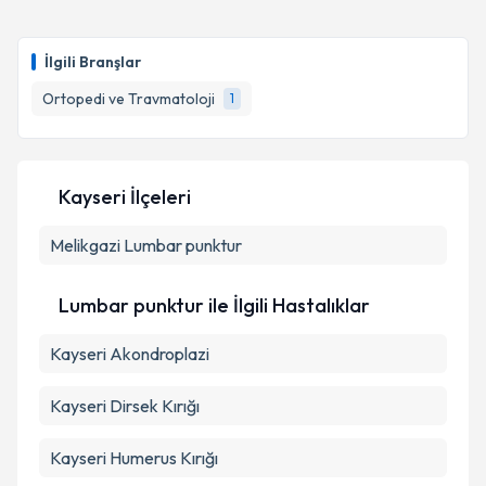
Uzm. Dr. Mehmet Yetiş
için randevu takvimi talebi
oluşturun. Size bu uzmandan randevu almanız için bir
İlgili Branşlar
takvim hazırlandığında e-posta ile bilgilendireceğiz.
Ortopedi ve Travmatoloji
1
E-posta Adresiniz
Kayseri İlçeleri
Kişisel verilerimin işlenmesine ilişkin
Aydınlatma
Melikgazi
Metni
Lumbar punktur
'ni okudum ve kişisel verilerimin belirtilen
kapsamda işlenmesini kabul ediyorum.
Lumbar punktur ile İlgili Hastalıklar
Takvim Talebini Gönder
Kayseri Akondroplazi
Kayseri Dirsek Kırığı
Kayseri Humerus Kırığı