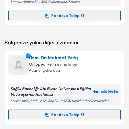
Sanayi, Atatürk Blv., 38010 Kocasinan/Kayseri
Randevu Talep Et
Randevu Takvimi Talebi
Uzm. Dr. Kazım Hüsrevoğlu
için randevu takvimi
Bölgenize yakın diğer uzmanlar
talebi oluşturun. Size bu uzmandan randevu almanız
için bir takvim hazırlandığında e-posta ile
bilgilendireceğiz.
Uzm. Dr. Mehmet Yetiş
Ortopedi ve Travmatoloji
E-posta Adresiniz
Adana
, Çukurova
Sağlık Bakanlığı-Ahi Evran Üniversitesi Eğitim
Haritada Göster
Ve Araştırma Hastanesi
Kişisel verilerimin işlenmesine ilişkin
Aydınlatma
Metni
'ni okudum ve kişisel verilerimin belirtilen
Kervansaray Mah., 2019. Sok D:1, 40200 Kırşehir Merkez/Kırşehir
kapsamda işlenmesini kabul ediyorum.
Randevu Talep Et
Randevu Takvimi Talebi
Takvim Talebini Gönder