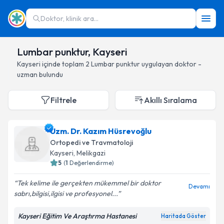
Doktor, klinik ara...
Lumbar punktur, Kayseri
Kayseri
içinde toplam
2
Lumbar punktur
uygulayan doktor -
uzman bulundu
Filtrele
Akıllı Sıralama
Uzm. Dr. Kazım Hüsrevoğlu
Ortopedi ve Travmatoloji
Kayseri
, Melikgazi
5
(
1
Değerlendirme)
Tek kelime ile gerçekten mükemmel bir doktor
Devamı
sabrı,bilgisi,ilgisi ve profesyonel...
Kayseri Eğitim Ve Araştırma Hastanesi
Haritada Göster