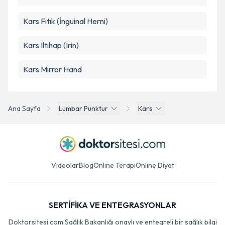
Kars Fıtık (İnguinal Herni)
Kars Iltihap (Irin)
Kars Mirror Hand
Ana Sayfa
Lumbar Punktur
Kars
Videolar
Blog
Online Terapi
Online Diyet
SERTİFİKA VE ENTEGRASYONLAR
Doktorsitesi.com Sağlık Bakanlığı onaylı ve entegreli bir sağlık bilgi