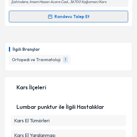
Şahindere, İmam Hasan Acara Cad., 36700 Kağızman/Kars
Randevu Talep Et
Randevu Takvimi Talebi
Ass. Dr. Mehmet Veysel Başkan
için randevu takvimi
talebi oluşturun. Size bu uzmandan randevu almanız
İlgili Branşlar
için bir takvim hazırlandığında e-posta ile
bilgilendireceğiz.
Ortopedi ve Travmatoloji
1
E-posta Adresiniz
Kars İlçeleri
Kişisel verilerimin işlenmesine ilişkin
Aydınlatma
Lumbar punktur ile İlgili Hastalıklar
Metni
'ni okudum ve kişisel verilerimin belirtilen
kapsamda işlenmesini kabul ediyorum.
Kars El Tümörleri
Takvim Talebini Gönder
Kars El Yaralanması