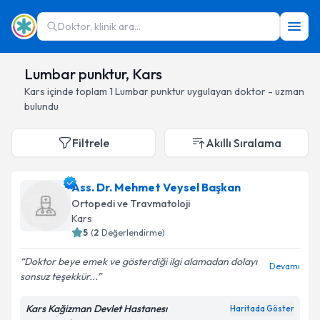
Doktor, klinik ara...
Lumbar punktur, Kars
Kars
içinde toplam
1
Lumbar punktur
uygulayan doktor - uzman
bulundu
Filtrele
Akıllı Sıralama
Ass. Dr. Mehmet Veysel Başkan
Ortopedi ve Travmatoloji
Kars
5
(
2
Değerlendirme)
Doktor beye emek ve gösterdiği ilgi alamadan dolayı
Devamı
sonsuz teşekkür...
Kars Kağizman Devlet Hastanesı
Haritada Göster