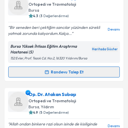
oluşturun. Size bu uzmandan randevu almanız için bir
Ortopedi ve Travmatoloji
takvim hazırlandığında e-posta ile bilgilendireceğiz.
Bursa
4.3
(
3
Değerlendirme)
E-posta Adresiniz
Bir seneden beri çektiğim sancılar yüzünden sürekli
Devamı
yatmak zorunda kalıyordum.Kalça...
Bursa Yüksek İhtisas Eğitim Araştırma
Kişisel verilerimin işlenmesine ilişkin
Aydınlatma
Haritada Göster
Hastanesi (S)
Metni
'ni okudum ve kişisel verilerimin belirtilen
152 Evler, Prof. Tezok Cd. No:2, 16320 Yıldırım/Bursa
kapsamda işlenmesini kabul ediyorum.
Randevu Talep Et
Randevu Takvimi Talebi
Takvim Talebini Gönder
Uzm. Dr. Erdeniz Duygulu
için randevu takvimi talebi
Op. Dr. Atakan Subaşı
oluşturun. Size bu uzmandan randevu almanız için bir
Ortopedi ve Travmatoloji
takvim hazırlandığında e-posta ile bilgilendireceğiz.
Bursa
, Yıldırım
4.9
(
5
Değerlendirme)
E-posta Adresiniz
Allah ondan binkere razi olsun isinde de kisiliginde
Devamı