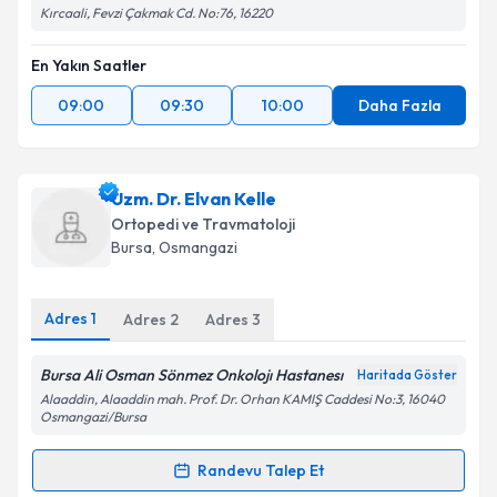
Kırcaali, Fevzi Çakmak Cd. No:76, 16220
En Yakın Saatler
09:00
09:30
10:00
Daha Fazla
Uzm. Dr. Elvan Kelle
Ortopedi ve Travmatoloji
Bursa
, Osmangazi
Adres
1
Adres
2
Adres
3
Bursa Ali Osman Sönmez Onkolojı Hastanesı
Haritada Göster
Alaaddin, Alaaddin mah. Prof. Dr. Orhan KAMIŞ Caddesi No:3, 16040
Osmangazi/Bursa
Randevu Talep Et
Randevu Takvimi Talebi