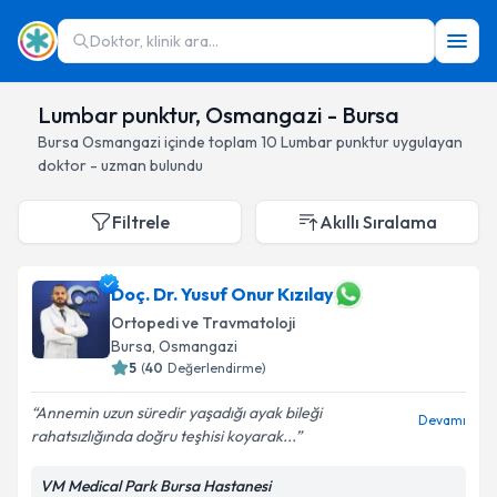
Doktor, klinik ara...
Lumbar punktur, Osmangazi - Bursa
Bursa
Osmangazi
içinde toplam
10
Lumbar punktur
uygulayan
doktor - uzman bulundu
Filtrele
Akıllı Sıralama
Doç. Dr. Yusuf Onur Kızılay
Ortopedi ve Travmatoloji
Bursa
, Osmangazi
5
(
40
Değerlendirme)
Annemin uzun süredir yaşadığı ayak bileği
Devamı
rahatsızlığında doğru teşhisi koyarak...
VM Medical Park Bursa Hastanesi