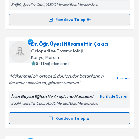
Sağlık, Şehitler Cad., 14300 Merkez/Bolu Merkez/Bolu
Takvim Talebini Gönder
Randevu Talep Et
Randevu Takvimi Talebi
Uzm. Dr. Sadullah Kara
için randevu takvimi talebi
Dr. Öğr. Üyesi Hüsamettin Çakıcı
oluşturun. Size bu uzmandan randevu almanız için bir
Ortopedi ve Travmatoloji
takvim hazırlandığında e-posta ile bilgilendireceğiz.
Konya
, Meram
5
(
1
Değerlendirme)
E-posta Adresiniz
Mükemmel bir ortopedi doktorudur başarılarının
Devamı
devamını dilerim saygılarımı sunarım
İzzet Baysal Eğitim Ve Araştırma Hastanesi
Haritada Göster
Kişisel verilerimin işlenmesine ilişkin
Aydınlatma
Sağlık, Şehitler Cad., 14300 Merkez/Bolu Merkez/Bolu
Metni
'ni okudum ve kişisel verilerimin belirtilen
kapsamda işlenmesini kabul ediyorum.
Randevu Talep Et
Randevu Takvimi Talebi
Takvim Talebini Gönder