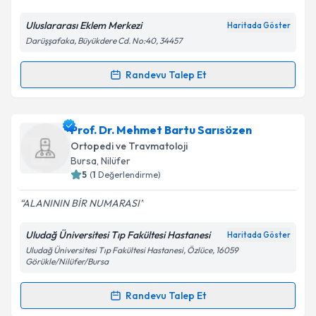
Uluslararası Eklem Merkezi
Haritada Göster
Darüşşafaka, Büyükdere Cd. No:40, 34457
Randevu Talep Et
Randevu Takvimi Talebi
Doç. Dr. Kayahan Karaytuğ
için randevu takvimi
Prof. Dr. Mehmet Bartu Sarısözen
talebi oluşturun. Size bu uzmandan randevu almanız
Ortopedi ve Travmatoloji
için bir takvim hazırlandığında e-posta ile
Bursa
, Nilüfer
bilgilendireceğiz.
5
(
1
Değerlendirme)
E-posta Adresiniz
ALANININ BİR NUMARASI
Uludağ Üniversitesi Tıp Fakültesi Hastanesi
Haritada Göster
Uludağ Üniversitesi Tıp Fakültesi Hastanesi, Özlüce, 16059
Görükle/Nilüfer/Bursa
Kişisel verilerimin işlenmesine ilişkin
Aydınlatma
Metni
'ni okudum ve kişisel verilerimin belirtilen
Randevu Talep Et
kapsamda işlenmesini kabul ediyorum.
Randevu Takvimi Talebi