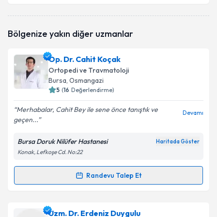
Uzm. Dr. Elvan Kelle
için randevu takvimi talebi
Bölgenize yakın diğer uzmanlar
oluşturun. Size bu uzmandan randevu almanız için bir
takvim hazırlandığında e-posta ile bilgilendireceğiz.
Op. Dr. Cahit Koçak
E-posta Adresiniz
Ortopedi ve Travmatoloji
Bursa
, Osmangazi
5
(
16
Değerlendirme)
Merhabalar, Cahit Bey ile sene önce tanıştık ve
Kişisel verilerimin işlenmesine ilişkin
Aydınlatma
Devamı
geçen...
Metni
'ni okudum ve kişisel verilerimin belirtilen
kapsamda işlenmesini kabul ediyorum.
Bursa Doruk Nilüfer Hastanesi
Haritada Göster
Konak, Lefkoşe Cd. No:22
Takvim Talebini Gönder
Randevu Talep Et
Randevu Takvimi Talebi
Op. Dr. Cahit Koçak
için randevu takvimi talebi
Uzm. Dr. Erdeniz Duygulu