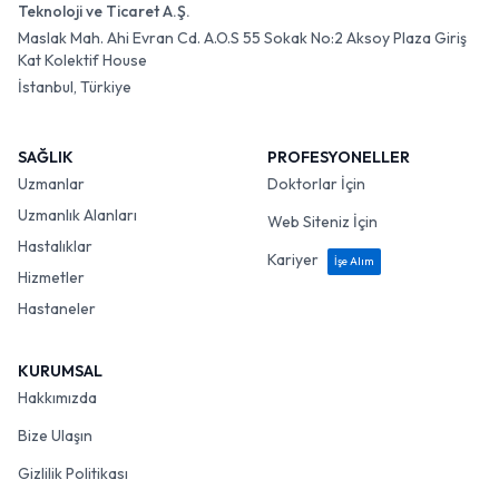
Teknoloji ve Ticaret A.Ş.
Maslak Mah. Ahi Evran Cd. A.O.S 55 Sokak No:2 Aksoy Plaza Giriş
Kat Kolektif House
İstanbul, Türkiye
SAĞLIK
PROFESYONELLER
Uzmanlar
Doktorlar İçin
Uzmanlık Alanları
Web Siteniz İçin
Hastalıklar
Kariyer
İşe Alım
Hizmetler
Hastaneler
KURUMSAL
Hakkımızda
Bize Ulaşın
Gizlilik Politikası