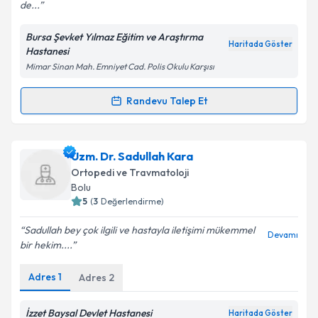
de...
Bursa Şevket Yılmaz Eğitim ve Araştırma
Kişisel verilerimin işlenmesine ilişkin
Aydınlatma
Haritada Göster
Hastanesi
Metni
'ni okudum ve kişisel verilerimin belirtilen
Mimar Sinan Mah. Emniyet Cad. Polis Okulu Karşısı
kapsamda işlenmesini kabul ediyorum.
Randevu Talep Et
Randevu Takvimi Talebi
Takvim Talebini Gönder
Op. Dr. Atakan Subaşı
için randevu takvimi talebi
Uzm. Dr. Sadullah Kara
oluşturun. Size bu uzmandan randevu almanız için bir
Ortopedi ve Travmatoloji
takvim hazırlandığında e-posta ile bilgilendireceğiz.
Bolu
5
(
3
Değerlendirme)
E-posta Adresiniz
Sadullah bey çok ilgili ve hastayla iletişimi mükemmel
Devamı
bir hekim....
Adres
1
Adres
2
Kişisel verilerimin işlenmesine ilişkin
Aydınlatma
Metni
'ni okudum ve kişisel verilerimin belirtilen
kapsamda işlenmesini kabul ediyorum.
İzzet Baysal Devlet Hastanesi
Haritada Göster