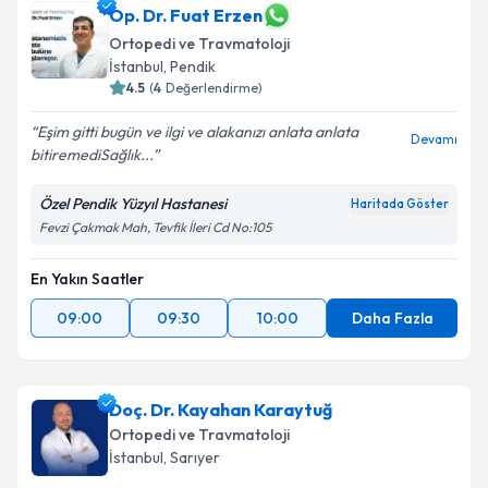
Dr. Öğr. Üyesi Hüsamettin Çakıcı
için randevu
Op. Dr. Fuat Erzen
takvimi talebi oluşturun. Size bu uzmandan randevu
Ortopedi ve Travmatoloji
almanız için bir takvim hazırlandığında e-posta ile
İstanbul
, Pendik
bilgilendireceğiz.
4.5
(
4
Değerlendirme)
E-posta Adresiniz
Eşim gitti bugün ve ilgi ve alakanızı anlata anlata
Devamı
bitiremediSağlık...
Özel Pendik Yüzyıl Hastanesi
Haritada Göster
Kişisel verilerimin işlenmesine ilişkin
Aydınlatma
Fevzi Çakmak Mah, Tevfik İleri Cd No:105
Metni
'ni okudum ve kişisel verilerimin belirtilen
kapsamda işlenmesini kabul ediyorum.
En Yakın Saatler
09:00
09:30
10:00
Daha Fazla
Takvim Talebini Gönder
Doç. Dr. Kayahan Karaytuğ
Ortopedi ve Travmatoloji
İstanbul
, Sarıyer