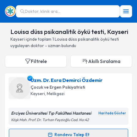
Doktor, klinik ara...
Louisa düss psikanalitik öykü testi, Kayseri
Kayseri
içinde toplam
1
Louisa düss psikanalitik öykü testi
uygulayan doktor - uzman bulundu
Filtrele
Akıllı Sıralama
Uzm. Dr. Esra Demirci Özdemir
Çocuk ve Ergen Psikiyatristi
Kayseri
, Melikgazi
Erciyes Üniversitesi Tıp Fakültesi Hastanesi
Haritada Göster
Köşk Mah. Prof. Dr. Turhan Feyzioğlu Cad. No:42
Randevu Talep Et