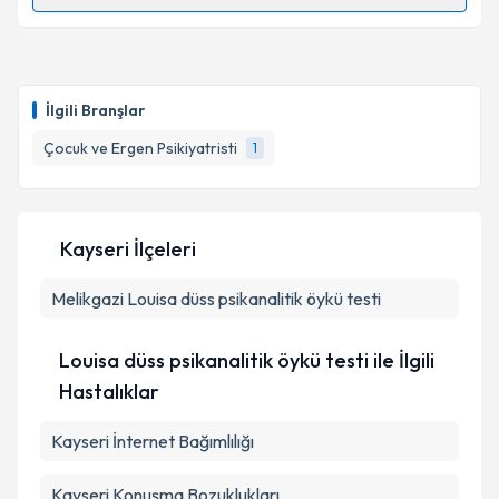
Randevu Takvimi Talebi
Uzm. Dr. Esra Demirci Özdemir
için randevu
takvimi talebi oluşturun. Size bu uzmandan randevu
İlgili Branşlar
almanız için bir takvim hazırlandığında e-posta ile
bilgilendireceğiz.
Çocuk ve Ergen Psikiyatristi
1
E-posta Adresiniz
Kayseri İlçeleri
Melikgazi
Kişisel verilerimin işlenmesine ilişkin
Louisa düss psikanalitik öykü testi
Aydınlatma
Metni
'ni okudum ve kişisel verilerimin belirtilen
kapsamda işlenmesini kabul ediyorum.
Louisa düss psikanalitik öykü testi ile İlgili
Hastalıklar
Takvim Talebini Gönder
Kayseri İnternet Bağımlılığı
Kayseri Konuşma Bozuklukları