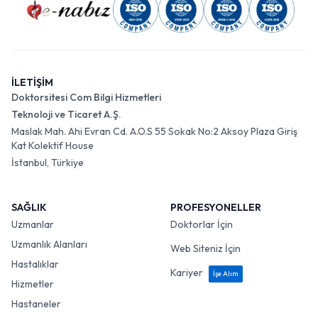
İLETİŞİM
Doktorsitesi Com Bilgi Hizmetleri
Teknoloji ve Ticaret A.Ş.
Maslak Mah. Ahi Evran Cd. A.O.S 55 Sokak No:2 Aksoy Plaza Giriş
Kat Kolektif House
İstanbul, Türkiye
SAĞLIK
PROFESYONELLER
Uzmanlar
Doktorlar İçin
Uzmanlık Alanları
Web Siteniz İçin
Hastalıklar
Kariyer
İşe Alım
Hizmetler
Hastaneler