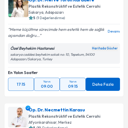
bilgilendireceğiz.
Plastik Rekonstrüktif ve Estetik Cerrahi
Sakarya
, Adapazarı
E-posta Adresiniz
5
(
1
Değerlendirme)
Meme küçültme sürecimde hem estetik hem de sağlık
Devamı
açısından doğru...
Kişisel verilerimin işlenmesine ilişkin
Aydınlatma
Özel Beyhekim Hastanesi
Haritada Göster
Metni
'ni okudum ve kişisel verilerimin belirtilen
sakarya caddesi beyhekim sokak no: 10, Tepekum, 54100
kapsamda işlenmesini kabul ediyorum.
Adapazarı/Sakarya, Turkey
En Yakın Saatler
Takvim Talebini Gönder
Yarın
Yarın
17:15
Daha Fazla
09:00
09:15
Op. Dr. Necmettin Karasu
Plastik Rekonstrüktif ve Estetik Cerrahi
Afyonkarahisar
, Merkez
5
(
10
Değerlendirme)