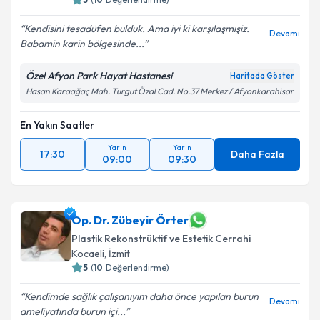
Kendisini tesadüfen bulduk. Ama iyi ki karşılaşmışiz.
Devamı
Babamin karin bölgesinde...
Özel Afyon Park Hayat Hastanesi
Haritada Göster
Hasan Karaağaç Mah. Turgut Özal Cad. No.37 Merkez / Afyonkarahisar
En Yakın Saatler
Yarın
Yarın
17:30
Daha Fazla
09:00
09:30
Op. Dr. Zübeyir Örter
Plastik Rekonstrüktif ve Estetik Cerrahi
Kocaeli
, İzmit
5
(
10
Değerlendirme)
Kendimde sağlık çalışanıyım daha önce yapılan burun
Devamı
ameliyatında burun içi...