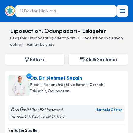
Doktor, klinik ara...
Liposuction, Odunpazarı - Eskişehir
Eskişehir
Odunpazarı
içinde toplam
10
Liposuction
uygulayan
doktor - uzman bulundu
Filtrele
Akıllı Sıralama
Op. Dr. Mehmet Sezgin
Plastik Rekonstrüktif ve Estetik Cerrahi
Eskişehir
, Odunpazarı
Özel Ümit Vişnelik Hastanesi
Haritada Göster
Vişnelik, Şht. Yusuf Turgut Sk. No:3
En Yakın Saatler