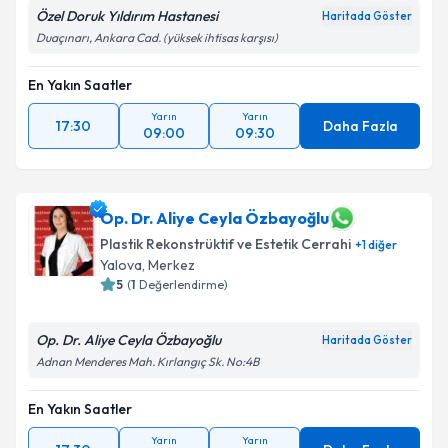
Özel Doruk Yıldırım Hastanesi
Haritada Göster
Duaçınarı, Ankara Cad. (yüksek ihtisas karşısı)
En Yakın Saatler
Yarın
Yarın
17:30
Daha Fazla
09:00
09:30
Op. Dr. Aliye Ceyla Özbayoğlu
Plastik Rekonstrüktif ve Estetik Cerrahi
+
1
diğer
Yalova
, Merkez
5
(
1
Değerlendirme)
Op. Dr. Aliye Ceyla Özbayoğlu
Haritada Göster
Adnan Menderes Mah. Kırlangıç Sk. No:4B
En Yakın Saatler
Yarın
Yarın