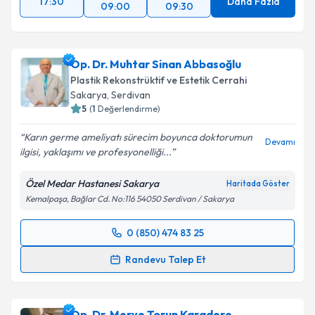
17:30
Daha Fazla
09:00
09:30
Op. Dr. Muhtar Sinan Abbasoğlu
Plastik Rekonstrüktif ve Estetik Cerrahi
Sakarya
, Serdivan
5
(
1
Değerlendirme)
Karın germe ameliyatı sürecim boyunca doktorumun
Devamı
ilgisi, yaklaşımı ve profesyonelliği...
Özel Medar Hastanesi Sakarya
Haritada Göster
Kemalpaşa, Bağlar Cd. No:116 54050 Serdivan / Sakarya
0 (850) 474 83 25
Randevu Takvimi Talebi
Randevu Talep Et
Op. Dr. Muhtar Sinan Abbasoğlu
için randevu
takvimi talebi oluşturun. Size bu uzmandan randevu
Op. Dr. Merve Torun Karadere
almanız için bir takvim hazırlandığında e-posta ile