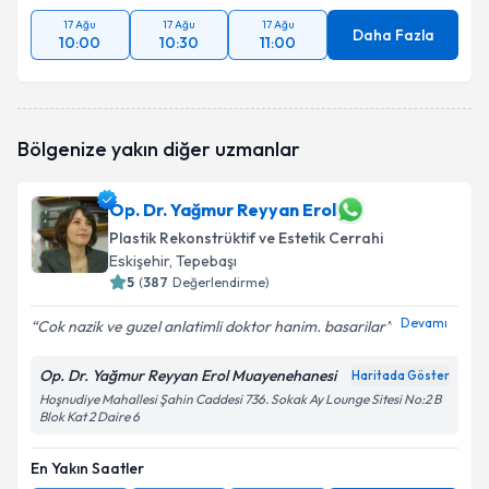
17 Ağu
17 Ağu
17 Ağu
Daha Fazla
10:00
10:30
11:00
Bölgenize yakın diğer uzmanlar
Op. Dr. Yağmur Reyyan Erol
Plastik Rekonstrüktif ve Estetik Cerrahi
Eskişehir
, Tepebaşı
5
(
387
Değerlendirme)
Devamı
Cok nazik ve guzel anlatimli doktor hanim. basarilar
Op. Dr. Yağmur Reyyan Erol Muayenehanesi
Haritada Göster
Hoşnudiye Mahallesi Şahin Caddesi 736. Sokak Ay Lounge Sitesi No:2 B
Blok Kat 2 Daire 6
En Yakın Saatler