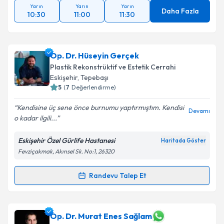
Yarın
Yarın
Yarın
Daha Fazla
10:30
11:00
11:30
Op. Dr. Hüseyin Gerçek
Plastik Rekonstrüktif ve Estetik Cerrahi
Eskişehir
, Tepebaşı
5
(
7
Değerlendirme)
Kendisine üç sene önce burnumu yaptırmıştım. Kendisi
Devamı
o kadar ilgili...
Eskişehir Özel Gürlife Hastanesi
Haritada Göster
Fevziçakmak, Akınsel Sk. No:1, 26320
Randevu Talep Et
Randevu Takvimi Talebi
Op. Dr. Hüseyin Gerçek
için randevu takvimi talebi
Op. Dr. Murat Enes Sağlam
oluşturun. Size bu uzmandan randevu almanız için bir