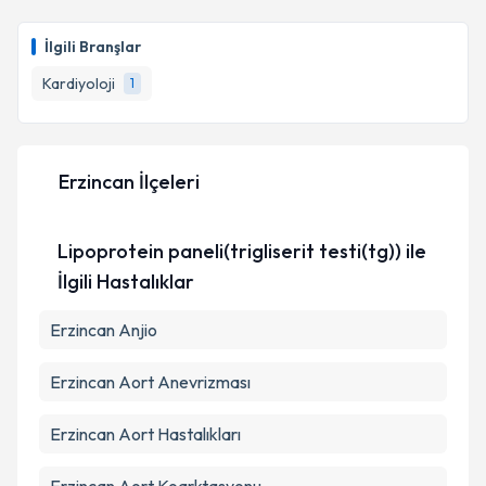
Dr. İsmail Hakkı Eren
için randevu takvimi talebi
oluşturun. Size bu uzmandan randevu almanız için bir
İlgili Branşlar
takvim hazırlandığında e-posta ile bilgilendireceğiz.
Kardiyoloji
1
E-posta Adresiniz
Erzincan İlçeleri
Kişisel verilerimin işlenmesine ilişkin
Aydınlatma
Metni
'ni okudum ve kişisel verilerimin belirtilen
Lipoprotein paneli(trigliserit testi(tg)) ile
kapsamda işlenmesini kabul ediyorum.
İlgili Hastalıklar
Takvim Talebini Gönder
Erzincan Anjio
Erzincan Aort Anevrizması
Erzincan Aort Hastalıkları