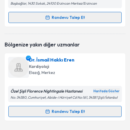
Başbağlar, 1430 Sokak, 24100 Erzincan Merkez/Erzincan
Randevu Talep Et
Randevu Takvimi Talebi
Dr. Mutlu Büyüklü
için randevu takvimi talebi
Bölgenize yakın diğer uzmanlar
oluşturun. Size bu uzmandan randevu almanız için bir
takvim hazırlandığında e-posta ile bilgilendireceğiz.
Dr. İsmail Hakkı Eren
E-posta Adresiniz
Kardiyoloji
Elazığ
, Merkez
Özel Şişli Florence Nightingale Hastanesi
Kişisel verilerimin işlenmesine ilişkin
Aydınlatma
Haritada Göster
Metni
'ni okudum ve kişisel verilerimin belirtilen
No: 34380, Cumhuriyet, Abide-i Hürriyet Cd No:161, 34381 Şişli/İstanbul
kapsamda işlenmesini kabul ediyorum.
Randevu Talep Et
Randevu Takvimi Talebi
Takvim Talebini Gönder