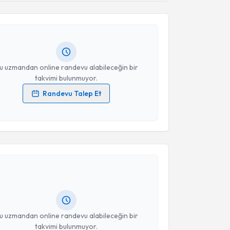
Ay
için randevu takvimi talebi oluşturun. Size bu
ndevu almanız için bir takvim hazırlandığında e-
Takvim Talebini Gönder
lgilendireceğiz.
resiniz
u uzmandan online randevu alabileceğin bir
takvimi bulunmuyor.
Randevu Talep Et
 verilerimin işlenmesine ilişkin
Aydınlatma Metni
'ni
 ve kişisel verilerimin belirtilen kapsamda
esini kabul ediyorum.
akvimi Talebi
Takvim Talebini Gönder
 Derya Jemiri
için randevu takvimi talebi oluşturun.
andan randevu almanız için bir takvim
ında e-posta ile bilgilendireceğiz.
resiniz
u uzmandan online randevu alabileceğin bir
takvimi bulunmuyor.