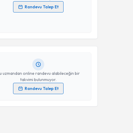
Randevu Talep Et
 verilerimin işlenmesine ilişkin
Aydınlatma Metni
'ni
 ve kişisel verilerimin belirtilen kapsamda
akvimi Talebi
esini kabul ediyorum.
han Bedirhanoğlu
için randevu takvimi talebi
Takvim Talebini Gönder
Size bu uzmandan randevu almanız için bir takvim
ında e-posta ile bilgilendireceğiz.
resiniz
u uzmandan online randevu alabileceğin bir
takvimi bulunmuyor.
Randevu Talep Et
 verilerimin işlenmesine ilişkin
Aydınlatma Metni
'ni
 ve kişisel verilerimin belirtilen kapsamda
esini kabul ediyorum.
Takvim Talebini Gönder