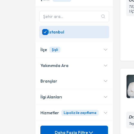
O
TE
1 İ
İstanbul
İlçe
Şişli
Yakınımda Ara
Branşlar
Konumuma yakın uzmanları
Kadıköy
göster
Bakırköy
İlgi Alanları
Şişli
Hizmetler
Lipoliz ile zayıflama
Sertifikalı Medikal Estetik
Dr
Ataşehir
Teş
Pratisyen Hekimlik
Mezuniyet
Botoks
Daha Fazla Filtre
Çekmeköy