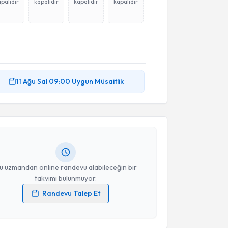
palıdır
kapalıdır
kapalıdır
kapalıdır
akvimi Talebi
11 Ağu
Sal
09:00
Uygun Müsaitlik
Jemiri
için randevu takvimi talebi oluşturun. Size bu
ndevu almanız için bir takvim hazırlandığında e-
lgilendireceğiz.
resiniz
u uzmandan online randevu alabileceğin bir
takvimi bulunmuyor.
Randevu Talep Et
 verilerimin işlenmesine ilişkin
Aydınlatma Metni
'ni
akvimi Talebi
 ve kişisel verilerimin belirtilen kapsamda
esini kabul ediyorum.