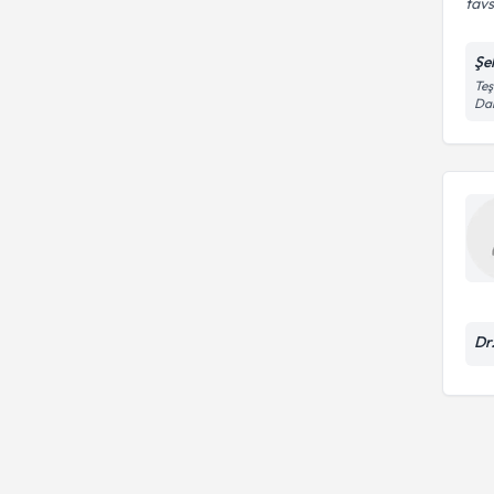
tavs
Şe
Teş
Dai
Dr