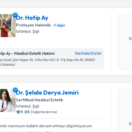
Dr. Hatip 
uzmandan ra
Dr. Hatip Ay
posta ile bi
Pratisyen Hekimlik
+
1
diğer
E-posta Ad
İstanbul
, Şişli
B
tip Ay - Medikal Estetik Hekimi
Haritada Göster
Kişisel
rutiyet, Şair Nigar Sk. Villa Han NO: 5- 9 İç Kapı No:18, 34880
li/İstanbul
okudum
işlenm
Randevu T
Dr. Şelale Derya Jemiri
Dr. Şelale
Size bu uzm
Sertifikalı Medikal Estetik
hazırlandığ
İstanbul
, Şişli
5
(
88
Değerlendirme)
E-posta Ad
B
umlu memnum kaldım devam etmeyi düşümüyorum