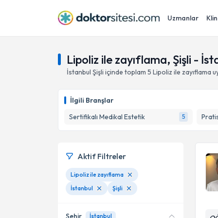
Uzmanlar
Klin
Lipoliz ile zayıflama, Şişli - İs
İstanbul
Şişli
içinde toplam
5
Lipoliz ile zayıflama
uy
İlgili Branşlar
Sertifikalı Medikal Estetik
Prati
5
Aktif Filtreler
Lipoliz ile zayıflama
İstanbul
Şişli
Şehir
İstanbul