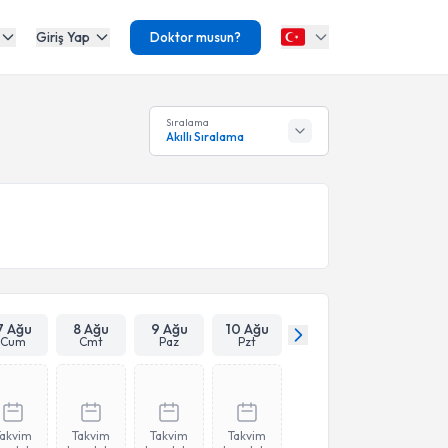
Giriş Yap
Doktor musun?
Sıralama
Akıllı Sıralama
7 Ağu
8 Ağu
9 Ağu
10 Ağu
Cum
Cmt
Paz
Pzt
Takvim
Takvim
Takvim
Takvim