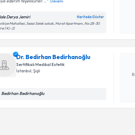
iye ederim teşekkürler. ..
Devamı
Kişisel
lale Derya Jemiri
Haritada Göster
okudum
Randevu T
vikiye Mahallesi, Sezai Selek sokak, Murat Apartmanı, No:28-30
işlenm
re:1 K(-2)
Dr. Bedir
oluşturun. 
hazırlandığ
Dr. Bedirhan Bedirhanoğlu
Sertifikalı Medikal Estetik
E-posta Ad
İstanbul
, Şişli
B
. Bedirhan Bedirhanoğlu
Kişisel
okudum
işlenm