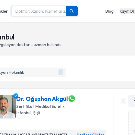
ikler
Blog
Kayıt Ol
tanbul
gulayan doktor - uzman bulundu
syen Hekimlik
1
Dr. Oğuzhan Akgül
Sertifikalı Medikal Estetik
İstanbul
, Şişli