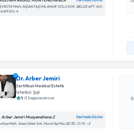
ĞUZHAN AKGÜL MUAYENEHANESİ
Haritada Göster
ka
ŞVİKİYE MAH. NİŞANTAŞI IHLAMUR YOLU SOK. BELDE APT. NO:
Ç KAPI NO: 4
Randevu T
Dr. Arber 
uzmandan ra
Dr. Arber Jemiri
posta ile bi
Sertifikalı Medikal Estetik
E-posta Ad
İstanbul
, Şişli
5
(
1
Değerlendirme)
B
. Arber Jemiri Muayenehane 2
Haritada Göster
Kişisel
Randevu T
vikiye Mah. Sezai Selek Sok. Murat Apt No:28/30 . D:1 K: -2
okudum
işlenm