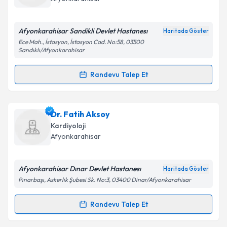
E-posta Adresiniz
Afyonkarahisar Sandikli Devlet Hastanesı
Haritada Göster
Ece Mah., İstasyon, İstasyon Cad. No:58, 03500
Sandıklı/Afyonkarahisar
Kişisel verilerimin işlenmesine ilişkin
Aydınlatma
Randevu Talep Et
Metni
'ni okudum ve kişisel verilerimin belirtilen
Randevu Takvimi Talebi
kapsamda işlenmesini kabul ediyorum.
Uzm. Dr. Zeynep Yapan Emren
için randevu takvimi
Dr. Fatih Aksoy
Takvim Talebini Gönder
talebi oluşturun. Size bu uzmandan randevu almanız
Kardiyoloji
için bir takvim hazırlandığında e-posta ile
Afyonkarahisar
bilgilendireceğiz.
E-posta Adresiniz
Afyonkarahisar Dınar Devlet Hastanesı
Haritada Göster
Pınarbaşı, Askerlik Şubesi Sk. No:3, 03400 Dinar/Afyonkarahisar
Randevu Talep Et
Randevu Takvimi Talebi
Kişisel verilerimin işlenmesine ilişkin
Aydınlatma
Metni
'ni okudum ve kişisel verilerimin belirtilen