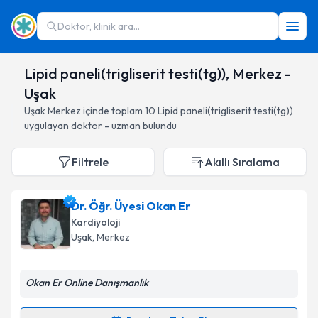
Doktor, klinik ara...
Lipid paneli(trigliserit testi(tg)), Merkez -
Uşak
Uşak
Merkez
içinde toplam
10
Lipid paneli(trigliserit testi(tg))
uygulayan doktor - uzman bulundu
Filtrele
Akıllı Sıralama
Dr. Öğr. Üyesi Okan Er
Kardiyoloji
Uşak
, Merkez
Okan Er Online Danışmanlık