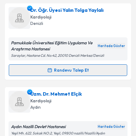
kapsamda işlenmesini kabul ediyorum.
Dr. Fatih Aksoy
için randevu takvimi talebi oluşturun.
Dr. Öğr. Üyesi Yalın Tolga Yaylalı
Size bu uzmandan randevu almanız için bir takvim
Kardiyoloji
hazırlandığında e-posta ile bilgilendireceğiz.
Takvim Talebini Gönder
Denizli
E-posta Adresiniz
Pamukkale Üniversitesi Eğitim Uygulama Ve
Haritada Göster
Araştırma Hastanesi
Saraylar, Hastane Cd. No:42, 20010 Denizli Merkez/Denizli
Kişisel verilerimin işlenmesine ilişkin
Aydınlatma
Metni
'ni okudum ve kişisel verilerimin belirtilen
Randevu Talep Et
Randevu Takvimi Talebi
kapsamda işlenmesini kabul ediyorum.
Dr. Öğr. Üyesi Yalın Tolga Yaylalı
için randevu
Uzm. Dr. Mehmet Elçik
Takvim Talebini Gönder
takvimi talebi oluşturun. Size bu uzmandan randevu
Kardiyoloji
almanız için bir takvim hazırlandığında e-posta ile
Aydın
bilgilendireceğiz.
E-posta Adresiniz
Aydın Nazilli Devlet Hastanesi
Haritada Göster
Yeşil Mh. 622. Sokak NO:2, Yeşil, 09800 nazilli/Nazilli/Aydın