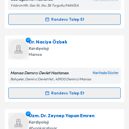
Yıldırım Mh. Gar Sk. No: 38 Turgutlu/MANİSA
Randevu Talep Et
Randevu Takvimi Talebi
Yrd. Doç. Dr. Yavuz Uğurlu
için randevu takvimi
Dr. Naciye Özbek
talebi oluşturun. Size bu uzmandan randevu almanız
Kardiyoloji
için bir takvim hazırlandığında e-posta ile
Manisa
bilgilendireceğiz.
E-posta Adresiniz
Manısa Demırcı Devlet Hastanesı
Haritada Göster
Bahçeler, Demirci Devlet Hst., 45900 Demirci/Manisa
Randevu Talep Et
Randevu Takvimi Talebi
Kişisel verilerimin işlenmesine ilişkin
Aydınlatma
Metni
'ni okudum ve kişisel verilerimin belirtilen
kapsamda işlenmesini kabul ediyorum.
Dr. Naciye Özbek
için randevu takvimi talebi
Uzm. Dr. Zeynep Yapan Emren
oluşturun. Size bu uzmandan randevu almanız için bir
Kardiyoloji
takvim hazırlandığında e-posta ile bilgilendireceğiz.
Takvim Talebini Gönder
Afyonkarahisar