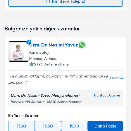
Randevu Talep Et
Randevu Takvimi Talebi
Dr. Öğr. Üyesi Okan Er
için randevu takvimi talebi
Bölgenize yakın diğer uzmanlar
oluşturun. Size bu uzmandan randevu almanız için bir
takvim hazırlandığında e-posta ile bilgilendireceğiz.
Uzm. Dr. Nesimi Yavuz
E-posta Adresiniz
Kardiyoloji
Manisa
, Akhisar
5
(
23
Değerlendirme)
Kişisel verilerimin işlenmesine ilişkin
Aydınlatma
Hümanist yaklaşım, açıklayıcı ve ilgili hizmet anlayışı ve
Devamı
Metni
'ni okudum ve kişisel verilerimin belirtilen
işini çok...
kapsamda işlenmesini kabul ediyorum.
Uzm. Dr. Nesimi Yavuz Muayenehanesi
Haritada Göster
Hürriyet, 415. Sk. No: 4, 45200 Akhisar/Manisa
Takvim Talebini Gönder
En Yakın Saatler
11:30
13:30
15:30
Daha Fazla