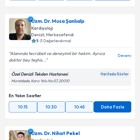
Uzm. Dr. Musa Şanlıalp
Kardiyoloji
Denizli
, Merkezefendi
5
(
1
Değerlendirme)
Alanında tecrübeli ve deneyimli bir hekim. Ayrıca
Devamı
doktor bey teşhis...
Özel Denizli Tekden Hastanesi
Haritada Göster
Muratdede, Karcı Yolu No:57, 20010
En Yakın Saatler
10:15
10:30
10:45
Daha Fazla
Uzm. Dr. Nihat Pekel