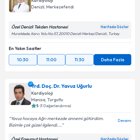
Kardiyoloji
Denizli
, Merkezefendi
Özel Denizli Tekden Hastanesi
Haritada Göster
Muratdede, Karcı Yolu No:57, 20010 Denizli Merkez/Denizli, Turkey
En Yakın Saatler
10:30
11:00
11:30
Daha Fazla
Yrd. Doç. Dr. Yavuz Uğurlu
Kardiyoloji
Manisa
, Turgutlu
5
(
1
Değerlendirme)
Yavuz hocaya Ağrı merkezde annemi götürdüm.
Devamı
Bizimle çok güzel ilgilendi....
Özel Egeumut Hastanesi
Haritada Göster