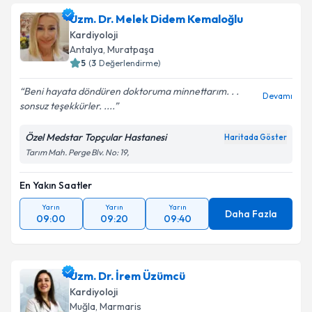
Uzm. Dr. Melek Didem Kemaloğlu
Kardiyoloji
Antalya
, Muratpaşa
5
(
3
Değerlendirme)
Beni hayata döndüren doktoruma minnettarım. . .
Devamı
sonsuz teşekkürler. ....
Özel Medstar Topçular Hastanesi
Haritada Göster
Tarım Mah. Perge Blv. No: 19,
En Yakın Saatler
Yarın
Yarın
Yarın
Daha Fazla
09:00
09:20
09:40
Uzm. Dr. İrem Üzümcü
Kardiyoloji
Muğla
, Marmaris