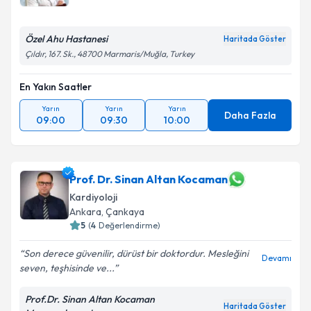
Özel Ahu Hastanesi
Haritada Göster
Çıldır, 167. Sk., 48700 Marmaris/Muğla, Turkey
En Yakın Saatler
Yarın
Yarın
Yarın
Daha Fazla
09:00
09:30
10:00
Prof. Dr. Sinan Altan Kocaman
Kardiyoloji
Ankara
, Çankaya
5
(
4
Değerlendirme)
Son derece güvenilir, dürüst bir doktordur. Mesleğini
Devamı
seven, teşhisinde ve...
Prof.Dr. Sinan Altan Kocaman
Haritada Göster