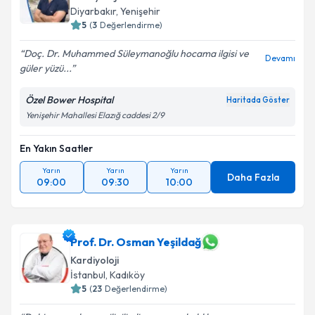
Diyarbakır
, Yenişehir
5
(
3
Değerlendirme)
Doç. Dr. Muhammed Süleymanoğlu hocama ilgisi ve
Devamı
güler yüzü...
Özel Bower Hospital
Haritada Göster
Yenişehir Mahallesi Elazığ caddesi 2/9
En Yakın Saatler
Yarın
Yarın
Yarın
Daha Fazla
09:00
09:30
10:00
Prof. Dr. Osman Yeşildağ
Kardiyoloji
İstanbul
, Kadıköy
5
(
23
Değerlendirme)