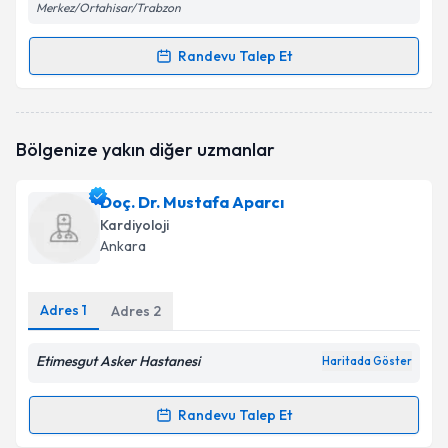
Merkez/Ortahisar/Trabzon
Randevu Talep Et
Randevu Takvimi Talebi
Prof. Dr. Mustafa Gökçe
için randevu takvimi talebi
Bölgenize yakın diğer uzmanlar
oluşturun. Size bu uzmandan randevu almanız için bir
takvim hazırlandığında e-posta ile bilgilendireceğiz.
Doç. Dr. Mustafa Aparcı
E-posta Adresiniz
Kardiyoloji
Ankara
Adres
1
Kişisel verilerimin işlenmesine ilişkin
Adres
2
Aydınlatma
Metni
'ni okudum ve kişisel verilerimin belirtilen
kapsamda işlenmesini kabul ediyorum.
Etimesgut Asker Hastanesi
Haritada Göster
Takvim Talebini Gönder
Randevu Talep Et
Randevu Takvimi Talebi