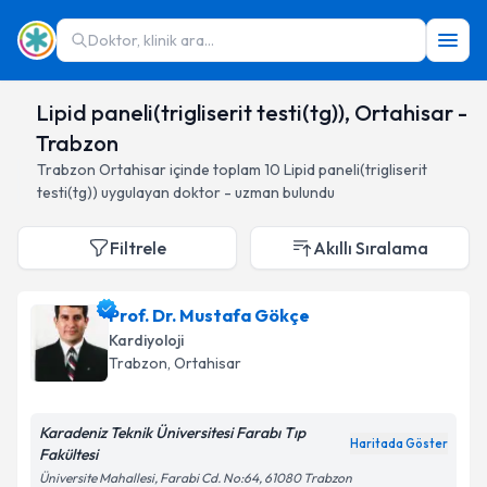
Doktor, klinik ara...
Lipid paneli(trigliserit testi(tg)), Ortahisar -
Trabzon
Trabzon
Ortahisar
içinde toplam
10
Lipid paneli(trigliserit
testi(tg))
uygulayan doktor - uzman bulundu
Filtrele
Akıllı Sıralama
Prof. Dr. Mustafa Gökçe
Kardiyoloji
Trabzon
, Ortahisar
Karadeniz Teknik Üniversitesi Farabı Tıp
Haritada Göster
Fakültesi
Üniversite Mahallesi, Farabi Cd. No:64, 61080 Trabzon