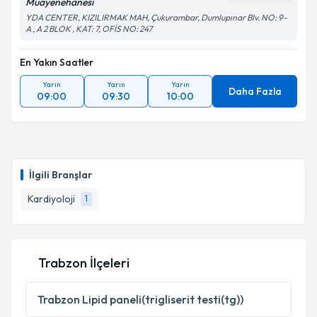
Muayenehanesi
YDA CENTER, KIZILIRMAK MAH, Çukurambar, Dumlupınar Blv. NO: 9-
A , A 2 BLOK , KAT: 7, OFİS NO: 247
En Yakın Saatler
Yarın
Yarın
Yarın
Daha Fazla
09:00
09:30
10:00
İlgili Branşlar
Kardiyoloji
1
Trabzon İlçeleri
Trabzon
Lipid paneli(trigliserit testi(tg))