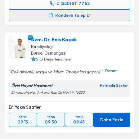
0 (850) 811 77 52
Randevu Takvimi Talebi
Randevu Talep Et
Uzm. Dr. Ceyla Zeynep Çolakoğlu Gevher
için
randevu takvimi talebi oluşturun. Size bu uzmandan
Uzm. Dr. Enis Koçak
randevu almanız için bir takvim hazırlandığında e-
posta ile bilgilendireceğiz.
Kardiyoloji
Bursa
, Osmangazi
E-posta Adresiniz
5
(
3
Değerlendirme)
Devamı
Çok dikkatli, saygılı ve kibar. Tavsiyeleri geçerli.
Özel Hayat Hastanesi
Haritada Göster
Kişisel verilerimin işlenmesine ilişkin
Aydınlatma
Elmasbahçeler, Ankara Yolu Cd No: 44, 16230
Metni
'ni okudum ve kişisel verilerimin belirtilen
kapsamda işlenmesini kabul ediyorum.
En Yakın Saatler
Yarın
Yarın
Yarın
Daha Fazla
Takvim Talebini Gönder
09:15
09:30
09:45