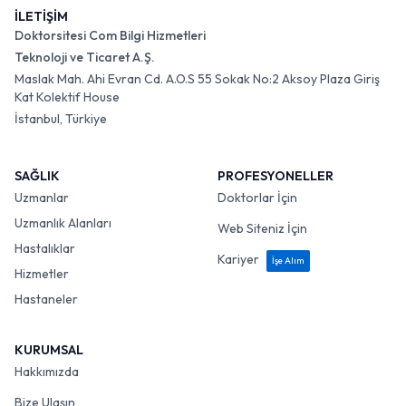
İLETİŞİM
Doktorsitesi Com Bilgi Hizmetleri
Teknoloji ve Ticaret A.Ş.
Maslak Mah. Ahi Evran Cd. A.O.S 55 Sokak No:2 Aksoy Plaza Giriş
Kat Kolektif House
İstanbul, Türkiye
SAĞLIK
PROFESYONELLER
Uzmanlar
Doktorlar İçin
Uzmanlık Alanları
Web Siteniz İçin
Hastalıklar
Kariyer
İşe Alım
Hizmetler
Hastaneler
KURUMSAL
Hakkımızda
Bize Ulaşın