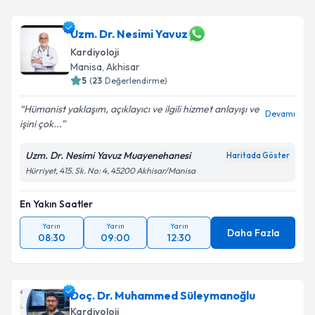
Doç. Dr. Mustafa Aparcı
için randevu takvimi talebi
Uzm. Dr. Nesimi Yavuz
oluşturun. Size bu uzmandan randevu almanız için bir
Kardiyoloji
takvim hazırlandığında e-posta ile bilgilendireceğiz.
Manisa
, Akhisar
5
(
23
Değerlendirme)
E-posta Adresiniz
Hümanist yaklaşım, açıklayıcı ve ilgili hizmet anlayışı ve
Devamı
işini çok...
Uzm. Dr. Nesimi Yavuz Muayenehanesi
Kişisel verilerimin işlenmesine ilişkin
Aydınlatma
Haritada Göster
Metni
'ni okudum ve kişisel verilerimin belirtilen
Hürriyet, 415. Sk. No: 4, 45200 Akhisar/Manisa
kapsamda işlenmesini kabul ediyorum.
En Yakın Saatler
Takvim Talebini Gönder
Yarın
Yarın
Yarın
Daha Fazla
08:30
09:00
12:30
Doç. Dr. Muhammed Süleymanoğlu
Kardiyoloji