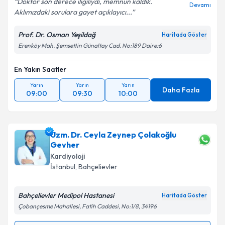
Doktor son derece iligiliydi, memnun kaldık.
Devamı
Aklımızdaki sorulara gayet açıklayıcı...
Prof. Dr. Osman Yeşildağ
Haritada Göster
Erenköy Mah. Şemsettin Günaltay Cad. No:189 Daire:6
En Yakın Saatler
Yarın
Yarın
Yarın
Daha Fazla
09:00
09:30
10:00
Uzm. Dr. Ceyla Zeynep Çolakoğlu
Gevher
Kardiyoloji
İstanbul
, Bahçelievler
Bahçelievler Medipol Hastanesi
Haritada Göster
Çobançesme Mahallesi, Fatih Caddesi, No:1/8, 34196