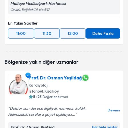
Maltepe Medicalpark Hastanesi
Cevizli, Bağdat Cd. No:547
En Yakın Saatler
11:00
11:30
12:00
Daha Fazla
Bölgenize yakın diğer uzmanlar
Prof. Dr. Osman Yeşildağ
Kardiyoloji
İstanbul
, Kadıköy
5
(
23
Değerlendirme)
Doktor son derece iligiliydi, memnun kaldık.
Devamı
Aklımızdaki sorulara gayet açıklayıcı...
Prof. Dr. Osman Yeşildağ
Haritada Göster