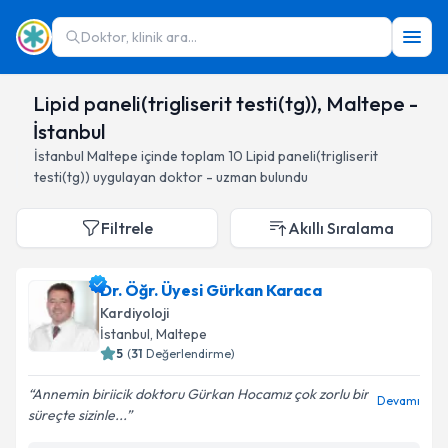
Doktor, klinik ara...
Lipid paneli(trigliserit testi(tg)), Maltepe -
İstanbul
İstanbul
Maltepe
içinde toplam
10
Lipid paneli(trigliserit
testi(tg))
uygulayan doktor - uzman bulundu
Filtrele
Akıllı Sıralama
Dr. Öğr. Üyesi Gürkan Karaca
Kardiyoloji
İstanbul
, Maltepe
5
(
31
Değerlendirme)
Annemin biriicik doktoru Gürkan Hocamız çok zorlu bir
Devamı
süreçte sizinle...