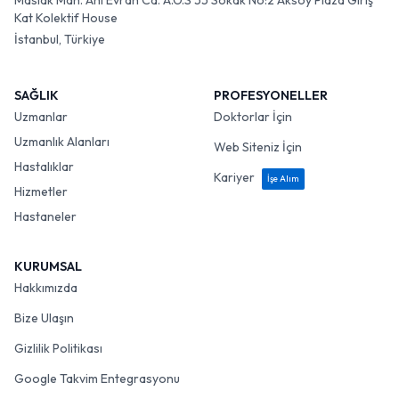
Maslak Mah. Ahi Evran Cd. A.O.S 55 Sokak No:2 Aksoy Plaza Giriş
Kat Kolektif House
İstanbul, Türkiye
SAĞLIK
PROFESYONELLER
Uzmanlar
Doktorlar İçin
Uzmanlık Alanları
Web Siteniz İçin
Hastalıklar
Kariyer
İşe Alım
Hizmetler
Hastaneler
KURUMSAL
Hakkımızda
Bize Ulaşın
Gizlilik Politikası
Google Takvim Entegrasyonu