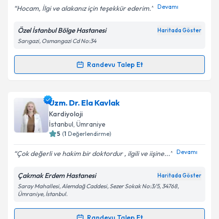
Devamı
Hocam, İlgi ve alakanız için teşekkür ederim.
Özel İstanbul Bölge Hastanesi
Haritada Göster
Sarıgazi, Osmangazi Cd No:34
Kişisel verilerimin işlenmesine ilişkin
Aydınlatma
Metni
'ni okudum ve kişisel verilerimin belirtilen
kapsamda işlenmesini kabul ediyorum.
Randevu Talep Et
Randevu Takvimi Talebi
Takvim Talebini Gönder
Prof. Dr. Hüseyin Uyarel
için randevu takvimi talebi
Uzm. Dr. Ela Kavlak
oluşturun. Size bu uzmandan randevu almanız için bir
Kardiyoloji
takvim hazırlandığında e-posta ile bilgilendireceğiz.
İstanbul
, Ümraniye
5
(
1
Değerlendirme)
E-posta Adresiniz
Devamı
Çok değerli ve hakim bir doktordur , ilgili ve iişine...
Çakmak Erdem Hastanesi
Haritada Göster
Saray Mahallesi, Alemdağ Caddesi, Sezer Sokak No:3/5, 34768,
Kişisel verilerimin işlenmesine ilişkin
Aydınlatma
Ümraniye, İstanbul.
Metni
'ni okudum ve kişisel verilerimin belirtilen
kapsamda işlenmesini kabul ediyorum.
Randevu Talep Et