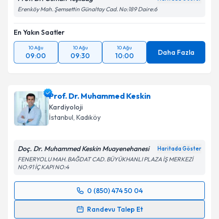
Erenköy Mah. Şemsettin Günaltay Cad. No:189 Daire:6
En Yakın Saatler
10 Ağu
10 Ağu
10 Ağu
Daha Fazla
09:00
09:30
10:00
Prof. Dr. Muhammed Keskin
Kardiyoloji
İstanbul
, Kadıköy
Doç. Dr. Muhammed Keskin Muayenehanesi
Haritada Göster
FENERYOLU MAH. BAĞDAT CAD. BÜYÜKHANLI PLAZA İŞ MERKEZİ
NO:91 İÇ KAPI NO:4
0 (850) 474 50 04
Randevu Takvimi Talebi
Randevu Talep Et