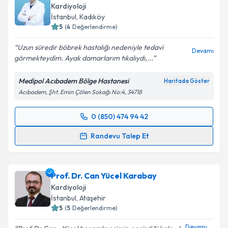
Kardiyoloji
İstanbul
, Kadıköy
5
(
4
Değerlendirme)
Uzun süredir böbrek hastalığı nedeniyle tedavi
Devamı
görmekteydim. Ayak damarlarım tıkalıydı,...
Medipol Acıbadem Bölge Hastanesi
Haritada Göster
Acıbadem, Şht. Emin Çölen Sokağı No:4, 34718
0 (850) 474 94 42
Randevu Takvimi Talebi
Randevu Talep Et
Prof. Dr. Ertuğrul Okuyan
için randevu takvimi talebi
oluşturun. Size bu uzmandan randevu almanız için bir
Prof. Dr. Can Yücel Karabay
takvim hazırlandığında e-posta ile bilgilendireceğiz.
Kardiyoloji
E-posta Adresiniz
İstanbul
, Ataşehir
5
(
5
Değerlendirme)
Devamı