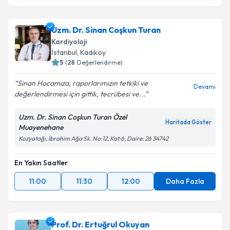
Prof. Dr. Muhammed Keskin
için randevu takvimi
talebi oluşturun. Size bu uzmandan randevu almanız
Uzm. Dr. Sinan Coşkun Turan
için bir takvim hazırlandığında e-posta ile
bilgilendireceğiz.
Kardiyoloji
İstanbul
, Kadıköy
E-posta Adresiniz
5
(
28
Değerlendirme)
Sinan Hocamıza, raporlarımızın tetkiki ve
Devamı
değerlendirmesi için gittik, tecrübesi ve...
Kişisel verilerimin işlenmesine ilişkin
Aydınlatma
Uzm. Dr. Sinan Coşkun Turan Özel
Metni
'ni okudum ve kişisel verilerimin belirtilen
Haritada Göster
Muayenehane
kapsamda işlenmesini kabul ediyorum.
Kozyatağı, İbrahim Ağa Sk. No:12, Kat:6, Daire: 26 34742
En Yakın Saatler
Takvim Talebini Gönder
11:00
11:30
12:00
Daha Fazla
Prof. Dr. Ertuğrul Okuyan