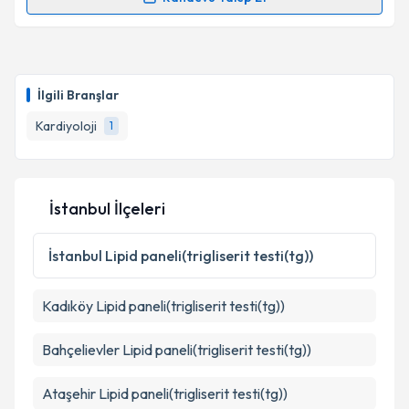
Randevu Takvimi Talebi
Takvim Talebini Gönder
Uzm. Dr. Ela Kavlak
için randevu takvimi talebi
oluşturun. Size bu uzmandan randevu almanız için bir
İlgili Branşlar
takvim hazırlandığında e-posta ile bilgilendireceğiz.
Kardiyoloji
1
E-posta Adresiniz
İstanbul İlçeleri
Kişisel verilerimin işlenmesine ilişkin
Aydınlatma
Metni
'ni okudum ve kişisel verilerimin belirtilen
İstanbul
Lipid paneli(trigliserit testi(tg))
kapsamda işlenmesini kabul ediyorum.
Kadıköy
Lipid paneli(trigliserit testi(tg))
Takvim Talebini Gönder
Bahçelievler
Lipid paneli(trigliserit testi(tg))
Ataşehir
Lipid paneli(trigliserit testi(tg))