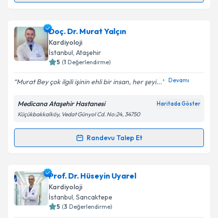
Takvim Talebini Gönder
Doç. Dr. Mustafa Adem Tatlısu
için randevu takvimi
Doç. Dr. Murat Yalçın
talebi oluşturun. Size bu uzmandan randevu almanız
Kardiyoloji
için bir takvim hazırlandığında e-posta ile
İstanbul
, Ataşehir
bilgilendireceğiz.
5
(
1
Değerlendirme)
E-posta Adresiniz
Devamı
Murat Bey çok ilgili işinin ehli bir insan, her şeyi...
Medicana Ataşehir Hastanesi
Haritada Göster
Küçükbakkalköy, Vedat Günyol Cd. No:24, 34750
Kişisel verilerimin işlenmesine ilişkin
Aydınlatma
Metni
'ni okudum ve kişisel verilerimin belirtilen
Randevu Talep Et
Randevu Takvimi Talebi
kapsamda işlenmesini kabul ediyorum.
Doç. Dr. Murat Yalçın
için randevu takvimi talebi
Prof. Dr. Hüseyin Uyarel
Takvim Talebini Gönder
oluşturun. Size bu uzmandan randevu almanız için bir
Kardiyoloji
takvim hazırlandığında e-posta ile bilgilendireceğiz.
İstanbul
, Sancaktepe
5
(
3
Değerlendirme)
E-posta Adresiniz