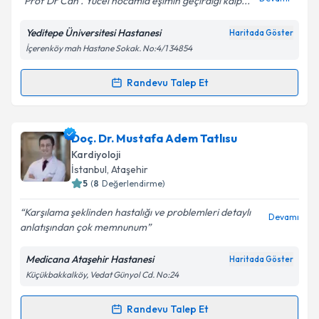
Prof Dr Can . Yücel hocamla eşimin geçirdiği kalp...
Kişisel verilerimin işlenmesine ilişkin
Aydınlatma
Yeditepe Üniversitesi Hastanesi
Haritada Göster
Metni
'ni okudum ve kişisel verilerimin belirtilen
İçerenköy mah Hastane Sokak. No:4/1 34854
kapsamda işlenmesini kabul ediyorum.
Randevu Talep Et
Randevu Takvimi Talebi
Takvim Talebini Gönder
Prof. Dr. Can Yücel Karabay
için randevu takvimi
Doç. Dr. Mustafa Adem Tatlısu
talebi oluşturun. Size bu uzmandan randevu almanız
Kardiyoloji
için bir takvim hazırlandığında e-posta ile
İstanbul
, Ataşehir
bilgilendireceğiz.
5
(
8
Değerlendirme)
E-posta Adresiniz
Karşılama şeklinden hastalığı ve problemleri detaylı
Devamı
anlatışından çok memnunum
Medicana Ataşehir Hastanesi
Haritada Göster
Küçükbakkalköy, Vedat Günyol Cd. No:24
Kişisel verilerimin işlenmesine ilişkin
Aydınlatma
Metni
'ni okudum ve kişisel verilerimin belirtilen
kapsamda işlenmesini kabul ediyorum.
Randevu Talep Et
Randevu Takvimi Talebi