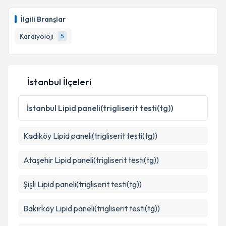
Uzm. Dr. Yasin Çakıllı
için randevu takvimi talebi
oluşturun. Size bu uzmandan randevu almanız için bir
İlgili Branşlar
takvim hazırlandığında e-posta ile bilgilendireceğiz.
Kardiyoloji
5
E-posta Adresiniz
İstanbul İlçeleri
Kişisel verilerimin işlenmesine ilişkin
Aydınlatma
Metni
'ni okudum ve kişisel verilerimin belirtilen
İstanbul
Lipid paneli(trigliserit testi(tg))
kapsamda işlenmesini kabul ediyorum.
Kadıköy
Lipid paneli(trigliserit testi(tg))
Takvim Talebini Gönder
Ataşehir
Lipid paneli(trigliserit testi(tg))
Şişli
Lipid paneli(trigliserit testi(tg))
Bakırköy
Lipid paneli(trigliserit testi(tg))