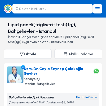
Doktor, klinik ara...
Lipid paneli(trigliserit testi(tg)),
Bahçelievler - İstanbul
İstanbul
Bahçelievler
içinde toplam
5
Lipid paneli(trigliserit
testi(tg))
uygulayan doktor - uzman bulundu
Filtrele
Akıllı Sıralama
Uzm. Dr. Ceyla Zeynep Çolakoğlu
Gevher
Kardiyoloji
İstanbul
, Bahçelievler
Bahçelievler Medipol Hastanesi
Haritada Göster
Çobançesme Mahallesi, Fatih Caddesi, No:1/8, 34196