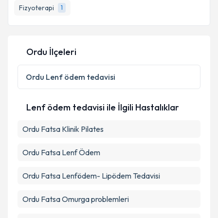
Fizyoterapi
1
E-posta Adresiniz
Ordu İlçeleri
Kişisel verilerimin işlenmesine ilişkin
Aydınlatma
Metni
'ni okudum ve kişisel verilerimin belirtilen
Ordu
Lenf ödem tedavisi
kapsamda işlenmesini kabul ediyorum.
Lenf ödem tedavisi ile İlgili Hastalıklar
Takvim Talebini Gönder
Ordu Fatsa Klinik Pilates
Ordu Fatsa Lenf Ödem
Ordu Fatsa Lenfödem- Lipödem Tedavisi
Ordu Fatsa Omurga problemleri