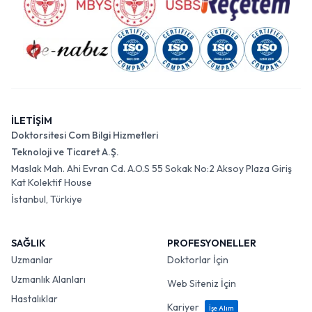
İLETİŞİM
Doktorsitesi Com Bilgi Hizmetleri
Teknoloji ve Ticaret A.Ş.
Maslak Mah. Ahi Evran Cd. A.O.S 55 Sokak No:2 Aksoy Plaza Giriş
Kat Kolektif House
İstanbul, Türkiye
SAĞLIK
PROFESYONELLER
Uzmanlar
Doktorlar İçin
Uzmanlık Alanları
Web Siteniz İçin
Hastalıklar
Kariyer
İşe Alım