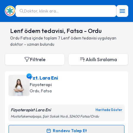
Doktor, klinik ara...
Lenf ödem tedavisi, Fatsa - Ordu
Ordu
Fatsa
içinde toplam
7
Lenf ödem tedavisi
uygulayan
doktor - uzman bulundu
Filtrele
Akıllı Sıralama
Fzt. Lara Eni
Fizyoterapi
Ordu
, Fatsa
Fizyoterapist Lara Eni
Haritada Göster
Mustafakemalpaşa, Şair Sokak No:6, 52400 Fatsa/Ordu
Randevu Talep Et