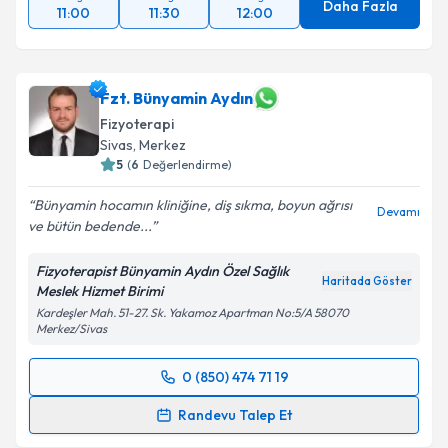
Daha Fazla
11:00
11:30
12:00
Fzt. Bünyamin Aydın
Fizyoterapi
Sivas
, Merkez
5
(
6
Değerlendirme)
Bünyamin hocamın kliniğine, diş sıkma, boyun ağrısı
Devamı
ve bütün bedende...
Fizyoterapist Bünyamin Aydın Özel Sağlık
Haritada Göster
Meslek Hizmet Birimi
Kardeşler Mah. 51-27. Sk. Yakamoz Apartman No:5/A 58070
Merkez/Sivas
0 (850) 474 71 19
Randevu Takvimi Talebi
Randevu Talep Et