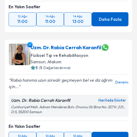
En Yakın Saatler
12 Ağu
14 Ağu
14 Ağu
Daha Fazla
11:00
11:00
13:00
Uzm. Dr. Rabia Cerrah Karanfil
Fiziksel Tıp ve Rehabilitasyon
Samsun
, Atakum
5
(
5
Değerlendirme)
Rabia hanıma uzun süredir geçmeyen bel ve diz ağrım
Devamı
için...
Uzm. Dr. Rabia Cerrah Karanfil
Haritada Göster
Cumhuriyet Mah. Adnan Menderes Bulv. Onuncu Sk Bina No: 327 K: 2 D:,
D:5, 55200 Samsun
En Yakın Saatler
10 Ağu
10 Ağu
10 Ağu