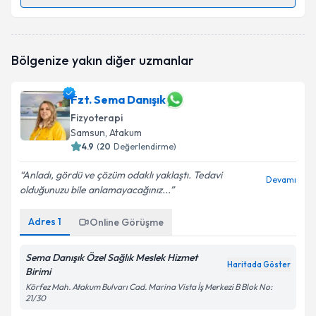
Randevu Takvimi Talebi
Fzt. Lara Eni
için randevu takvimi talebi oluşturun.
Bölgenize yakın diğer uzmanlar
Size bu uzmandan randevu almanız için bir takvim
hazırlandığında e-posta ile bilgilendireceğiz.
Fzt. Sema Danışık
E-posta Adresiniz
Fizyoterapi
Samsun
, Atakum
4.9
(
20
Değerlendirme)
Kişisel verilerimin işlenmesine ilişkin
Aydınlatma
Anladı, gördü ve çözüm odaklı yaklaştı. Tedavi
Devamı
Metni
'ni okudum ve kişisel verilerimin belirtilen
olduğunuzu bile anlamayacağınız...
kapsamda işlenmesini kabul ediyorum.
Adres
1
Online Görüşme
Takvim Talebini Gönder
Sema Danışık Özel Sağlık Meslek Hizmet
Haritada Göster
Birimi
Körfez Mah. Atakum Bulvarı Cad. Marina Vista İş Merkezi B Blok No:
21/30