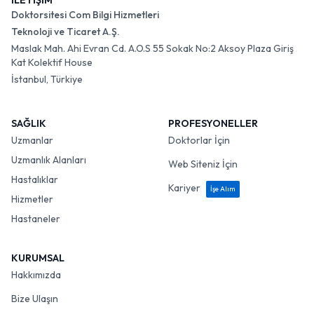
İLETİŞİM
Doktorsitesi Com Bilgi Hizmetleri
Teknoloji ve Ticaret A.Ş.
Maslak Mah. Ahi Evran Cd. A.O.S 55 Sokak No:2 Aksoy Plaza Giriş
Kat Kolektif House
İstanbul, Türkiye
SAĞLIK
PROFESYONELLER
Uzmanlar
Doktorlar İçin
Uzmanlık Alanları
Web Siteniz İçin
Hastalıklar
Kariyer
İşe Alım
Hizmetler
Hastaneler
KURUMSAL
Hakkımızda
Bize Ulaşın