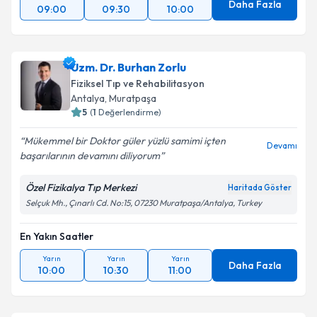
Daha Fazla
09:00
09:30
10:00
Uzm. Dr. Burhan Zorlu
Fiziksel Tıp ve Rehabilitasyon
Antalya
, Muratpaşa
5
(
1
Değerlendirme)
Mükemmel bir Doktor güler yüzlü samimi içten
Devamı
başarılarının devamını diliyorum
Özel Fizikalya Tıp Merkezi
Haritada Göster
Selçuk Mh., Çınarlı Cd. No:15, 07230 Muratpaşa/Antalya, Turkey
En Yakın Saatler
Yarın
Yarın
Yarın
Daha Fazla
10:00
10:30
11:00