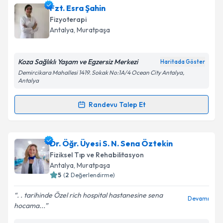
Fzt. Esra Şahin
Fizyoterapi
Antalya
, Muratpaşa
Koza Sağlıklı Yaşam ve Egzersiz Merkezi
Haritada Göster
Demircikara Mahallesi 1419. Sokak No:1A/4 Ocean City Antalya,
Antalya
Randevu Talep Et
Randevu Takvimi Talebi
Fzt. Esra Şahin
için randevu takvimi talebi oluşturun.
Dr. Öğr. Üyesi S. N. Sena Öztekin
Size bu uzmandan randevu almanız için bir takvim
Fiziksel Tıp ve Rehabilitasyon
hazırlandığında e-posta ile bilgilendireceğiz.
Antalya
, Muratpaşa
5
(
2
Değerlendirme)
E-posta Adresiniz
. . tarihinde Özel rich hospital hastanesine sena
Devamı
hocama...