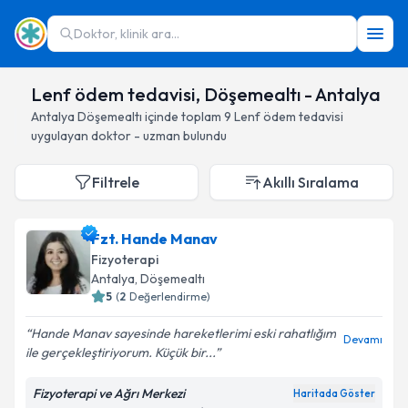
Doktor, klinik ara...
Lenf ödem tedavisi, Döşemealtı - Antalya
Antalya
Döşemealtı
içinde toplam
9
Lenf ödem tedavisi
uygulayan doktor - uzman bulundu
Filtrele
Akıllı Sıralama
Fzt. Hande Manav
Fizyoterapi
Antalya
, Döşemealtı
5
(
2
Değerlendirme)
Hande Manav sayesinde hareketlerimi eski rahatlığım
Devamı
ile gerçekleştiriyorum. Küçük bir...
Fizyoterapi ve Ağrı Merkezi
Haritada Göster