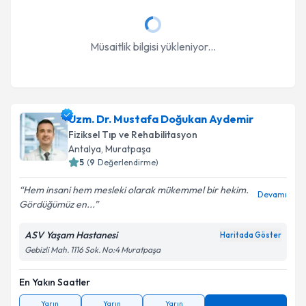
Müsaitlik bilgisi yükleniyor...
Uzm. Dr. Mustafa Doğukan Aydemir
Fiziksel Tıp ve Rehabilitasyon
Antalya
, Muratpaşa
5
(
9
Değerlendirme)
Hem insani hem mesleki olarak mükemmel bir hekim.
Devamı
Gördüğümüz en...
ASV Yaşam Hastanesi
Haritada Göster
Gebizli Mah. 1116 Sok. No:4 Muratpaşa
En Yakın Saatler
Yarın
Yarın
Yarın