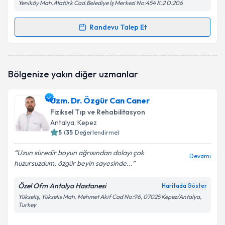
Yeniköy Mah.Atatürk Cad.Belediye İş Merkezi No:454 K:2 D:206
Randevu Talep Et
Randevu Takvimi Talebi
Fzt. Hande Manav
için randevu takvimi talebi
Bölgenize yakın diğer uzmanlar
oluşturun. Size bu uzmandan randevu almanız için bir
takvim hazırlandığında e-posta ile bilgilendireceğiz.
Uzm. Dr. Özgür Can Caner
E-posta Adresiniz
Fiziksel Tıp ve Rehabilitasyon
Antalya
, Kepez
5
(
35
Değerlendirme)
Uzun süredir boyun ağrısından dolayı çok
Kişisel verilerimin işlenmesine ilişkin
Aydınlatma
Devamı
huzursuzdum, özgür beyin sayesinde...
Metni
'ni okudum ve kişisel verilerimin belirtilen
kapsamda işlenmesini kabul ediyorum.
Özel Ofm Antalya Hastanesi
Haritada Göster
Yükseliş, Yükselis Mah. Mehmet Akif Cad No:96, 07025 Kepez/Antalya,
Turkey
Takvim Talebini Gönder