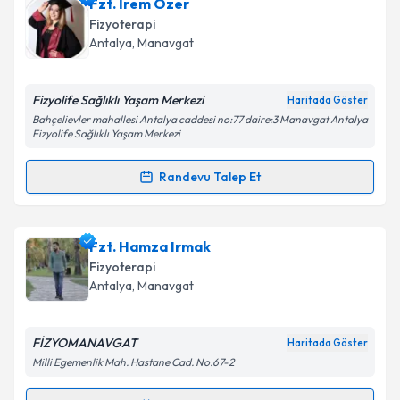
Fzt. İrem Özer
için bir takvim hazırlandığında e-posta ile
Takvim Talebini Gönder
bilgilendireceğiz.
Fizyoterapi
Antalya
, Manavgat
E-posta Adresiniz
Fizyolife Sağlıklı Yaşam Merkezi
Haritada Göster
Bahçelievler mahallesi Antalya caddesi no:77 daire:3 Manavgat Antalya
Fizyolife Sağlıklı Yaşam Merkezi
Kişisel verilerimin işlenmesine ilişkin
Aydınlatma
Metni
'ni okudum ve kişisel verilerimin belirtilen
Randevu Talep Et
kapsamda işlenmesini kabul ediyorum.
Randevu Takvimi Talebi
Takvim Talebini Gönder
Fzt. İrem Özer
için randevu takvimi talebi oluşturun.
Fzt. Hamza Irmak
Size bu uzmandan randevu almanız için bir takvim
Fizyoterapi
hazırlandığında e-posta ile bilgilendireceğiz.
Antalya
, Manavgat
E-posta Adresiniz
FİZYOMANAVGAT
Haritada Göster
Milli Egemenlik Mah. Hastane Cad. No.67-2