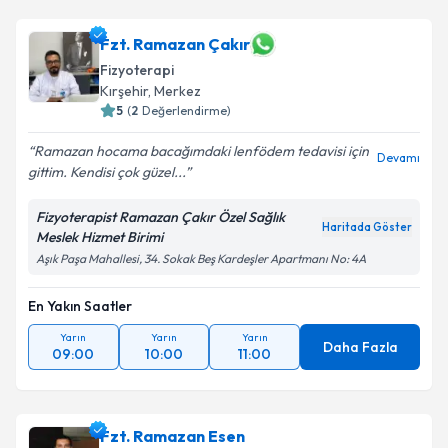
kapsamda işlenmesini kabul ediyorum.
Fzt. Saime Kocabay
için randevu takvimi talebi
Fzt. Ramazan Çakır
oluşturun. Size bu uzmandan randevu almanız için bir
Takvim Talebini Gönder
Fizyoterapi
takvim hazırlandığında e-posta ile bilgilendireceğiz.
Kırşehir
, Merkez
5
(
2
Değerlendirme)
E-posta Adresiniz
Ramazan hocama bacağımdaki lenfödem tedavisi için
Devamı
gittim. Kendisi çok güzel...
Fizyoterapist Ramazan Çakır Özel Sağlık
Kişisel verilerimin işlenmesine ilişkin
Aydınlatma
Haritada Göster
Meslek Hizmet Birimi
Metni
'ni okudum ve kişisel verilerimin belirtilen
kapsamda işlenmesini kabul ediyorum.
Aşık Paşa Mahallesi, 34. Sokak Beş Kardeşler Apartmanı No: 4A
En Yakın Saatler
Takvim Talebini Gönder
Yarın
Yarın
Yarın
Daha Fazla
09:00
10:00
11:00
Fzt. Ramazan Esen