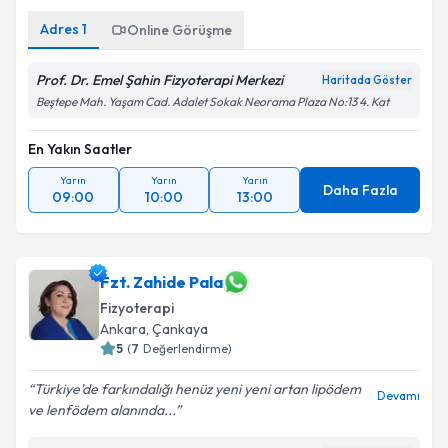
Adres
1
Online Görüşme
Prof. Dr. Emel Şahin Fizyoterapi Merkezi
Haritada Göster
Beştepe Mah. Yaşam Cad. Adalet Sokak Neorama Plaza No:13 4. Kat
En Yakın Saatler
Yarın
Yarın
Yarın
Daha Fazla
09:00
10:00
13:00
Fzt. Zahide Pala
Fizyoterapi
Ankara
, Çankaya
5
(
7
Değerlendirme)
Türkiye'de farkındalığı henüz yeni yeni artan lipödem
Devamı
ve lenfödem alanında...