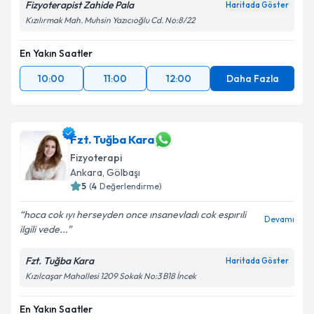
Fizyoterapist Zahide Pala
Haritada Göster
Kızılırmak Mah. Muhsin Yazıcıoğlu Cd. No:8/22
En Yakın Saatler
10:00
11:00
12:00
Daha Fazla
Fzt. Tuğba Kara
Fizyoterapi
Ankara
, Gölbaşı
5
(
4
Değerlendirme)
hoca cok ıyı herseyden once ınsanevladı cok espırıli
Devamı
ilgili vede...
Fzt. Tuğba Kara
Haritada Göster
Kızılcaşar Mahallesi 1209 Sokak No:3 B18 İncek
En Yakın Saatler