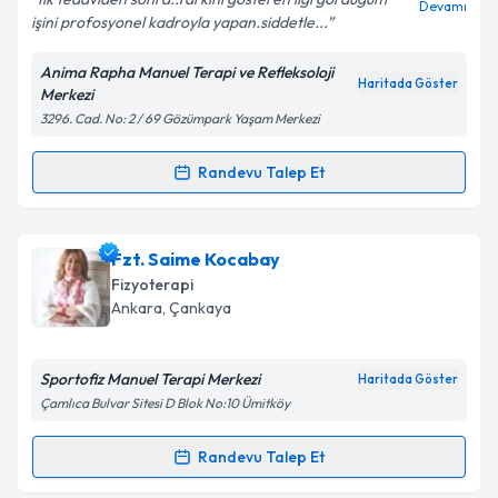
Devamı
işini profosyonel kadroyla yapan.siddetle...
Anima Rapha Manuel Terapi ve Refleksoloji
Kişisel verilerimin işlenmesine ilişkin
Aydınlatma
Haritada Göster
Merkezi
Metni
'ni okudum ve kişisel verilerimin belirtilen
3296. Cad. No: 2 / 69 Gözümpark Yaşam Merkezi
kapsamda işlenmesini kabul ediyorum.
Randevu Talep Et
Randevu Takvimi Talebi
Takvim Talebini Gönder
Fzt. Gamze Şenbursa
için randevu takvimi talebi
Fzt. Saime Kocabay
oluşturun. Size bu uzmandan randevu almanız için bir
Fizyoterapi
takvim hazırlandığında e-posta ile bilgilendireceğiz.
Ankara
, Çankaya
E-posta Adresiniz
Sportofiz Manuel Terapi Merkezi
Haritada Göster
Çamlıca Bulvar Sitesi D Blok No:10 Ümitköy
Kişisel verilerimin işlenmesine ilişkin
Aydınlatma
Randevu Talep Et
Randevu Takvimi Talebi
Metni
'ni okudum ve kişisel verilerimin belirtilen