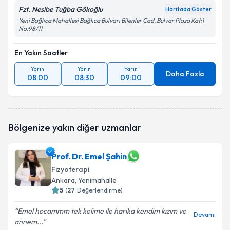
Fzt. Nesibe Tuğba Gökoğlu
Haritada Göster
Yeni Bağlıca Mahallesi Bağlıca Bulvarı Bilenler Cad. Bulvar Plaza Kat:1
No:98/11
En Yakın Saatler
Yarın
Yarın
Yarın
Daha Fazla
08:00
08:30
09:00
Bölgenize yakın diğer uzmanlar
Prof. Dr. Emel Şahin
Fizyoterapi
Ankara
, Yenimahalle
5
(
27
Değerlendirme)
Emel hocammm tek kelime ile harika kendim kızım ve
Devamı
annem...