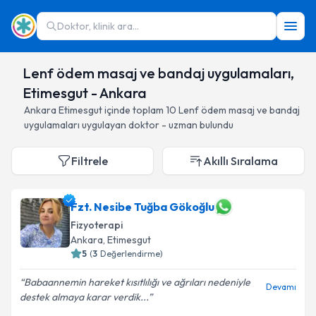
Doktor, klinik ara...
Lenf ödem masaj ve bandaj uygulamaları,
Etimesgut - Ankara
Ankara
Etimesgut
içinde toplam
10
Lenf ödem masaj ve bandaj
uygulamaları
uygulayan doktor - uzman bulundu
Filtrele
Akıllı Sıralama
Fzt. Nesibe Tuğba Gökoğlu
Fizyoterapi
Ankara
, Etimesgut
5
(
3
Değerlendirme)
Babaannemin hareket kısıtlılığı ve ağrıları nedeniyle
Devamı
destek almaya karar verdik...