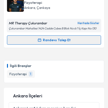
Fizyoterapi
Ankara
, Çankaya
MR Therapy Çukurambar
Haritada Göster
Çukurambar Mahallesi 1424 Cadde Cubes B Blok No:6/1 İç Kapı No:130
Randevu Talep Et
Randevu Takvimi Talebi
Fzt. Ramazan Esen
için randevu takvimi talebi
oluşturun. Size bu uzmandan randevu almanız için bir
İlgili Branşlar
takvim hazırlandığında e-posta ile bilgilendireceğiz.
Fizyoterapi
1
E-posta Adresiniz
Ankara İlçeleri
Kişisel verilerimin işlenmesine ilişkin
Aydınlatma
Metni
'ni okudum ve kişisel verilerimin belirtilen