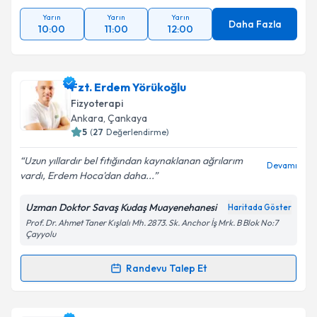
Yarın
Yarın
Yarın
Daha Fazla
10:00
11:00
12:00
Fzt. Erdem Yörükoğlu
Fizyoterapi
Ankara
, Çankaya
5
(
27
Değerlendirme)
Uzun yıllardır bel fıtığından kaynaklanan ağrılarım
Devamı
vardı, Erdem Hoca'dan daha...
Uzman Doktor Savaş Kudaş Muayenehanesi
Haritada Göster
Prof. Dr. Ahmet Taner Kışlalı Mh. 2873. Sk. Anchor İş Mrk. B Blok No:7
Çayyolu
Randevu Talep Et
Randevu Takvimi Talebi