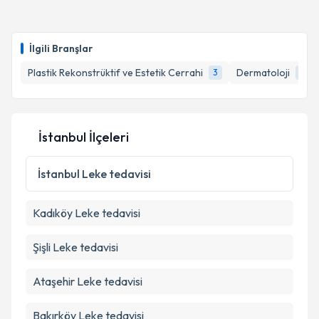
Dr. Oya İsmailoğlu
için randevu takvimi talebi
oluşturun. Size bu uzmandan randevu almanız için bir
İlgili Branşlar
takvim hazırlandığında e-posta ile bilgilendireceğiz.
Plastik Rekonstrüktif ve Estetik Cerrahi
Dermatoloji
3
1
E-posta Adresiniz
İstanbul İlçeleri
Kişisel verilerimin işlenmesine ilişkin
Aydınlatma
Metni
'ni okudum ve kişisel verilerimin belirtilen
İstanbul
Leke tedavisi
kapsamda işlenmesini kabul ediyorum.
Kadıköy
Leke tedavisi
Takvim Talebini Gönder
Şişli
Leke tedavisi
Ataşehir
Leke tedavisi
Bakırköy
Leke tedavisi