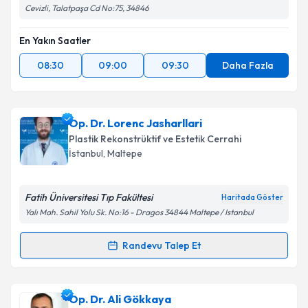
Cevizli, Talatpaşa Cd No:75, 34846
En Yakın Saatler
08:30
09:00
09:30
Daha Fazla
Op. Dr. Lorenc Jasharllari
Plastik Rekonstrüktif ve Estetik Cerrahi
İstanbul
, Maltepe
Fatih Üniversitesi Tıp Fakültesi
Haritada Göster
Yalı Mah. Sahil Yolu Sk. No:16 - Dragos 34844 Maltepe / Istanbul
Randevu Talep Et
Randevu Takvimi Talebi
Op. Dr. Lorenc Jasharllari
için randevu takvimi
Op. Dr. Ali Gökkaya