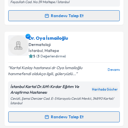
Feyzullah Cad. No:39 Maltepe / İstanbul
kapsamda işlenmesini kabul ediyorum.
Randevu Talep Et
Randevu Takvimi Talebi
Takvim Talebini Gönder
Prof. Dr. Deniz Demir
için randevu takvimi talebi
Dr. Oya İsmailoğlu
oluşturun. Size bu uzmandan randevu almanız için bir
Dermatoloji
takvim hazırlandığında e-posta ile bilgilendireceğiz.
İstanbul
, Maltepe
5
(
3
Değerlendirme)
E-posta Adresiniz
Kartal Kızılay hastanesi dr Oya İsmailoğlu
Devamı
hanımefendi oldukça ilgili, güleryüzlü...
İstanbul Kartal Dr.lütfı Kırdar Eğıtım Ve
Kişisel verilerimin işlenmesine ilişkin
Aydınlatma
Haritada Göster
Araştirma Hastanesı
Metni
'ni okudum ve kişisel verilerimin belirtilen
Cevizli, Şemsi Denizer Cad. E-5 Karayolu Cevizli Mevkii, 34890 Kartal/
kapsamda işlenmesini kabul ediyorum.
İstanbul
Randevu Talep Et
Takvim Talebini Gönder
Randevu Takvimi Talebi