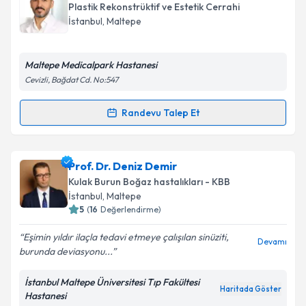
talebi oluşturun. Size bu uzmandan randevu almanız
Plastik Rekonstrüktif ve Estetik Cerrahi
için bir takvim hazırlandığında e-posta ile
İstanbul
, Maltepe
bilgilendireceğiz.
E-posta Adresiniz
Maltepe Medicalpark Hastanesi
Cevizli, Bağdat Cd. No:547
Randevu Talep Et
Randevu Takvimi Talebi
Kişisel verilerimin işlenmesine ilişkin
Aydınlatma
Metni
'ni okudum ve kişisel verilerimin belirtilen
kapsamda işlenmesini kabul ediyorum.
Op. Dr. Ali Gökkaya
için randevu takvimi talebi
Prof. Dr. Deniz Demir
oluşturun. Size bu uzmandan randevu almanız için bir
Kulak Burun Boğaz hastalıkları - KBB
takvim hazırlandığında e-posta ile bilgilendireceğiz.
Takvim Talebini Gönder
İstanbul
, Maltepe
5
(
16
Değerlendirme)
E-posta Adresiniz
Eşimin yıldır ilaçla tedavi etmeye çalışılan sinüziti,
Devamı
burunda deviasyonu...
İstanbul Maltepe Üniversitesi Tıp Fakültesi
Kişisel verilerimin işlenmesine ilişkin
Aydınlatma
Haritada Göster
Hastanesi
Metni
'ni okudum ve kişisel verilerimin belirtilen