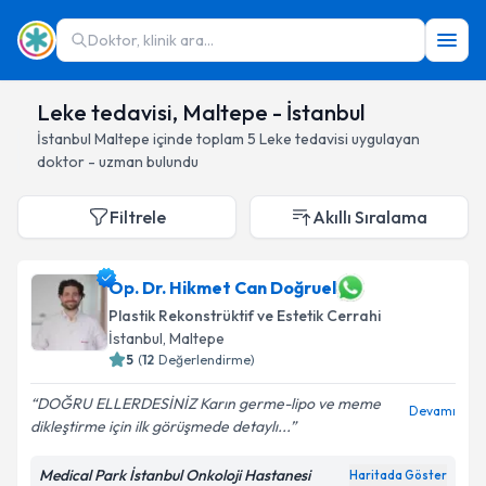
Doktor, klinik ara...
Leke tedavisi, Maltepe - İstanbul
İstanbul
Maltepe
içinde toplam
5
Leke tedavisi
uygulayan
doktor - uzman bulundu
Filtrele
Akıllı Sıralama
Op. Dr. Hikmet Can Doğruel
Plastik Rekonstrüktif ve Estetik Cerrahi
İstanbul
, Maltepe
5
(
12
Değerlendirme)
DOĞRU ELLERDESİNİZ Karın germe-lipo ve meme
Devamı
dikleştirme için ilk görüşmede detaylı...
Medical Park İstanbul Onkoloji Hastanesi
Haritada Göster