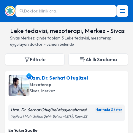
Doktor, klinik ara...
Leke tedavisi, mezoterapi, Merkez - Sivas
Sivas
Merkez
içinde toplam
3
Leke tedavisi, mezoterapi
uygulayan doktor - uzman bulundu
Filtrele
Akıllı Sıralama
Uzm. Dr. Serhat Otugüzel
Mezoterapi
Sivas
, Merkez
Uzm. Dr. Serhat Otugüzel Muayenehanesi
Haritada Göster
Yeşilyurt Mah. Sultan Şehir Bulvarı 42/1 İç Kapı: Z2
En Yakın Saatler