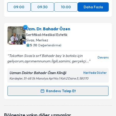
09:00
09:30
10:00
Daha Fazla
Uzm. Dr. Bahadır Özen
Sertifikalı Medikal Estetik
Sivas
, Merkez
5
(
10
Değerlendirme)
Tokattan Sivas'a sırf Bahadır bey 'e botoks için
Devamı
geliyorum,aşırımemnunum.İlgili,samimi, gerçekçi...
Uzman Doktor Bahadır Özen Kliniği
Haritada Göster
Kardeşler, 51-68 Sk Manolya Apt No:1 Kat:2 Daire:3, 58070
Randevu Talep Et
Randevu Takvimi Talebi
Uzm. Dr. Bahadır Özen
için randevu takvimi talebi
Bölgenize yakın diğer uzmanlar
oluşturun. Size bu uzmandan randevu almanız için bir