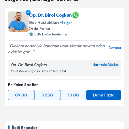
takvim hazırlandığında e-posta ile bilgilendireceğiz.
Op. Dr. Birol Coşkun
E-posta Adresiniz
Göz Hastalıkları
+
1
diğer
Ordu
, Fatsa
5
(
14
Değerlendirme)
Kişisel verilerimin işlenmesine ilişkin
Aydınlatma
Glokom nedeniyle babamın uzun süredir devam eden
Devamı
Metni
'ni okudum ve kişisel verilerimin belirtilen
ciddi bir göz...
kapsamda işlenmesini kabul ediyorum.
Op. Dr. Birol Coşkun
Haritada Göster
Mustafakemalpaşa, Ata Cd. NO:10/A
Takvim Talebini Gönder
En Yakın Saatler
09:00
09:30
10:00
Daha Fazla
İlgili Branşlar