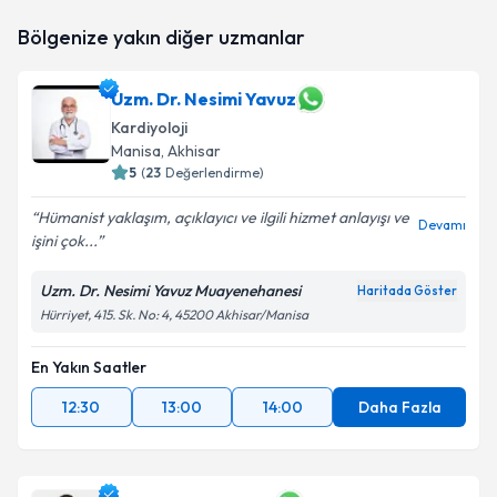
Dr. Öğr. Üyesi Çağdaş Akgüllü
için randevu takvimi
Bölgenize yakın diğer uzmanlar
talebi oluşturun. Size bu uzmandan randevu almanız
için bir takvim hazırlandığında e-posta ile
bilgilendireceğiz.
Uzm. Dr. Nesimi Yavuz
Kardiyoloji
E-posta Adresiniz
Manisa
, Akhisar
5
(
23
Değerlendirme)
Hümanist yaklaşım, açıklayıcı ve ilgili hizmet anlayışı ve
Devamı
Kişisel verilerimin işlenmesine ilişkin
Aydınlatma
işini çok...
Metni
'ni okudum ve kişisel verilerimin belirtilen
kapsamda işlenmesini kabul ediyorum.
Uzm. Dr. Nesimi Yavuz Muayenehanesi
Haritada Göster
Hürriyet, 415. Sk. No: 4, 45200 Akhisar/Manisa
Takvim Talebini Gönder
En Yakın Saatler
12:30
13:00
14:00
Daha Fazla