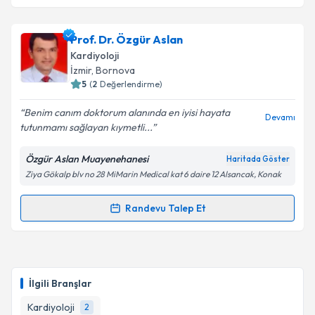
Takvim Talebini Gönder
Prof. Dr. Abdi Sağcan
için randevu takvimi talebi
Prof. Dr. Özgür Aslan
oluşturun. Size bu uzmandan randevu almanız için bir
Kardiyoloji
takvim hazırlandığında e-posta ile bilgilendireceğiz.
İzmir
, Bornova
5
(
2
Değerlendirme)
E-posta Adresiniz
Benim canım doktorum alanında en iyisi hayata
Devamı
tutunmamı sağlayan kıymetli...
Özgür Aslan Muayenehanesi
Haritada Göster
Kişisel verilerimin işlenmesine ilişkin
Aydınlatma
Ziya Gökalp blv no 28 MiMarin Medical kat 6 daire 12 Alsancak, Konak
Metni
'ni okudum ve kişisel verilerimin belirtilen
kapsamda işlenmesini kabul ediyorum.
Randevu Talep Et
Randevu Takvimi Talebi
Takvim Talebini Gönder
Prof. Dr. Özgür Aslan
için randevu takvimi talebi
oluşturun. Size bu uzmandan randevu almanız için bir
İlgili Branşlar
takvim hazırlandığında e-posta ile bilgilendireceğiz.
Kardiyoloji
2