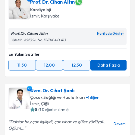
Prof. Dr. Cihan Altın
Kardiyoloji
İzmir
, Karşıyaka
Prof.Dr. Cihan Altın
Haritada Göster
Yalı Mh. 6523 Sk. No.32/B K.4 D.413
En Yakın Saatler
11:30
12:00
12:30
Daha Fazla
Uzm. Dr. Cihat Şanlı
Çocuk Sağlığı ve Hastalıkları
+
1
diğer
İzmir
, Çiğli
5
(
1
Değerlendirme)
Doktor bey çok ilgiliydi, çok kibar ve güler yüzlüydü.
Devamı
Oğlum...