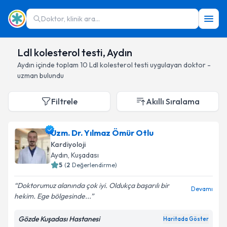
Doktor, klinik ara...
Ldl kolesterol testi, Aydın
Aydın
içinde toplam
10
Ldl kolesterol testi
uygulayan doktor -
uzman bulundu
Filtrele
Akıllı Sıralama
Uzm. Dr. Yılmaz Ömür Otlu
Kardiyoloji
Aydın
, Kuşadası
5
(
2
Değerlendirme)
Doktorumuz alanında çok iyi. Oldukça başarılı bir
Devamı
hekim. Ege bölgesinde...
Gözde Kuşadası Hastanesi
Haritada Göster