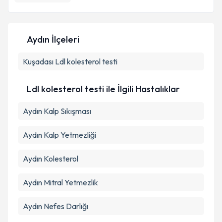
E-posta Adresiniz
Aydın İlçeleri
Kişisel verilerimin işlenmesine ilişkin
Aydınlatma
Kuşadası
Metni
Ldl kolesterol testi
'ni okudum ve kişisel verilerimin belirtilen
kapsamda işlenmesini kabul ediyorum.
Ldl kolesterol testi ile İlgili Hastalıklar
Takvim Talebini Gönder
Aydın Kalp Sıkışması
Aydın Kalp Yetmezliği
Aydın Kolesterol
Aydın Mitral Yetmezlik
Aydın Nefes Darlığı