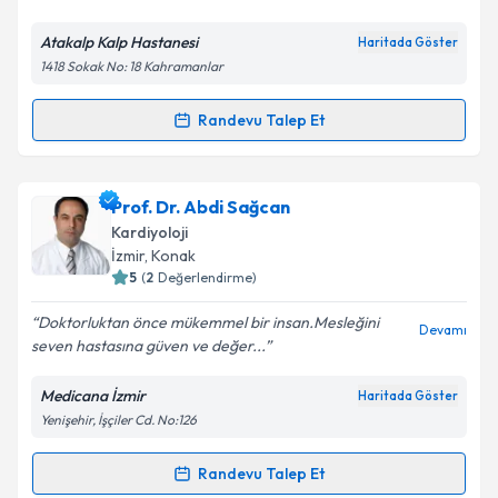
E-posta Adresiniz
Atakalp Kalp Hastanesi
Haritada Göster
1418 Sokak No: 18 Kahramanlar
Randevu Talep Et
Randevu Takvimi Talebi
Kişisel verilerimin işlenmesine ilişkin
Aydınlatma
Metni
'ni okudum ve kişisel verilerimin belirtilen
kapsamda işlenmesini kabul ediyorum.
Uzm. Dr. Hasan Yılmaz
için randevu takvimi talebi
Prof. Dr. Abdi Sağcan
oluşturun. Size bu uzmandan randevu almanız için bir
Kardiyoloji
takvim hazırlandığında e-posta ile bilgilendireceğiz.
Takvim Talebini Gönder
İzmir
, Konak
5
(
2
Değerlendirme)
E-posta Adresiniz
Doktorluktan önce mükemmel bir insan.Mesleğini
Devamı
seven hastasına güven ve değer...
Medicana İzmir
Haritada Göster
Kişisel verilerimin işlenmesine ilişkin
Aydınlatma
Yenişehir, İşçiler Cd. No:126
Metni
'ni okudum ve kişisel verilerimin belirtilen
kapsamda işlenmesini kabul ediyorum.
Randevu Talep Et
Randevu Takvimi Talebi