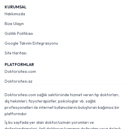
KURUMSAL
Hakkımızda
Bize Ulaşın
Gizlilik Politikası
Google Takvim Entegrasyonu
Site Haritası
PLATFORMLAR
Doktorsitesi.com
Doktorsitesi.az
Doktorsitesi.com sağlık sektöründe hizmet veren tıp doktorları,
diş hekimleri, fizyoterapistler, psikologlar vb. sağlık
profesyonelleri ile internet kullanıcılarını buluşturan bağımsız bir
platformdur.
İş bu sayfada yer alan doktor/uzman yorumları ve
değerlendirmeleri, ilgili doktorun/uzmanın doğrudan veya dolaylı