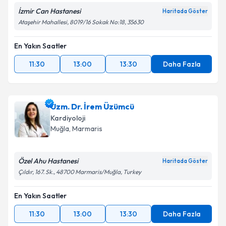
İzmir Can Hastanesi
Haritada Göster
Ataşehir Mahallesi, 8019/16 Sokak No:18, 35630
En Yakın Saatler
11:30
13:00
13:30
Daha Fazla
Uzm. Dr. İrem Üzümcü
Kardiyoloji
Muğla
, Marmaris
Özel Ahu Hastanesi
Haritada Göster
Çıldır, 167. Sk., 48700 Marmaris/Muğla, Turkey
En Yakın Saatler
11:30
13:00
13:30
Daha Fazla