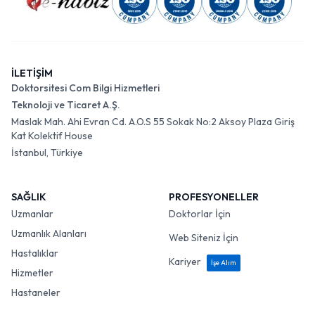
İLETİŞİM
Doktorsitesi Com Bilgi Hizmetleri
Teknoloji ve Ticaret A.Ş.
Maslak Mah. Ahi Evran Cd. A.O.S 55 Sokak No:2 Aksoy Plaza Giriş
Kat Kolektif House
İstanbul, Türkiye
SAĞLIK
PROFESYONELLER
Uzmanlar
Doktorlar İçin
Uzmanlık Alanları
Web Siteniz İçin
Hastalıklar
Kariyer
İşe Alım
Hizmetler
Hastaneler