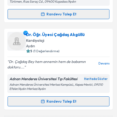
Türkmen, Rıza Saraç Cd., 09400 Kuşadası/Aydın
Randevu Talep Et
Randevu Takvimi Talebi
Uzm. Dr. Yılmaz Ömür Otlu
için randevu takvimi
Dr. Öğr. Üyesi Çağdaş Akgüllü
talebi oluşturun. Size bu uzmandan randevu almanız
Kardiyoloji
için bir takvim hazırlandığında e-posta ile
Aydın
bilgilendireceğiz.
5
(
1
Değerlendirme)
E-posta Adresiniz
Dr. Çağdaş Bey hem annemin hem de babamın
Devamı
doktoru....
Adnan Menderes Üniversitesi Tıp Fakültesi
Haritada Göster
Adnan Menderes Üniversitesi Merkez Kampüsü,, Kepez Mevkii, 09010
Kişisel verilerimin işlenmesine ilişkin
Aydınlatma
Efeler/Aydın Merkez/Aydın
Metni
'ni okudum ve kişisel verilerimin belirtilen
kapsamda işlenmesini kabul ediyorum.
Randevu Talep Et
Randevu Takvimi Talebi
Takvim Talebini Gönder