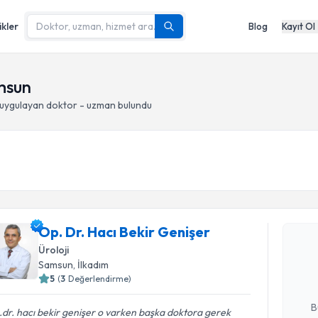
ikler
Blog
Kayıt Ol
amsun
uygulayan doktor - uzman bulundu
Randevu T
Op. Dr. Hacı Bekir Genişer
Op. Dr. Ha
oluşturun. 
Üroloji
hazırlandığ
Samsun
, İlkadım
5
(
3
Değerlendirme)
E-posta Ad
B
dr. hacı bekir genişer o varken başka doktora gerek