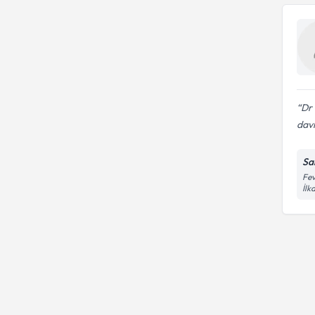
Dr 
davr
Sa
Fev
İl