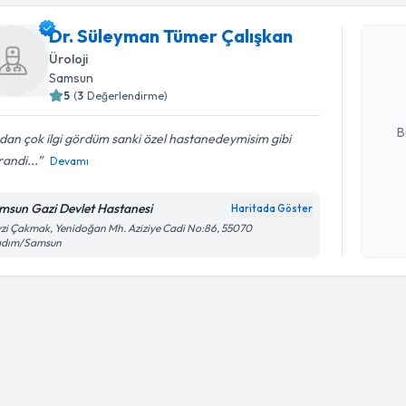
Dr. Süleyman Tümer Çalışkan
Dr. Süley
oluşturun. 
Üroloji
hazırlandığ
Samsun
5
(
3
Değerlendirme)
E-posta Ad
B
dan çok ilgi gördüm sanki özel hastanedeymisim gibi
andi...
Devamı
Kişisel
msun Gazi Devlet Hastanesi
Haritada Göster
okudum
zi Çakmak, Yenidoğan Mh. Aziziye Cadi No:86, 55070
işlenm
kadım/Samsun