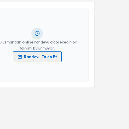
Takvim Talebini Gönder
man Tümer Çalışkan
için randevu takvimi talebi
Size bu uzmandan randevu almanız için bir takvim
ında e-posta ile bilgilendireceğiz.
resiniz
u uzmandan online randevu alabileceğin bir
takvimi bulunmuyor.
Randevu Talep Et
 verilerimin işlenmesine ilişkin
Aydınlatma Metni
'ni
 ve kişisel verilerimin belirtilen kapsamda
esini kabul ediyorum.
Takvim Talebini Gönder