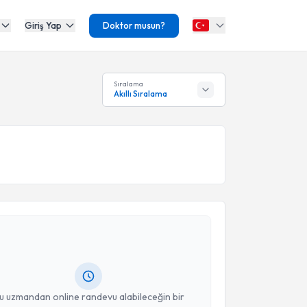
Giriş Yap
Doktor musun?
Sıralama
Akıllı Sıralama
akvimi Talebi
cı Bekir Genişer
için randevu takvimi talebi
Size bu uzmandan randevu almanız için bir takvim
ında e-posta ile bilgilendireceğiz.
resiniz
u uzmandan online randevu alabileceğin bir