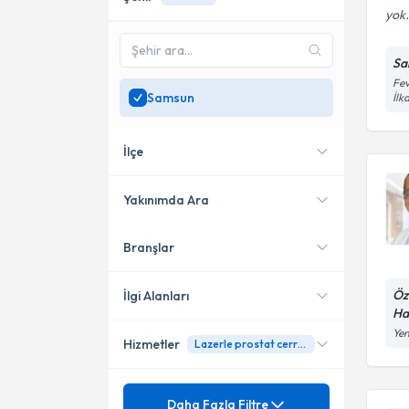
yok.
Sa
Fev
Samsun
İlk
İlçe
Yakınımda Ara
Branşlar
Konumuma yakın uzmanları
Atakum
göster
Canik
Öz
İlgi Alanları
Ha
İlkadım
Yen
Hizmetler
Lazerle prostat cerrahisi
Üroloji
Mezuniyet
Ürolojide Laparoskopik
Daha Fazla Filtre