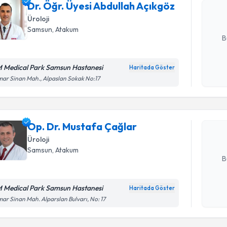
Dr. Öğr. Üyesi Abdullah Açıkgöz
hazırlandığ
Üroloji
E-posta Ad
Samsun
, Atakum
B
 Medical Park Samsun Hastanesi
Haritada Göster
Randevu T
Kişisel
ar Sinan Mah., Alpaslan Sokak No:17
okudum
işlenm
Op. Dr. M
Size bu uzm
Op. Dr. Mustafa Çağlar
hazırlandığ
Üroloji
E-posta Ad
Samsun
, Atakum
B
 Medical Park Samsun Hastanesi
Haritada Göster
Kişisel
ar Sinan Mah. Alparslan Bulvarı, No: 17
okudum
Randevu T
işlenm