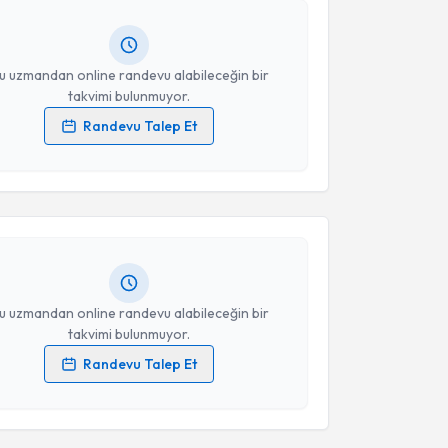
Takvim Talebini Gönder
ında e-posta ile bilgilendireceğiz.
resiniz
u uzmandan online randevu alabileceğin bir
takvimi bulunmuyor.
Randevu Talep Et
akvimi Talebi
 verilerimin işlenmesine ilişkin
Aydınlatma Metni
'ni
 ve kişisel verilerimin belirtilen kapsamda
esini kabul ediyorum.
ustafa Çağlar
için randevu takvimi talebi oluşturun.
andan randevu almanız için bir takvim
ında e-posta ile bilgilendireceğiz.
Takvim Talebini Gönder
resiniz
u uzmandan online randevu alabileceğin bir
takvimi bulunmuyor.
Randevu Talep Et
 verilerimin işlenmesine ilişkin
Aydınlatma Metni
'ni
 ve kişisel verilerimin belirtilen kapsamda
akvimi Talebi
esini kabul ediyorum.