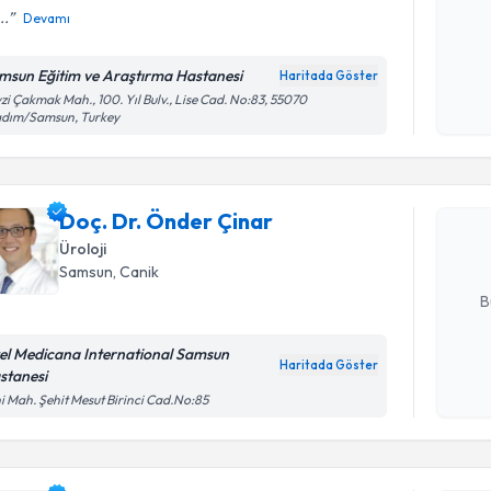
..
Devamı
Kişisel
msun Eğitim ve Araştırma Hastanesi
Haritada Göster
okudum
zi Çakmak Mah., 100. Yıl Bulv., Lise Cad. No:83, 55070
işlenm
Randevu T
adım/Samsun, Turkey
Doç. Dr. 
Size bu uzm
Doç. Dr. Önder Çinar
hazırlandığ
Üroloji
Samsun
, Canik
E-posta Ad
B
el Medicana International Samsun
Haritada Göster
stanesi
Kişisel
Randevu T
i Mah. Şehit Mesut Birinci Cad.No:85
okudum
işlenm
Dr. Öğr. Ü
oluşturun. 